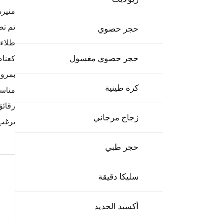
مثيرة
تم تص
حجر حصوي
طلاءا
حجر حصوي مغسول
كعناص
بمرور
كرة طينية
مناسب
رقائق
زجاج مرجاني
يرغب 
حجر طبي
سليكا دقيقة
أكسيد الحديد