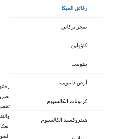
رقائق الميكا
صخر بركاني
كاؤولين
بنتونيت
أرض داينومية
رقائق
بصرية
كربونات الكالسيوم
تخضع 
والنغ
هيدروكسيد الكالسيوم
انعكا
الضوء
زيولايت