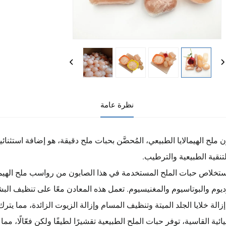
نظرة عامة
 ملح الهيمالايا الطبيعي، المُحضَّن بحبات ملح دقيقة، هو إضافة استثنائية
تنقية الطبيعية والترطيب.
ستخلاص حبات الملح المستخدمة في هذا الصابون من رواسب ملح الهيما
يوم والبوتاسيوم والمغنيسيوم. تعمل هذه المعادن معًا على تنظيف الب
زالة خلايا الجلد الميتة وتنظيف المسام وإزالة الزيوت الزائدة، مما ي
يائية القاسية، توفر حبات الملح الطبيعية تقشيرًا لطيفًا ولكن فعّالًا، م