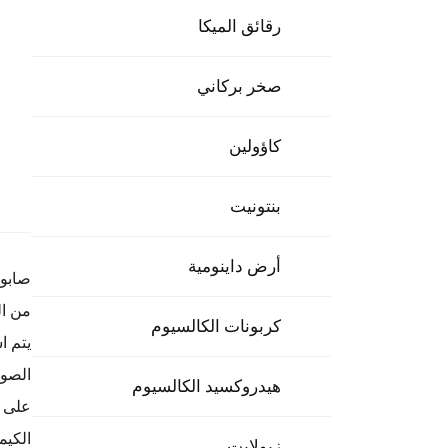
رقائق الميكا
صخر بركاني
كاؤولين
بنتونيت
أرض داينومية
صابون
من ال
كربونات الكالسيوم
يتم ا
الصود
هيدروكسيد الكالسيوم
على إ
الكيم
زيولايت