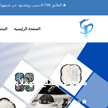
الطابق A1706 مبنى رونغدينغ، حي شينهوا، مدينة شيجياتشوانغ، مقاطعة خبي، الصين
الصفحة الرئيسية
المنت
‫منتجات الملح الهملايي‬
الصفحة الرئيسية
>
المنتجات
>
منتج ملح ا