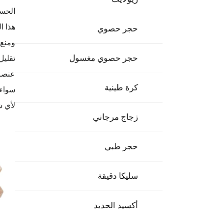
الحس
هذا ا
حجر حصوي
ومنع 
حجر حصوي مغسول
تقليل
عنصر الاسترخا
كرة طينية
سواء 
لأي ش
زجاج مرجاني
حجر طبي
سليكا دقيقة
أكسيد الحديد