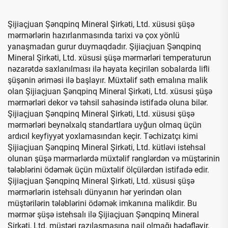
Şijiaçjuan Şənqpinq Mineral Şirkəti, Ltd. xüsusi şüşə
mərmərlərin hazırlanmasında tarixi və çox yönlü
yanaşmadan gurur duymaqdadır. Şijiaçjuan Şənqpinq
Mineral Şirkəti, Ltd. xüsusi şüşə mərmərləri temperaturun
nəzarətdə saxlanılması ilə həyata keçirilən sobalarda lifli
şüşənin əriməsi ilə başlayır. Müxtəlif səth emalına malik
olan Şijiaçjuan Şənqpinq Mineral Şirkəti, Ltd. xüsusi şüşə
mərmərləri dekor və təhsil sahəsində istifadə oluna bilər.
Şijiaçjuan Şənqpinq Mineral Şirkəti, Ltd. xüsusi şüşə
mərmərləri beynəlxalq standartlara uyğun olmaq üçün
ardıcıl keyfiyyət yoxlamasından keçir. Təchizatçı kimi
Şijiaçjuan Şənqpinq Mineral Şirkəti, Ltd. kütləvi istehsal
olunan şüşə mərmərlərdə müxtəlif rənglərdən və müştərinin
tələblərini ödəmək üçün müxtəlif ölçülərdən istifadə edir.
Şijiaçjuan Şənqpinq Mineral Şirkəti, Ltd. xüsusi şüşə
mərmərlərin istehsalı dünyanın hər yerindən olan
müştərilərin tələblərini ödəmək imkanına malikdir. Bu
mərmər şüşə istehsalı ilə Şijiaçjuan Şənqpinq Mineral
Şirkəti, Ltd. müştəri razılaşmasına nail olmağı hədəfləyir.