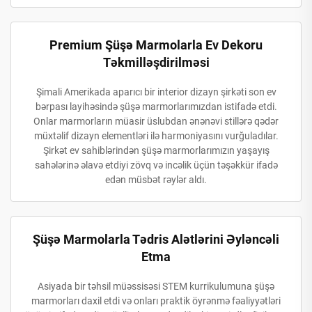
Premium Şüşə Marmolarla Ev Dekoru
Təkmilləşdirilməsi
Şimali Amerikada aparıcı bir interior dizayn şirkəti son ev
bərpası layihəsində şüşə marmorlarımızdan istifadə etdi.
Onlar marmorların müasir üslubdan ənənəvi stillərə qədər
müxtəlif dizayn elementləri ilə harmoniyasını vurğuladılar.
Şirkət ev sahiblərindən şüşə marmorlarımızın yaşayış
sahələrinə əlavə etdiyi zövq və incəlik üçün təşəkkür ifadə
edən müsbət rəylər aldı.
Şüşə Marmolarla Tədris Alətlərini Əyləncəli
Etma
Asiyada bir təhsil müəssisəsi STEM kurrikulumuna şüşə
marmorları daxil etdi və onları praktik öyrənmə fəaliyyətləri