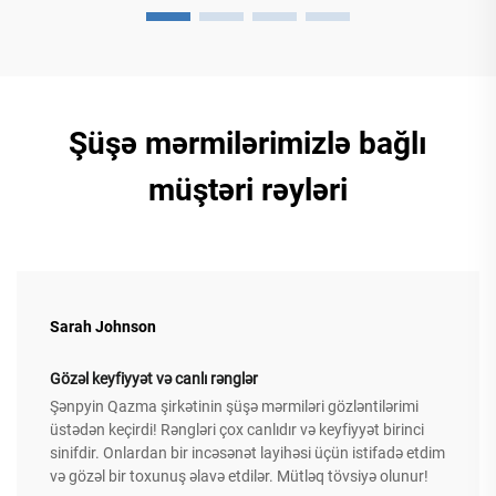
Şüşə mərmilərimizlə bağlı
müştəri rəyləri
Sarah Johnson
Gözəl keyfiyyət və canlı rənglər
Şənpyin Qazma şirkətinin şüşə mərmiləri gözləntilərimi
üstədən keçirdi! Rəngləri çox canlıdır və keyfiyyət birinci
sinifdir. Onlardan bir incəsənət layihəsi üçün istifadə etdim
və gözəl bir toxunuş əlavə etdilər. Mütləq tövsiyə olunur!