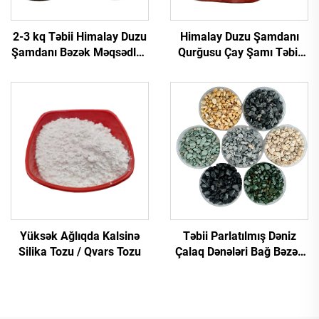
2-3 kq Təbii Himalay Duzu
Himalay Duzu Şamdanı
Şamdanı Bəzək Məqsədləri
Qurğusu Çay Şamı Təbii
üçün
Kristal Yaşıl Qaya Duzu
Şamdanı
Yüksək Ağlıqda Kalsinə
Təbii Parlatılmış Dəniz
Silika Tozu / Qvars Tozu
Çalaq Dənələri Bağ Bəzək
və Balıq Akvariumu
Dizaynı İdman Ziri
Təchizatı