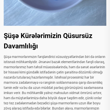
Şüşə Kürələrimizin Qüsursüz
Davamlılığı
Şüşə marmorlarımızın fərqləndirici xüsusiyyətlərindən biri də onların
istisnalı möhkəmliyidir. Ənənəvi bəzək elementlərindən fərqli olaraq,
marmorlarımız həm təhsil müəssisələrində, həm də sənət əsərlərinin
bir hissəsi kimi gündəlik istifadənin çətin şəraitinə dözümlü olmağı
nəzərdə tutularaq hazırlanmışdır. İstehsal prosesimiz hər bir
marmora zədələnməyə və rənginin soldanmasına qarşı davamlılıq
təmin edir və bu da uzun müddət parlaq görünüşünü saxlamasına
imkan verir. Bu möhkəmlik yalnız məhsulun xidmət ömrünü artırır,
həm də müştərilərimizə daha böyük dəyər təqdim edir, çünki onlar
tez-tez zədələnmədən bezədici şüşə marmorlarını uzun illər boyu
zövq alaraq istifadə edə bilərlər. Bundan əlavə, marmorlarımızın