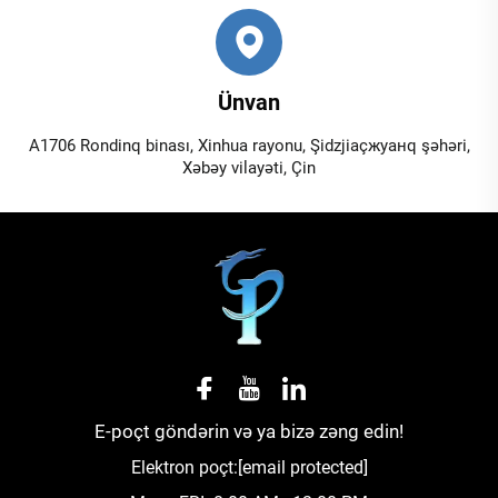
Ünvan
A1706 Rondinq binası, Xinhua rayonu, Şidzjiaçжуанq şəhəri,
Xəbəy vilayəti, Çin
E-poçt göndərin və ya bizə zəng edin!
Elektron poçt:
[email protected]