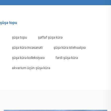
şüşə topu
şüşə topu
şəffaf şüşə kürə
şüşə kürə incəsənəti
şüşə kürə istehsalçısı
şüşə kürə kolleksiyası
fərdi şüşə kürə
akvarium üçün şüşə kürə