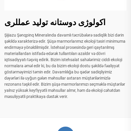
اکولوژی دوستانه تولید عمللری
Şijiazu Şənqpinq Mineralında davamlı təcrübələrə sadiqlik bizi dərin
şəkildə xarakterizə edir. Şüşə marmorlarımız ekoloji təsiri minimuma
endirməyə yönəldilmişdir. İstehsal prosesində geri qaytarılmış
materiallardan istifadə edərək tullantıları azaldır və dövri
iqtisadiyyatı təşviq edirik. Bizim istehsalat sahələrimiz ciddi ekoloji
normalara əməl edir ki, bu da bizim ekoloji dostu şəkildə fəaliyyət
göstərməyimizi təmin edir. Davamlılığa bu qədər sadiqliyimiz
dəyərləri ilə uyğun gələn məhsullar axtaran müştərilərimizlə
rezonans təşkil edir. Bizim şüşə marmorlarımızı seçməklə müştərilər
yalnız yüksək keyfiyyətli məhsullar almır, həm də ekoloji cəhətdən
məsuliyyətli praktikaya dəstək verir.