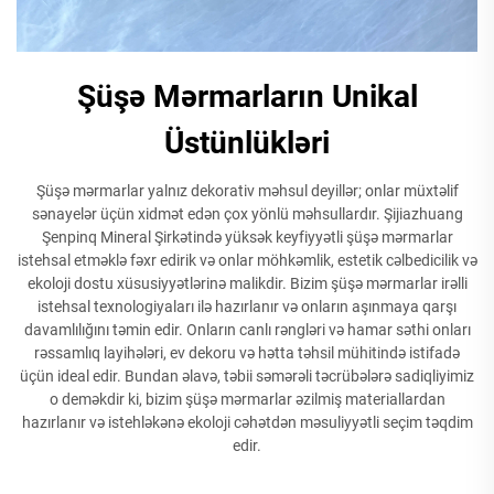
Şüşə Mərmarların Unikal
Üstünlükləri
Şüşə mərmarlar yalnız dekorativ məhsul deyillər; onlar müxtəlif
sənayelər üçün xidmət edən çox yönlü məhsullardır. Şijiazhuang
Şenpinq Mineral Şirkətində yüksək keyfiyyətli şüşə mərmarlar
istehsal etməklə fəxr edirik və onlar möhkəmlik, estetik cəlbedicilik və
ekoloji dostu xüsusiyyətlərinə malikdir. Bizim şüşə mərmarlar irəlli
istehsal texnologiyaları ilə hazırlanır və onların aşınmaya qarşı
davamlılığını təmin edir. Onların canlı rəngləri və hamar səthi onları
rəssamlıq layihələri, ev dekoru və hətta təhsil mühitində istifadə
üçün ideal edir. Bundan əlavə, təbii səmərəli təcrübələrə sadiqliyimiz
o deməkdir ki, bizim şüşə mərmarlar əzilmiş materiallardan
hazırlanır və istehləkənə ekoloji cəhətdən məsuliyyətli seçim təqdim
edir.