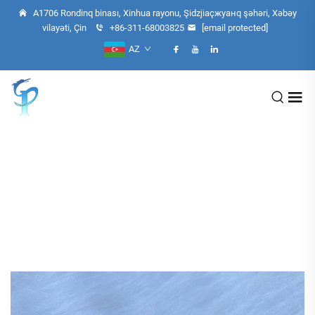
A1706 Rondinq binası, Xinhua rayonu, Şidzjiaçжуанq şəhəri, Xəbəy
vilayəti, Çin
+86-311-68003825
[email protected]
AZ