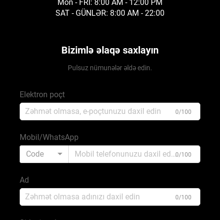
Mon - FRI: 8:00 AM - 12:00 PM
SAT - GÜNLƏR: 8:00 AM - 22:00
Bizimlə əlaqə saxlayın
Pulsuz nümunələr əldə edin.
Elektron poçt
0/100
Mobil/WhatsApp
Code
0/100
Ad
0/100