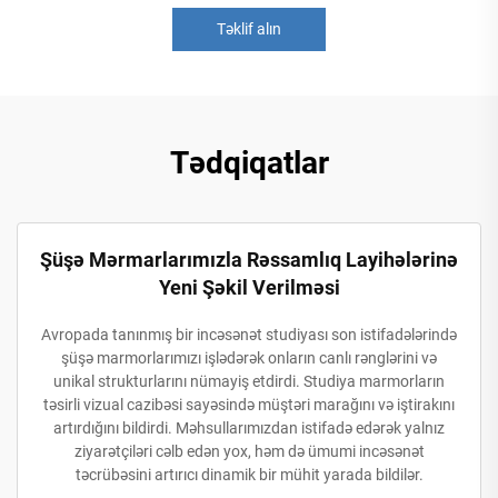
Təklif alın
Tədqiqatlar
Şüşə Mərmarlarımızla Rəssamlıq Layihələrinə
Yeni Şəkil Verilməsi
Avropada tanınmış bir incəsənət studiyası son istifadələrində
şüşə marmorlarımızı işlədərək onların canlı rənglərini və
unikal strukturlarını nümayiş etdirdi. Studiya marmorların
təsirli vizual cazibəsi sayəsində müştəri marağını və iştirakını
artırdığını bildirdi. Məhsullarımızdan istifadə edərək yalnız
ziyarətçiləri cəlb edən yox, həm də ümumi incəsənət
təcrübəsini artırıcı dinamik bir mühit yarada bildilər.