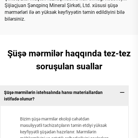
Şijiaçjuan Şənqpinq Mineral Şirkəti, Ltd. xüsusi şüşə
mərmərləri ilə ən yüksək keyfiyyətin təmin edildiyini bilə
bilərsiniz.
Şüşə mərmilər haqqında tez-tez
soruşulan suallar
Şüşə mərmilərin istehsalında hansı materiallardan
istifadə olunur?
Bizim şüşə mərmilər ekoloji cəhətdən
məsuliyyətli təchizatçıların təmin etdiyi yüksək
keyfiyyətli şüşədən hazırlanır. Mərmilərin