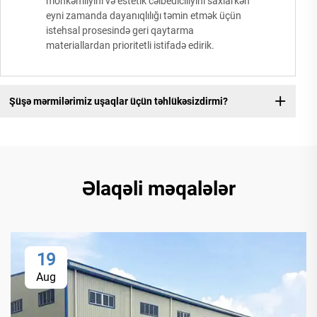
möhkəmliyini və estetik cəlbediciliyini saxlarkən
eyni zamanda dayanıqlılığı təmin etmək üçün
istehsal prosesində geri qaytarma
materiallardan prioritetli istifadə edirik.
Şüşə mərmilərimiz uşaqlar üçün təhlükəsizdirmi?
Əlaqəli məqalələr
19
Aug