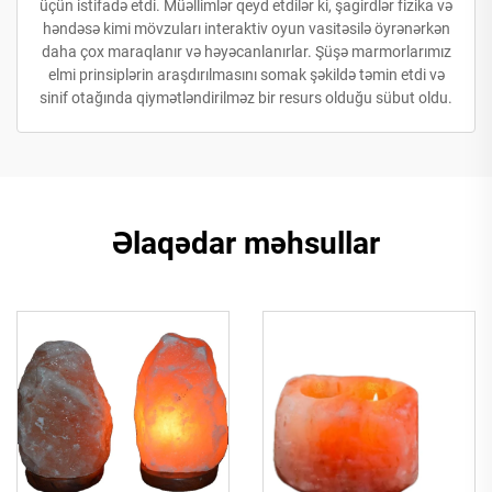
üçün istifadə etdi. Müəllimlər qeyd etdilər ki, şagirdlər fizika və
həndəsə kimi mövzuları interaktiv oyun vasitəsilə öyrənərkən
daha çox maraqlanır və həyəcanlanırlar. Şüşə marmorlarımız
elmi prinsiplərin araşdırılmasını somak şəkildə təmin etdi və
sinif otağında qiymətləndirilməz bir resurs olduğu sübut oldu.
Əlaqədar məhsullar