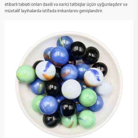
etibarlı təbiəti onları daxili və xarici tətbiqlər üçün uyğunlaşdırır və
müxtəlif layihələrdə istifadə imkanlarını genişləndirir.