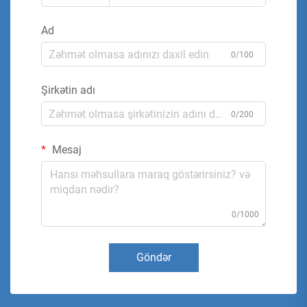
Ad
0/100
Şirkətin adı
0/200
Mesaj
0/1000
Göndər