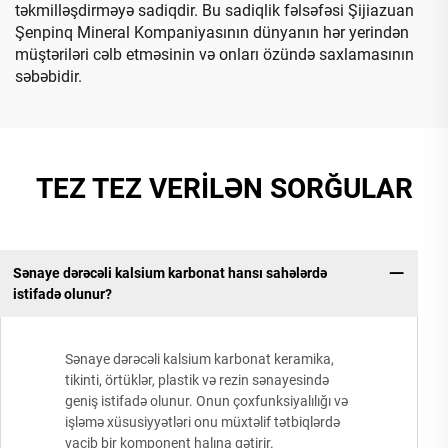
təkmilləşdirməyə sadiqdir. Bu sadiqlik fəlsəfəsi Şijiazuan
Şenpinq Mineral Kompaniyasının dünyanın hər yerindən
müştəriləri cəlb etməsinin və onları özündə saxlamasının
səbəbidir.
TEZ TEZ VERİLƏN SORĞULAR
Sənaye dərəcəli kalsium karbonat hansı sahələrdə
istifadə olunur?
Sənaye dərəcəli kalsium karbonat keramika,
tikinti, örtüklər, plastik və rezin sənayesində
geniş istifadə olunur. Onun çoxfunksiyalılığı və
işləmə xüsusiyyətləri onu müxtəlif tətbiqlərdə
vacib bir komponent halına gətirir.