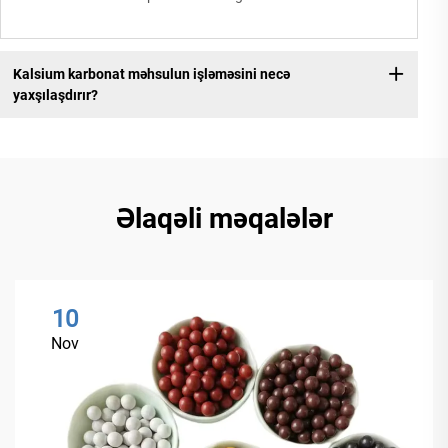
Kalsium karbonat məhsulun işləməsini necə
yaxşılaşdırır?
Əlaqəli məqalələr
10
Nov