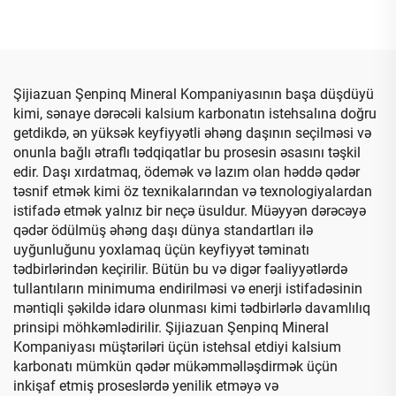
Şüşəsi Xarici Od Çuxuru
Qırmızı/Sarı/Mavi/Yaşıl/Qara
Bağça Peysajı Üçün Daşlar
Beton Böyək Fiyatı
Şijiazuan Şenpinq Mineral Kompaniyasının başa düşdüyü
kimi, sənaye dərəcəli kalsium karbonatın istehsalına doğru
getdikdə, ən yüksək keyfiyyətli əhəng daşının seçilməsi və
onunla bağlı ətraflı tədqiqatlar bu prosesin əsasını təşkil
edir. Daşı xırdatmaq, ödemək və lazım olan həddə qədər
təsnif etmək kimi öz texnikalarından və texnologiyalardan
istifadə etmək yalnız bir neçə üsuldur. Müəyyən dərəcəyə
qədər ödülmüş əhəng daşı dünya standartları ilə
uyğunluğunu yoxlamaq üçün keyfiyyət təminatı
tədbirlərindən keçirilir. Bütün bu və digər fəaliyyətlərdə
tullantıların minimuma endirilməsi və enerji istifadəsinin
məntiqli şəkildə idarə olunması kimi tədbirlərlə davamlılıq
prinsipi möhkəmlədirilir. Şijiazuan Şenpinq Mineral
Kompaniyası müştəriləri üçün istehsal etdiyi kalsium
karbonatı mümkün qədər mükəmməlləşdirmək üçün
inkişaf etmiş proseslərdə yenilik etməyə və