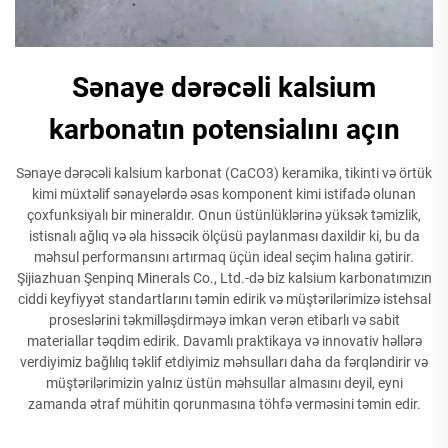
Sənaye dərəcəli kalsium
karbonatın potensialını açın
Sənaye dərəcəli kalsium karbonat (CaCO3) keramika, tikinti və örtük
kimi müxtəlif sənayelərdə əsas komponent kimi istifadə olunan
çoxfunksiyalı bir mineraldır. Onun üstünlüklərinə yüksək təmizlik,
istisnalı ağlıq və əla hissəcik ölçüsü paylanması daxildir ki, bu da
məhsul performansını artırmaq üçün ideal seçim halına gətirir.
Şijiazhuan Şenpinq Minerals Co., Ltd.-də biz kalsium karbonatımızın
ciddi keyfiyyət standartlarını təmin edirik və müştərilərimizə istehsal
proseslərini təkmilləşdirməyə imkan verən etibarlı və sabit
materiallar təqdim edirik. Davamlı praktikaya və innovativ həllərə
verdiyimiz bağlılıq təklif etdiyimiz məhsulları daha da fərqləndirir və
müştərilərimizin yalnız üstün məhsullar almasını deyil, eyni
zamanda ətraf mühitin qorunmasına töhfə verməsini təmin edir.