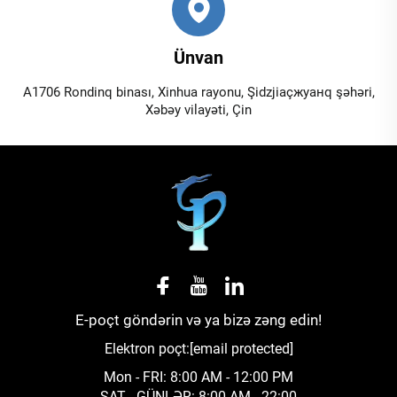
Ünvan
A1706 Rondinq binası, Xinhua rayonu, Şidzjiaçжуанq şəhəri,
Xəbəy vilayəti, Çin
E-poçt göndərin və ya bizə zəng edin!
Elektron poçt:
[email protected]
Mon - FRI: 8:00 AM - 12:00 PM
SAT - GÜNLƏR: 8:00 AM - 22:00