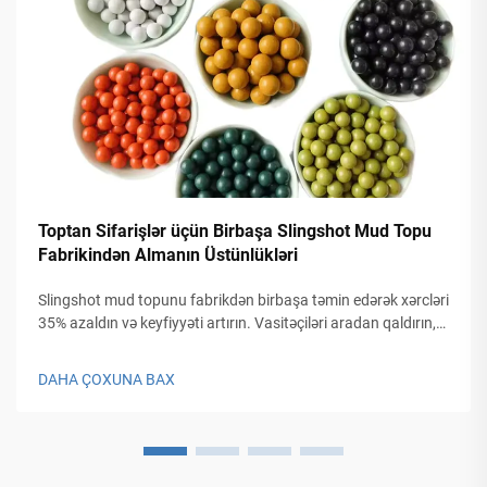
Toptan Sifarişlər üçün Birbaşa Slingshot Mud Topu
Fabrikindən Almanın Üstünlükləri
Slingshot mud topunu fabrikdən birbaşa təmin edərək xərcləri
35% azaldın və keyfiyyəti artırın. Vasitəçiləri aradan qaldırın,
məhsulları fərdiləşdirin və ekoloji tələbatın artmasına cavab
verin. İndi təklif alın!
DAHA ÇOXUNA BAX