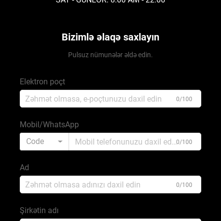
Bizimlə əlaqə saxlayın
Pulsuz nümunələr əldə edin.
Elektron poçt
0/100
Mobil/WhatsApp
Code
0/100
Ad
0/100
Şirkətin adı