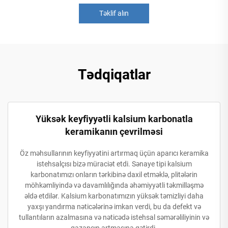
Təklif alın
Tədqiqatlar
Yüksək keyfiyyətli kalsium karbonatla
keramikanın çevrilməsi
Öz məhsullarının keyfiyyətini artırmaq üçün aparıcı keramika
istehsalçısı bizə müraciət etdi. Sənaye tipi kalsium
karbonatımızı onların tərkibinə daxil etməklə, plitələrin
möhkəmliyində və davamlılığında əhəmiyyətli təkmilləşmə
əldə etdilər. Kalsium karbonatımızın yüksək təmizliyi daha
yaxşı yandırma nəticələrinə imkan verdi, bu da defekt və
tullantıların azalmasına və nəticədə istehsal səmərəliliyinin və