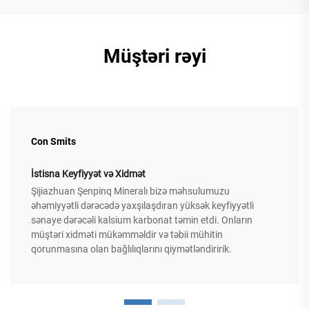
Müştəri rəyi
Con Smits
İstisna Keyfiyyət və Xidmət
Şijiazhuan Şenpinq Mineralı bizə məhsulumuzu
əhəmiyyətli dərəcədə yaxşılaşdıran yüksək keyfiyyətli
sənaye dərəcəli kalsium karbonat təmin etdi. Onların
müştəri xidməti mükəmməldir və təbii mühitin
qorunmasına olan bağlılıqlarını qiymətləndiririk.