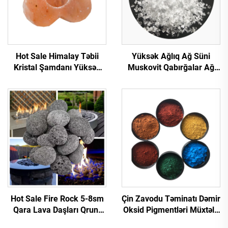
Hot Sale Himalay Təbii
Yüksək Ağlıq Ağ Süni
Kristal Şamdanı Yüksək
Muskovit Qabırğalar Ağ
Keyfiyyətli Şamdanları
Muskovit Şəffaf Muskovit
Qaya Duzu Təbii Himalay
Qabırğalar İzolyasiya
Duzları Şamdanı Lampa
Bəzək Plastik İnşaat üçün
Hot Sale Fire Rock 5-8sm
Çin Zavodu Təminatı Dəmir
Qara Lava Daşları Qrunt
Oksid Pigmentləri Müxtəlif
Daşları Hamam Daşı Od
Rənglərdə Dəmir Oksid