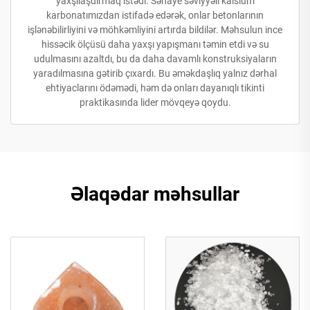
yaxşılaşdırmaq istədi. Sənaye səviyyəli kalsium
karbonatımızdan istifadə edərək, onlar betonlarının
işlənəbilirliyini və möhkəmliyini artırda bildilər. Məhsulun ince
hissəcik ölçüsü daha yaxşı yapışmanı təmin etdi və su
udulmasını azaltdı, bu da daha davamlı konstruksiyaların
yaradılmasına gətirib çıxardı. Bu əməkdaşlıq yalnız dərhal
ehtiyaclarını ödəmədi, həm də onları dayanıqlı tikinti
praktikasında lider mövqeyə qoydu.
Əlaqədar məhsullar