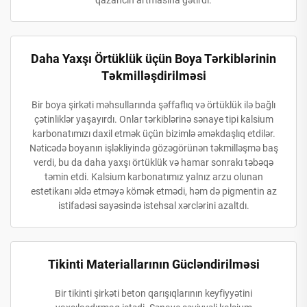
qazancın artmasına gətirdi.
Daha Yaxşı Örtüklük üçün Boya Tərkiblərinin
Təkmilləşdirilməsi
Bir boya şirkəti məhsullarında şəffaflıq və örtüklük ilə bağlı
çətinliklər yaşayırdı. Onlar tərkiblərinə sənaye tipi kalsium
karbonatımızı daxil etmək üçün bizimlə əməkdaşlıq etdilər.
Nəticədə boyanın işləkliyində gözəgörünən təkmilləşmə baş
verdi, bu da daha yaxşı örtüklük və hamar sonrakı təbəqə
təmin etdi. Kalsium karbonatımız yalnız arzu olunan
estetikanı əldə etməyə kömək etmədi, həm də pigmentin az
istifadəsi sayəsində istehsal xərclərini azaltdı.
Tikinti Materiallarının Gücləndirilməsi
Bir tikinti şirkəti beton qarışıqlarının keyfiyyətini