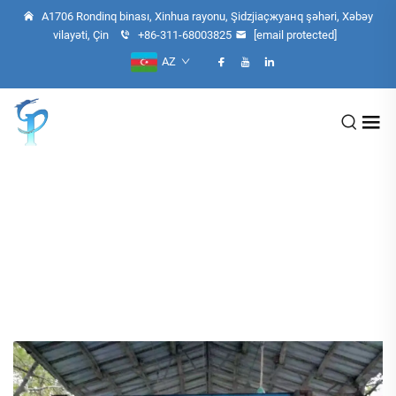
A1706 Rondinq binası, Xinhua rayonu, Şidzjiaçжуанq şəhəri, Xəbəy
vilayəti, Çin
+86-311-68003825
[email protected]
AZ