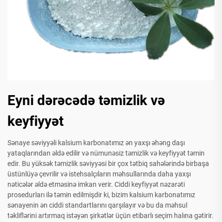
Eyni dərəcədə təmizlik və
keyfiyyət
Sənaye səviyyəli kalsium karbonatımız ən yaxşı əhəng daşı
yataqlarından əldə edilir və nümunəsiz təmizlik və keyfiyyət təmin
edir. Bu yüksək təmizlik səviyyəsi bir çox tətbiq sahələrində birbaşa
üstünlüyə çevrilir və istehsalçıların məhsullarında daha yaxşı
nəticələr əldə etməsinə imkan verir. Ciddi keyfiyyət nəzarəti
prosedurları ilə təmin edilmişdir ki, bizim kalsium karbonatımız
sənayenin ən ciddi standartlarını qarşılayır və bu da məhsul
təkliflərini artırmaq istəyən şirkətlər üçün etibarlı seçim halına gətirir.