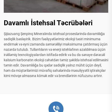
Davamlı İstehsal Təcrübələri
Şijiazuang Şenpinq Mineralında istehsal proseslərində davamlılığa
sadiqlik bəsləyirik. Bizim fəaliyyətlərimiz ekoloji təsiri minimuma
endirmək və eyni zamanda səmərəliliyi maksimuma çatdırmaq üçün
nəzərdə tutulub. Tullantıların və enerji istehlafının azaldılması üçün
irəliləmiş texnologiyalardan istifadə edirik və bu da sənaye dərəcəli
kalsium karbonatın ekoloji cəhətdən təmiz şəkildə istehsal edilməsini
təmin edir. Davamlılığa bu qədər sadiqlik yalnız mühit üçün deyil,
həm də müştərilərimizi müvafiq sahələrində məsuliyyətli iştirakçılar
kimi mövqe almasına kömək edir və brendlərinin nüfuzunu artırır.