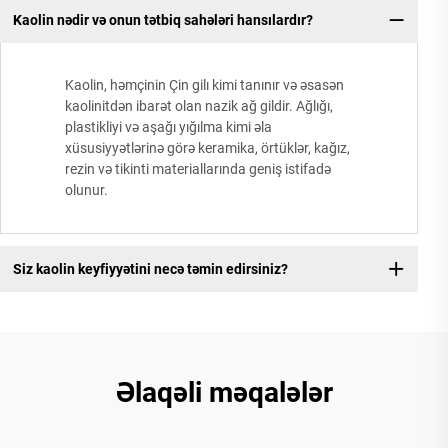
Kaolin nədir və onun tətbiq sahələri hansılardır?
Kaolin, həmçinin Çin gilı kimi tanınır və əsasən
kaolinitdən ibarət olan nazik ağ gildir. Ağlığı,
plastikliyi və aşağı yığılma kimi əla
xüsusiyyətlərinə görə keramika, örtüklər, kağız,
rezin və tikinti materiallarında geniş istifadə
olunur.
Siz kaolin keyfiyyətini necə təmin edirsiniz?
Əlaqəli məqalələr