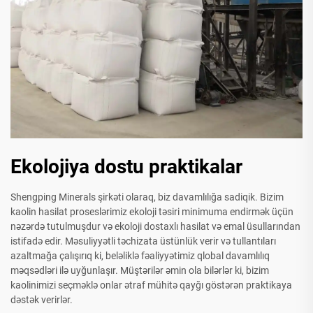
Ekolojiya dostu praktikalar
Shengping Minerals şirkəti olaraq, biz davamlılığa sadiqik. Bizim
kaolin hasilat proseslərimiz ekoloji təsiri minimuma endirmək üçün
nəzərdə tutulmuşdur və ekoloji dostaxlı hasilat və emal üsullarından
istifadə edir. Məsuliyyətli təchizata üstünlük verir və tullantıları
azaltmağa çalışırıq ki, beləliklə fəaliyyətimiz qlobal davamlılıq
məqsədləri ilə uyğunlaşır. Müştərilər əmin ola bilərlər ki, bizim
kaolinimizi seçməklə onlar ətraf mühitə qayğı göstərən praktikaya
dəstək verirlər.