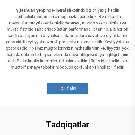
Şijiazhuan Şenpinq Mineral şirkətində biz ən yaxşı kaolin
istehsalçılarından biri olmağımızla fəxr edirik. Bizim kaolin
məhsullarımız yüksək təmizlik dərəcəsi, nazik hissəcik ölçüsü və
müxtəlif tətbiq sahələrində üstün performans ilə tanınır. Biz hər bir
kaolin partiyasının beynəlxalq standartlara cavab verdiyini təmin
edən ciddi keyfiyyət nəzarəti proseslərinə əməl edirik. Keyfiyyətə bu
qədər sadiqlik yalnız müştərilərimizin məhsullarının keyfiyyətini yox,
həm də onların tətbiq sahələrində davamlılığı və dayanıqlılığı təmin
edir. Bizim kaolin keramika, örtüklər və tikinti üçün ideal həlldir və
müxtəlif sənaye tələblərini ödəyən çoxfunksiyalı həll təklif edir.
Təklif alın
Tədqiqatlar