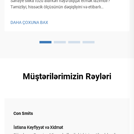
Sənaye silika tozu alarkən nəyə diqqət etmək lazımdır?
Təmizliyi, hissəcik ölçüsünün dəqiqliyini və etibarlı
təchizatçıları təmin edin. Optimal performans və xərclərin
səmərəliliyi üçün 6 vacib amil kəşf edin. Tam bələdçini əldə
DAHA ÇOXUNA BAX
edin.
Müştərilərimizin Rəyləri
Con Smits
İstisna Keyfiyyət və Xidmət