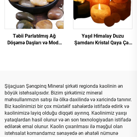
Təbii Parlatılmış Ağ
Yaşıl Himalay Duzu
Döşəmə Daşları və Moda
Şamdanı Kristal Qaya Çay
Yaxşı Bağ Çalaqları Bəzək
Şamı Qurğusu Bəzək
Üçün Premium Çalaqlar və
Qurğusu Himalay Duzu
Daşlar
Şamdanları
Şijaçjuan Şənqpinq Mineral şirkəti regionda kaolinin ən
böyük istehsalçısıdır. Bizim şirkətimiz mineral
məhsullarımızın satışı ilə ölkə daxilində və xaricində tanınır.
Biz kaolinimizi bir çox müxtəlif sahələrdə istifadə edirik və
kaolinimizə layiq olduğu diqqəti ayırırıq. Kaolinimiz yaxşı
yataqlardan hasil olunur və ən son texnologiyadan istifadə
edilərək emal olunur. Kaolin çıxarılması ilə məşğul olan
istehsalat komandamız sənayedə ən əhatəli nümunə