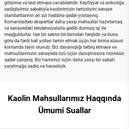
götürmə və test etməyə cavabdehdir. Keyfiyyət və ardıcılığa
sadiqliyimiz səbəbiylə kaolinimizin təmizliyini sənaye
standartlarının ən azı həddinə qədər yoxlayırıq.
Komandadakı ekspertlər daha yaxşı məhsullar hazırlamaq
və sənayedəki tendensiyalarla gedib durmaq işi ilə
məşğuldurlar. Hər bir sektor bir-birindən fərqlidir və buna
görə də fərdi həll yolları təmin etmək üçün hər birinə xüsusi
komanda təyin olunub. Biz dayanıqlığı tətbiq etməyə və
məhsullarımızın sənayedə özü üçün danışmasına mümkün
qədər çalışırıq. Biz hamımız üçün daha yaxşı bir sabah
yaratmağa sadiq və həvəsliyik.
Kaolin Məhsullarımız Haqqında
Ümumi Suallar