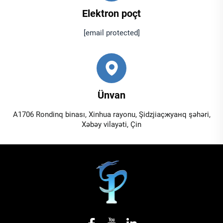
Elektron poçt
[email protected]
Ünvan
A1706 Rondinq binası, Xinhua rayonu, Şidzjiaçжуанq şəhəri,
Xəbəy vilayəti, Çin