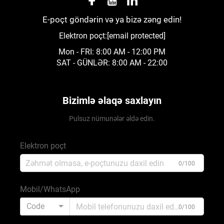
E-poçt göndərin və ya bizə zəng edin!
Elektron poçt:
[email protected]
Mon - FRI: 8:00 AM - 12:00 PM
SAT - GÜNLƏR: 8:00 AM - 22:00
Bizimlə əlaqə saxlayın
Pulsuz nümunələr əldə edin.
Elektron poçt
0/100
Mobil/WhatsApp
Code
0/100