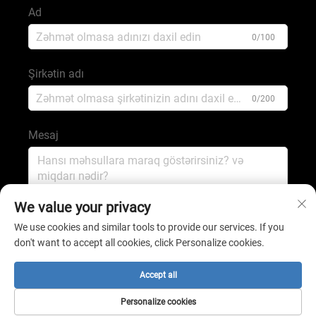
Ad
0/100
Şirkətin adı
0/200
Mesaj
0/1000
We value your privacy
We use cookies and similar tools to provide our services. If you
don't want to accept all cookies, click Personalize cookies.
Göndər
Accept all
© 2025 Shijiazhuang Şənqpinq qazıntıları şirkəti, Məhdud
Personalize cookies
məsuliyyətli cəmiyyət
Gizlilik Siyasəti