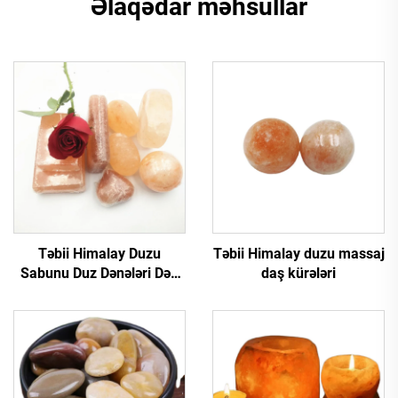
Əlaqədar məhsullar
Təbii Himalay Duzu
Təbii Himalay duzu massaj
Sabunu Duz Dənələri Dəri
daş kürələri
Baxımı və Güzgü üçün