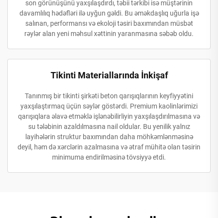
son görünüşünü yaxşılaşdırdı, təbii tərkibi isə müştərinin
davamlılıq hədəfləri ilə uyğun gəldi. Bu əməkdaşlıq uğurla işə
salınan, performansı və ekoloji təsiri baxımından müsbət
rəylər alan yeni məhsul xəttinin yaranmasına səbəb oldu.
Tikinti Materiallarında İnkişaf
Tanınmış bir tikinti şirkəti beton qarışıqlarının keyfiyyətini
yaxşılaştırmaq üçün səylər göstərdi. Premium kaolinlərimizi
qarışıqlara əlavə etməklə işlənəbilirliyin yaxşılaşdırılmasına və
su tələbinin azaldılmasına nail oldular. Bu yenilik yalnız
layihələrin struktur baxımından daha möhkəmlənməsinə
deyil, həm də xərclərin azalmasına və ətraf mühitə olan təsirin
minimuma endirilməsinə tövsiyyə etdi.