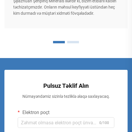
Şijiazhuan Şenpinq Minerals illərdir ki, bizim etibarlı kaolin
təchizatçımızdır. Onların məhsul keyfiyyəti üstündən heç
kim durmadı və müştəri xidməti fövqəladədir.
Pulsuz Təklif Alın
Nümayəndəmiz sizinlə tezliklə əlaqə saxlayacaq.
Elektron poçt
0/100