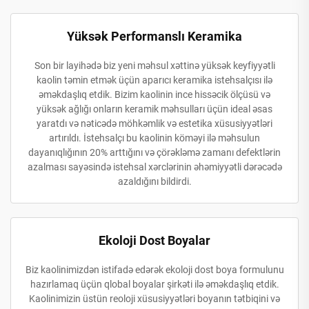
Yüksək Performanslı Keramika
Son bir layihədə biz yeni məhsul xəttinə yüksək keyfiyyətli
kaolin təmin etmək üçün aparıcı keramika istehsalçısı ilə
əməkdaşlıq etdik. Bizim kaolinin ince hissəcik ölçüsü və
yüksək ağlığı onların keramik məhsulları üçün ideal əsas
yaratdı və nəticədə möhkəmlik və estetika xüsusiyyətləri
artırıldı. İstehsalçı bu kaolinin köməyi ilə məhsulun
dayanıqlığının 20% arttığını və çörəkləmə zamanı defektlərin
azalması sayəsində istehsal xərclərinin əhəmiyyətli dərəcədə
azaldığını bildirdi.
Ekoloji Dost Boyalar
Biz kaolinimizdən istifadə edərək ekoloji dost boya formulunu
hazırlamaq üçün qlobal boyalar şirkəti ilə əməkdaşlıq etdik.
Kaolinimizin üstün reoloji xüsusiyyətləri boyanın tətbiqini və