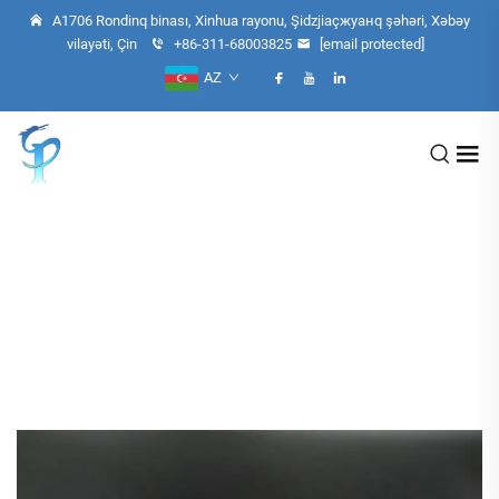
A1706 Rondinq binası, Xinhua rayonu, Şidzjiaçжуанq şəhəri, Xəbəy
vilayəti, Çin
+86-311-68003825
[email protected]
AZ