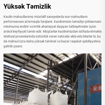
Yüksək Təmizlik
Kaolin məhsullarımız müxtəlif sənayelərdə son məhsulların
performansını artırmaqla fərqlənir. Kaolinimizin təmizliyi çirklənməni
minimuma endirir və kritik əhəmiyyət daşıyan tətbiqetmələr üçün
ardıcıl keyfiyyəti təmin edir. Müştərilər kaolinimizdən istifadə etməklə
istehsal proseslərində üstünlük verən nəticələr əldə edə bilərlər ki, bu
da məhsul üzrə daha yüksək təminat və bazar rəqabət qabiliyyətinə
gətirib çıxarır.