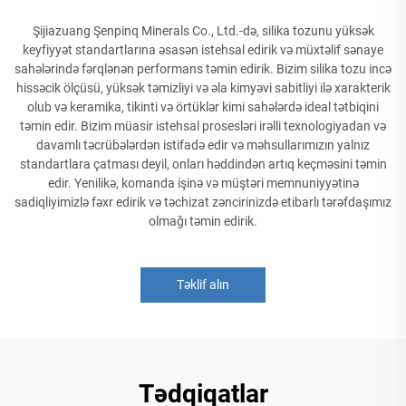
Şijiazuang Şenpinq Minerals Co., Ltd.-də, silika tozunu yüksək
keyfiyyət standartlarına əsasən istehsal edirik və müxtəlif sənaye
sahələrində fərqlənən performans təmin edirik. Bizim silika tozu incə
hissəcik ölçüsü, yüksək təmizliyi və əla kimyəvi sabitliyi ilə xarakterik
olub və keramika, tikinti və örtüklər kimi sahələrdə ideal tətbiqini
təmin edir. Bizim müasir istehsal prosesləri irəlli texnologiyadan və
davamlı təcrübələrdən istifadə edir və məhsullarımızın yalnız
standartlara çatması deyil, onları həddindən artıq keçməsini təmin
edir. Yenilikə, komanda işinə və müştəri memnuniyyətinə
sadiqliyimizlə fəxr edirik və təchizat zəncirinizdə etibarlı tərəfdaşımız
olmağı təmin edirik.
Təklif alın
Tədqiqatlar