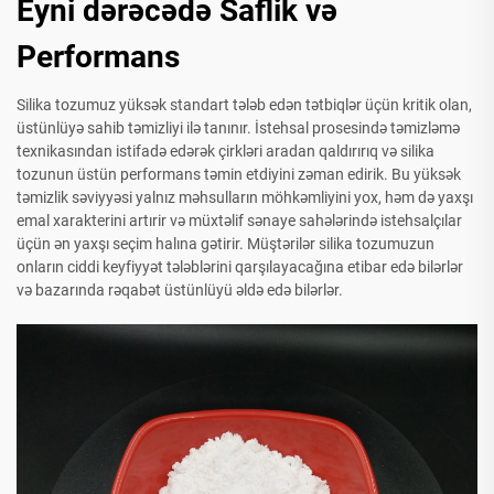
Eyni dərəcədə Saflik və
Performans
Silika tozumuz yüksək standart tələb edən tətbiqlər üçün kritik olan,
üstünlüyə sahib təmizliyi ilə tanınır. İstehsal prosesində təmizləmə
texnikasından istifadə edərək çirkləri aradan qaldırırıq və silika
tozunun üstün performans təmin etdiyini zəman edirik. Bu yüksək
təmizlik səviyyəsi yalnız məhsulların möhkəmliyini yox, həm də yaxşı
emal xarakterini artırir və müxtəlif sənaye sahələrində istehsalçılar
üçün ən yaxşı seçim halına gətirir. Müştərilər silika tozumuzun
onların ciddi keyfiyyət tələblərini qarşılayacağına etibar edə bilərlər
və bazarında rəqabət üstünlüyü əldə edə bilərlər.