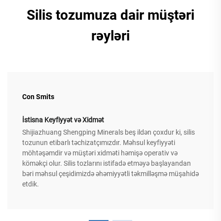
Silis tozumuza dair müştəri
rəyləri
Con Smits
İstisna Keyfiyyət və Xidmət
Shijiazhuang Shengping Minerals beş ildən çoxdur ki, silis
tozunun etibarlı təchizatçımızdır. Məhsul keyfiyyəti
möhtəşəmdir və müştəri xidməti həmişə operativ və
köməkçi olur. Silis tozlarını istifadə etməyə başlayandan
bəri məhsul çeşidimizdə əhəmiyyətli təkmilləşmə müşahidə
etdik.