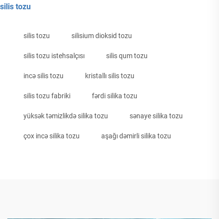
silis tozu
silis tozu
silisium dioksid tozu
silis tozu istehsalçısı
silis qum tozu
incə silis tozu
kristallı silis tozu
silis tozu fabriki
fərdi silika tozu
yüksək təmizlikdə silika tozu
sənaye silika tozu
çox incə silika tozu
aşağı dəmirli silika tozu