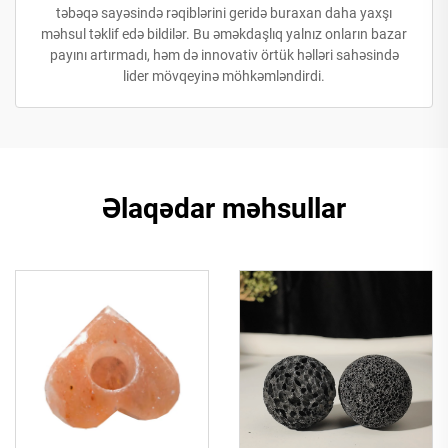
təbəqə sayəsində rəqiblərini geridə buraxan daha yaxşı
məhsul təklif edə bildilər. Bu əməkdaşlıq yalnız onların bazar
payını artırmadı, həm də innovativ örtük həlləri sahəsində
lider mövqeyinə möhkəmləndirdi.
Əlaqədar məhsullar