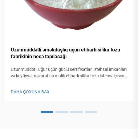
Uzunmüddətli əməkdaşlıq üçün etibarlı silika tozu
fabrikinin necə tapılacağı
Uzunmüddətli uğur üçün güclü sertifikatlar, istehsal imkanları
və keyfiyyət nəzarətinə malik etibarlı silika tozu istehsalçısını
necə seçəcəyinizi kəşf edin. Tam yoxlama siyahısını əldə edin.
DAHA ÇOXUNA BAX