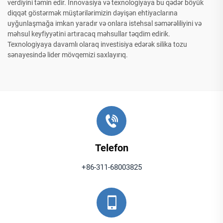
verdiyini təmin edir. İnnovasiya və texnologiyaya bu qədər böyük
diqqət göstərmək müştərilərimizin dəyişən ehtiyaclarına
uyğunlaşmağa imkan yaradır və onlara istehsal səmərəliliyini və
məhsul keyfiyyətini artıracaq məhsullar təqdim edirik.
Texnologiyaya davamlı olaraq investisiya edərək silika tozu
sənayesində lider mövqemizi saxlayırıq.
Telefon
+86-311-68003825