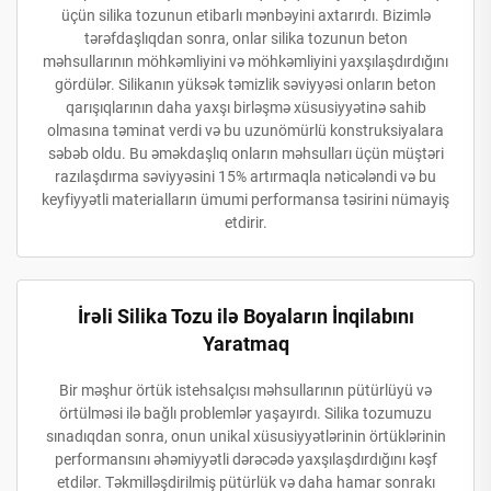
üçün silika tozunun etibarlı mənbəyini axtarırdı. Bizimlə
tərəfdaşlıqdan sonra, onlar silika tozunun beton
məhsullarının möhkəmliyini və möhkəmliyini yaxşılaşdırdığını
gördülər. Silikanın yüksək təmizlik səviyyəsi onların beton
qarışıqlarının daha yaxşı birləşmə xüsusiyyətinə sahib
olmasına təminat verdi və bu uzunömürlü konstruksiyalara
səbəb oldu. Bu əməkdaşlıq onların məhsulları üçün müştəri
razılaşdırma səviyyəsini 15% artırmaqla nəticələndi və bu
keyfiyyətli materialların ümumi performansa təsirini nümayiş
etdirir.
İrəli Silika Tozu ilə Boyaların İnqilabını
Yaratmaq
Bir məşhur örtük istehsalçısı məhsullarının pütürlüyü və
örtülməsi ilə bağlı problemlər yaşayırdı. Silika tozumuzu
sınadıqdan sonra, onun unikal xüsusiyyətlərinin örtüklərinin
performansını əhəmiyyətli dərəcədə yaxşılaşdırdığını kəşf
etdilər. Təkmilləşdirilmiş pütürlük və daha hamar sonrakı