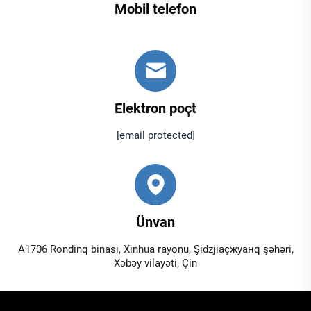
Mobil telefon
Elektron poçt
[email protected]
Ünvan
A1706 Rondinq binası, Xinhua rayonu, Şidzjiaçжуанq şəhəri,
Xəbəy vilayəti, Çin