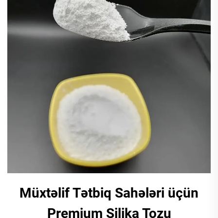
Müxtəlif Tətbiq Sahələri üçün
Premium Silika Tozu