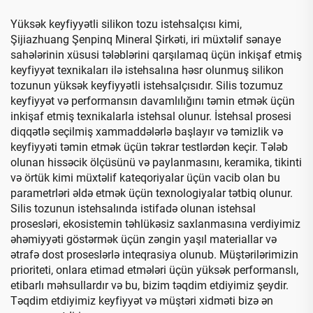
Yüksək keyfiyyətli silikon tozu istehsalçısı kimi,
Şijiazhuang Şenpinq Mineral Şirkəti, iri müxtəlif sənaye
sahələrinin xüsusi tələblərini qarşılamaq üçün inkişaf etmiş
keyfiyyət texnikaları ilə istehsalına həsr olunmuş silikon
tozunun yüksək keyfiyyətli istehsalçısıdır. Silis tozumuz
keyfiyyət və performansın davamlılığını təmin etmək üçün
inkişaf etmiş texnikalarla istehsal olunur. İstehsal prosesi
diqqətlə seçilmiş xammaddələrlə başlayır və təmizlik və
keyfiyyəti təmin etmək üçün təkrar testlərdən keçir. Tələb
olunan hissəcik ölçüsünü və paylanmasını, keramika, tikinti
və örtük kimi müxtəlif kateqoriyalar üçün vacib olan bu
parametrləri əldə etmək üçün texnologiyalar tətbiq olunur.
Silis tozunun istehsalında istifadə olunan istehsal
prosesləri, ekosistemin təhlükəsiz saxlanmasına verdiyimiz
əhəmiyyəti göstərmək üçün zəngin yaşıl materiallar və
ətrafə dost proseslərlə inteqrasiya olunub. Müştərilərimizin
prioriteti, onlara etimad etmələri üçün yüksək performanslı,
etibarlı məhsullardır və bu, bizim təqdim etdiyimiz şeydir.
Təqdim etdiyimiz keyfiyyət və müştəri xidməti bizə ən