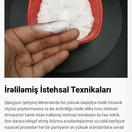
İrəliləmiş İstehsal Texnikaları
Şijiaçjuan Şenpinq Mineralında biz yüksək dəqiqliyə malik hissəcik
ölçüsü paylanmasına və əla ardıcıllığa malik silika tozu istehsal
etməyimizi təmin edən irəliləmiş istehsal texnikaları ilə fəxr edirik.
Son dərəcə inkişaf etmiş ötürmə avadanlıqlarımız və ciddi keyfiyyət
nəzarəti prosesləri hər bir partiyənin ən yüksək standartlara cavab