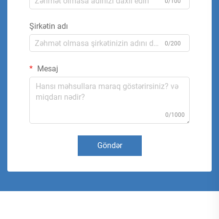
0/100
Şirkətin adı
0/200
Mesaj
0/1000
Göndər