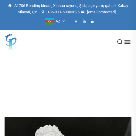
A1706 Rondinq binası, Xinhua rayonu, Şidzjiaçжуанq şəhəri, Xəbəy
vilayəti, Çin
+86-311-68003825
[email protected]
AZ