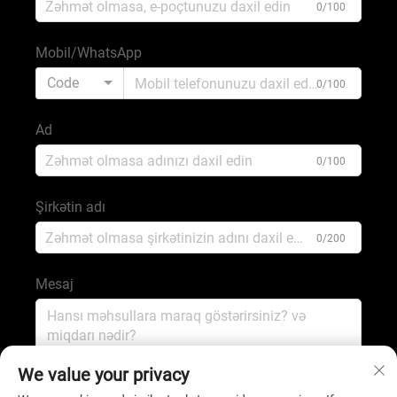
0/100
Mobil/WhatsApp
Code
0/100
Ad
0/100
Şirkətin adı
0/200
Mesaj
0/1000
We value your privacy