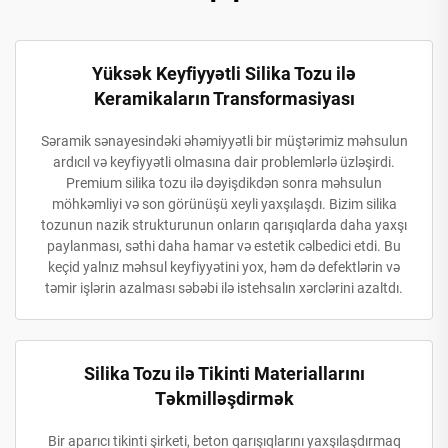
Yüksək Keyfiyyətli Silika Tozu ilə
Keramikaların Transformasiyası
Səramik sənayesindəki əhəmiyyətli bir müştərimiz məhsulun
ardıcıl və keyfiyyətli olmasına dair problemlərlə üzləşirdi.
Premium silika tozu ilə dəyişdikdən sonra məhsulun
möhkəmliyi və son görünüşü xeyli yaxşılaşdı. Bizim silika
tozunun nazik strukturunun onların qarışıqlarda daha yaxşı
paylanması, səthi daha hamar və estetik cəlbedici etdi. Bu
keçid yalnız məhsul keyfiyyətini yox, həm də defektlərin və
təmir işlərin azalması səbəbi ilə istehsalın xərclərini azaltdı.
Silika Tozu ilə Tikinti Materiallarını
Təkmilləşdirmək
Bir aparıcı tikinti şirketi, beton qarışıqlarını yaxşılaşdırmaq