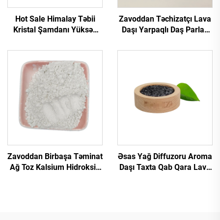
Hot Sale Himalay Təbii
Zavoddan Təchizatçı Lava
Kristal Şamdanı Yüksək
Daşı Yarpaqlı Daş Parlaq
Keyfiyyətli Şamdanları
Səthi Tərəvəzli Hava
Qaya Duzu Təbii Himalay
Qara/Qırmızı Rəng
Duzları Şamdanı Lampa
Zavoddan Birbaşa Təminat
Əsas Yağ Diffuzoru Aroma
Ağ Toz Kalsium Hidroksid
Daşı Taxta Qab Qara Lava
Onurğalı Yol Quruluşu
Daşı Aroma Diffuzoru
Üçün
İstəyə Uyğun Loqo ilə