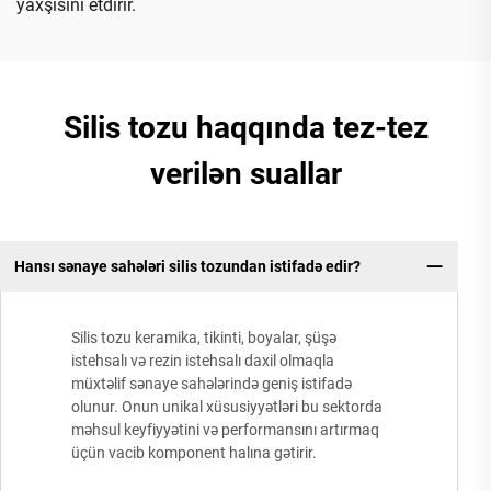
yaxşısını etdirir.
Silis tozu haqqında tez-tez
verilən suallar
Hansı sənaye sahələri silis tozundan istifadə edir?
Silis tozu keramika, tikinti, boyalar, şüşə
istehsalı və rezin istehsalı daxil olmaqla
müxtəlif sənaye sahələrində geniş istifadə
olunur. Onun unikal xüsusiyyətləri bu sektorda
məhsul keyfiyyətini və performansını artırmaq
üçün vacib komponent halına gətirir.