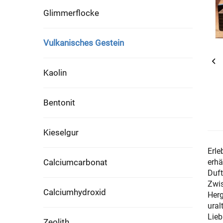
Glimmerflocke
Vulkanisches Gestein
Kaolin
Bentonit
Kieselgur
Erle
Calciumcarbonat
erhä
Duft
Zwis
Calciumhydroxid
Herg
ural
Lieb
Zeolith