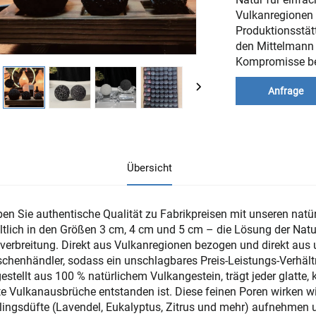
Vulkanregionen 
Produktionsstätt
den Mittelmann 
Kompromisse bei
Anfrage
Übersicht
ben Sie authentische Qualität zu Fabrikpreisen mit unseren natür
ltlich in den Größen 3 cm, 4 cm und 5 cm – die Lösung der Nat
verbreitung. Direkt aus Vulkanregionen bezogen und direkt aus un
chenhändler, sodass ein unschlagbares Preis-Leistungs-Verhältni
estellt aus 100 % natürlichem Vulkangestein, trägt jeder glatte, 
te Vulkanausbrüche entstanden ist. Diese feinen Poren wirken wie
lingsdüfte (Lavendel, Eukalyptus, Zitrus und mehr) aufnehmen