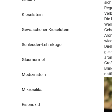
sich
Rega
Verb
Kieselstein
Die 
Well
Gewaschener Kieselstein
Gebe
Arom
wied
Schleuder-Lehmkugel
Dire
glei
arom
Glasmurmel
Groß
Brin
natü
Medizinstein
Mikrosilika
Eisenoxid