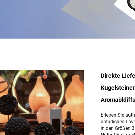
Direkte Lief
Kugelsteinen
Aromaöldiff
Erleben Sie aut
natürlichen Lava
in den Größen 3
Natur für einfac