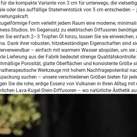
 für die kompakte Variante von 3 cm für unterwegs, die vielseit
le oder das auffällige Statementstück von 5 cm entscheiden – 
reitungskraft.
kugelförmige Form verleiht jedem Raum eine moderne, minimalis
ness-Studios. Im Gegensatz zu elektrischen Diffusoren benötig
n Sie einfach 2–3 Tropfen Öl hinzu, lassen Sie sie einweichen, 
a. Dank ihrer robusten, hitzebeständigen Eigenschaften sind sie
erverwendbar – einfach mit warmem Wasser abspülen, um sie z
kte Lieferung aus der Fabrik bedeutet strenge Qualitätskontroll
chmäßige Porosität, glatte Oberflächen und konsistente Größe si
atherapeutische Werkzeuge mit hohem Nachfragepotential nachb
packung suchen – unsere verschiedenen Größen bieten für jeden
gen Sie die rohe, erdige Essenz von Vulkanen in Ihren Alltag mi
rlichen Lava-Kugel-Stein-Diffusoren – wo natürliche Ästhetik auf