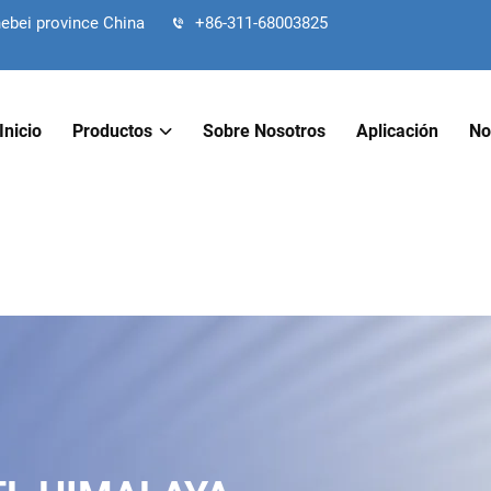
hebei province China
+86-311-68003825
Inicio
Productos
Sobre Nosotros
Aplicación
No