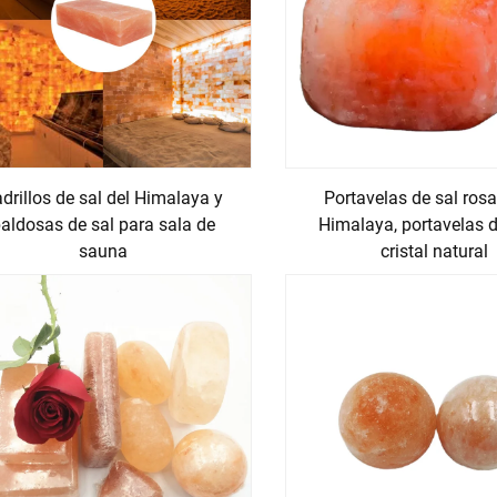
s físicas estables que lo hacen muy versátil en diversas aplic
ue lo hace adecuado para su uso en utensilios de cocina como b
ente, infundiendo los alimentos con un sabor único mientras m
opicidad, es decir, puede absorber humedad del aire. Esta propi
ae y atrapa la humedad y las impurezas, liberando luego aire lim
zan su fiabilidad y eficacia en diferentes situaciones.
drillos de sal del Himalaya y
Portavelas de sal ros
aldosas de sal para sala de
Himalaya, portavelas d
sauna
cristal natural
ecológico y sostenible. La extracción del Producto de Sal del
mpacto en el ecosistema circundante. A diferencia de algunos p
n contaminación, la extracción del Producto de Sal del Himala
n vastos, lo que garantiza un suministro a largo plazo y sosten
la salud personal, sino que también apoya prácticas respetuosa
s como para el planeta.