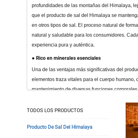
profundidades de las montañas del Himalaya, lej
que el producto de sal del Himalaya se manteng
en otros tipos de sal. El proceso natural de for
natural y saludable para los consumidores. Cada 
experiencia pura y auténtica.
● Rico en minerales esenciales
Una de las ventajas más significativas del prod
elementos traza vitales para el cuerpo humano, 
mantenimiento de diversas funciones corporales, i
salud ósea. A diferencia de la sal de mesa refin
producto de sal del Himalaya conserva todos esto
TODOS LOS PRODUCTOS
suplementar sus cuerpos con estos minerales esen
Producto De Sal Del Himalaya
● Propiedades físicas estables