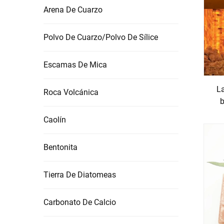
El Producto de Sal del Himalaya posee propiedade
Arena De Cuarzo
excelente capacidad de retención de calor, lo q
Polvo De Cuarzo/Polvo De Sílice
de Sal del Himalaya libera sus minerales lentam
Producto de Sal del Himalaya tiene buena higrosc
Escamas De Mica
cuando se utiliza en lámparas de sal, ya que atr
estables del Producto de Sal del Himalaya garanti
La
Roca Volcánica
b
● Ecológico y Sostenible
Caolín
El Producto de Sal del Himalaya es un producto 
tradicionales y responsables que minimizan el i
Bentonita
consumen grandes cantidades de energía y causa
Tierra De Diatomeas
Además, los yacimientos de sal en el Himalaya so
Producto de Sal del Himalaya no solo beneficia 
Carbonato De Calcio
elección responsable tanto para los consumidore