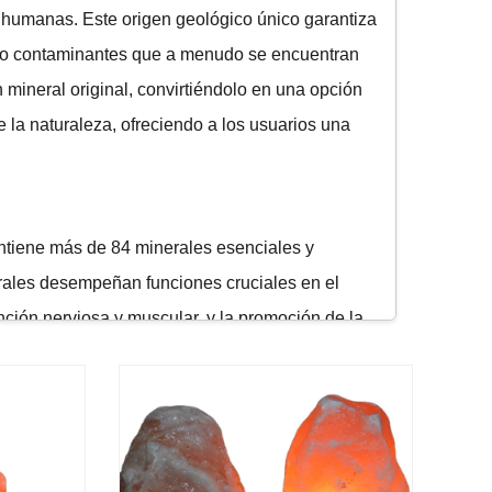
s humanas. Este origen geológico único garantiza
os o contaminantes que a menudo se encuentran
 mineral original, convirtiéndolo en una opción
 la naturaleza, ofreciendo a los usuarios una
ontiene más de 84 minerales esenciales y
erales desempeñan funciones cruciales en el
unción nerviosa y muscular, y la promoción de la
ina la mayoría de sus minerales naturales, el
alaya en la vida diaria, las personas pueden
 al bienestar.