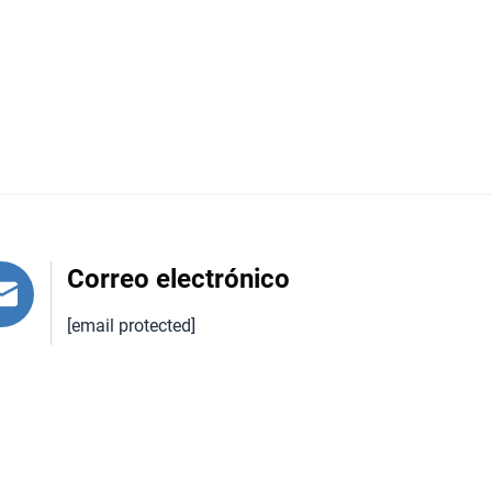
ras de sal del Himalaya tienen propiedades
rmite que la lámpara absorba humedad e
es positivos en el aire (como los
ares, oficinas o dormitorios puede ayudar a crear
ales de baño de sal del Himalaya son una opción
uede ayudar a calmar los músculos cansados,
Correo electrónico
 la piel, nutriendo el cuerpo y dejando la piel
[email protected]
as células muertas de la piel, promueven la
imalaya en enjuagues nasales para ayudar a
y bienestar.