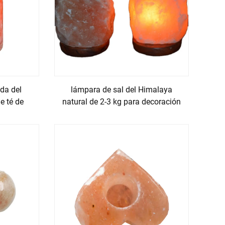
aciones. Tiene un alto punto de fusión y una
loques de sal. Cuando se calienta, el Producto
antiene una temperatura constante. Además, el
edad lo hace eficaz para purificar el aire
pio y fresco al ambiente. Las propiedades físicas
ada del
lámpara de sal del Himalaya
e té de
natural de 2-3 kg para decoración
 Himalaya se realiza mediante métodos
rocesos industriales de producción de sal que
ya tiene un impacto relativamente bajo.
ible del Producto de Sal del Himalaya. Elegir el
s con el medio ambiente, convirtiéndolo en una