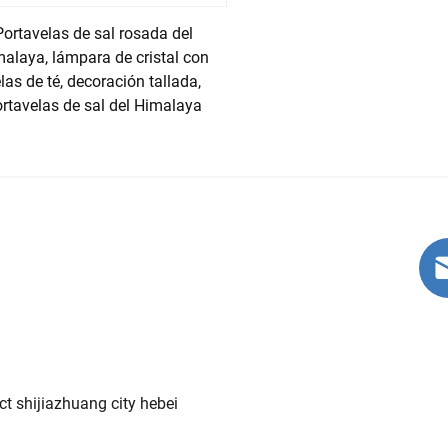
ación. Más allá de su atractivo estético, se cree que las lámpa
Portavelas de sal rosada del
ormente, la naturaleza higroscópica de la sal del Himalaya pe
alaya, lámpara de cristal con
 calentarse, la sal libera iones negativos, que se unen a los ion
las de té, decoración tallada,
idad del aire. El uso de una lámpara de sal del Himalaya en hog
rtavelas de sal del Himalaya
te valioso en productos de cuidado personal y bienestar. Las s
el. Agregar el producto de sal del Himalaya al agua del baño p
inerales del producto de sal del Himalaya se absorben a través de
aya también se utiliza en exfoliantes corporales, que eliminan l
ble. Además, algunas personas utilizan el producto de sal del H
 lo que demuestra su versatilidad en rutinas de cuidado personal 
t shijiazhuang city hebei
ica