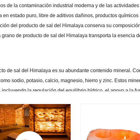
os de la contaminación industrial moderna y de las actividade
a en estado puro, libre de aditivos dañinos, productos químic
mación del producto de sal del Himalaya conserva su composición
grano de producto de sal del Himalaya transporta la esencia de
ucto de sal del Himalaya es su abundante contenido mineral. C
como sodio, potasio, calcio, magnesio, hierro y zinc. Estos min
ncluyendo la regulación del equilibrio hídrico, el apoyo a la f
ada, que suele someterse a un procesamiento intensivo que elim
s nutrientes valiosos. Al incorporar el producto de sal del Him
ciales de forma natural, contribuyendo así a la salud general y