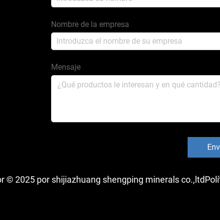
Nombre de la empresa
Mensaje
Env
r © 2025 por shijiazhuang shengping minerals co.,ltd
Polí