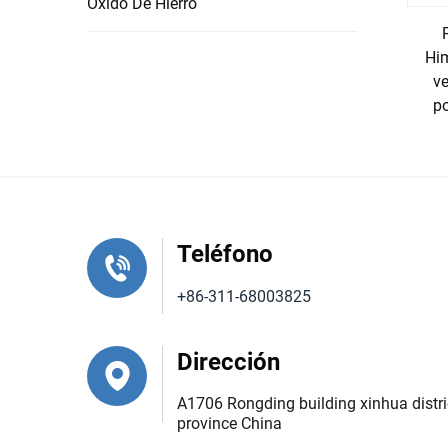
ambiente acogedor y relajante en cualquier habit
Óxido De Hierro
purificadoras del aire. Como se mencionó anteri
Him
impurezas, como polvo, polen y humo, del aire. Al
ve
contaminantes), los neutralizan y mejoran la cal
po
un entorno de vida más limpio y cómodo.
● Cuidado personal y bienestar
El producto de sal del Himalaya es un ingredien
popular para la relajación y el cuidado de la pi
Teléfono
aliviar el estrés y desintoxicar el cuerpo. Los m
+86-311-68003825
suave y refrescada. El producto de sal del Himal
circulación y dejan la piel con un brillo saluda
Dirección
limpiar las vías nasales y aliviar la congestión,
A1706 Rongding building xinhua distric
● Utensilios de cocina y experiencia gastronóm
province China