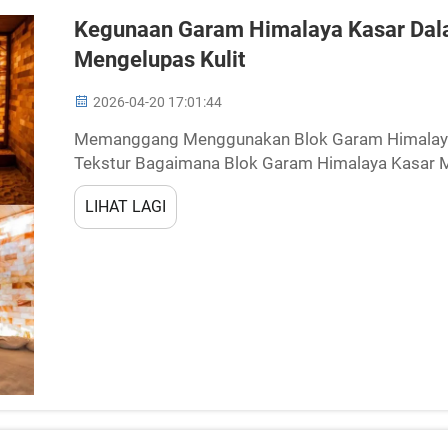
Kegunaan Garam Himalaya Kasar Da
Mengelupas Kulit
2026-04-20 17:01:44
Memanggang Menggunakan Blok Garam Himalaya 
Tekstur Bagaimana Blok Garam Himalaya Kasar
Sekata Blok garam Himalaya mempunyai struktur
LIHAT LAGI
sifat penyimpanan haba yang luar biasa. ...