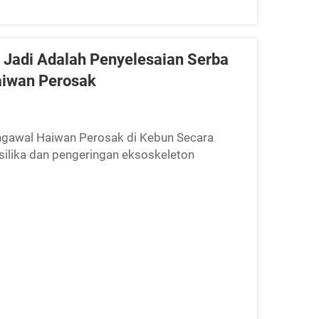
Jadi Adalah Penyelesaian Serba
aiwan Perosak
gawal Haiwan Perosak di Kebun Secara
 silika dan pengeringan eksoskeleton
rtindak melalui mekanisme fizikal semata-