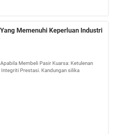
 Yang Memenuhi Keperluan Industri
 Apabila Membeli Pasir Kuarsa: Ketulenan
 Integriti Prestasi. Kandungan silika
ikasi industri memerlukan SiO₂ yang tinggi...