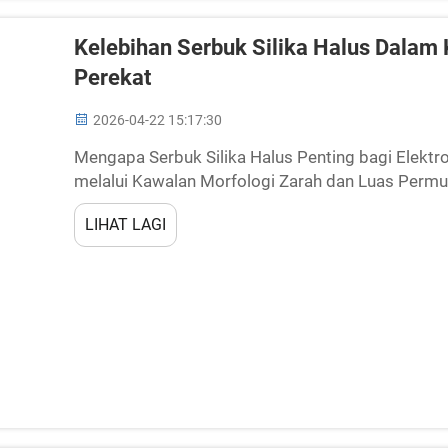
Kelebihan Serbuk Silika Halus Dalam
Perekat
2026-04-22 15:17:30
Mengapa Serbuk Silika Halus Penting bagi Elektro
melalui Kawalan Morfologi Zarah dan Luas Permuka
benar-benar meningkatkan sifat penebatan dalam 
LIHAT LAGI
tersebut...