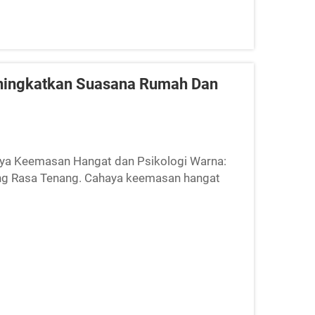
ningkatkan Suasana Rumah Dan
ya Keemasan Hangat dan Psikologi Warna:
 Rasa Tenang. Cahaya keemasan hangat
da dalam julat suhu warna 2.000–3.000