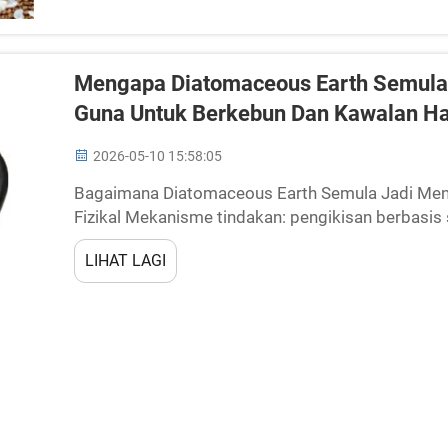
Mengapa Diatomaceous Earth Semula 
Guna Untuk Berkebun Dan Kawalan H
2026-05-10 15:58:05
Bagaimana Diatomaceous Earth Semula Jadi Men
Fizikal Mekanisme tindakan: pengikisan berbasis
serangga Diatomaceous earth (DE) semula jadi be
LIHAT LAGI
mata. Ditambang daripada diatom fosil...