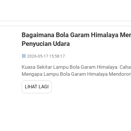
Bagaimana Bola Garam Himalaya Me
Penyucian Udara
2026-05-17 15:58:17
Kuasa Sekitar Lampu Bola Garam Himalaya. Caha
Mengapa Lampu Bola Garam Himalaya Mendorong
yang dipancarkan oleh bola garam Himalaya bera
LIHAT LAGI
Kelvin&...