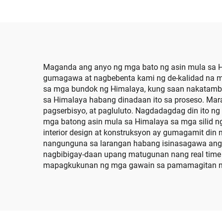
Candle Holders, Rock
Sa
Salt, Natural Himalaya
Labas
Salts Candle Lamps
sa Ha
Maganda ang anyo ng mga bato ng asin mula sa Him
gumagawa at nagbebenta kami ng de-kalidad na m
sa mga bundok ng Himalaya, kung saan nakatambak 
sa Himalaya habang dinadaan ito sa proseso. Mar
pagserbisyo, at pagluluto. Nagdadagdag din ito ng
mga batong asin mula sa Himalaya sa mga silid ng
interior design at konstruksyon ay gumagamit din 
nangunguna sa larangan habang isinasagawa ang
nagbibigay-daan upang matugunan nang real time
mapagkukunan ng mga gawain sa pamamagitan ng 