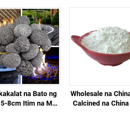
akalat na Bato ng
Wholesale na Chin
 5-8cm Itim na Mga
Calcined na China
ng Bulkang Pebbles
na Pulbos para 
one Sauna Stone
Ceramic Glazes n