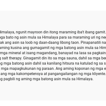
lamin ng Apoy sa
93% na Putihan 
 ng Fire Pit na Bato
Calcined para sa
rdin na Nagtatanim
Patong sa Pap
ng mga Bato
alaya, ngunit mayroon din itong maraming iba't ibang gamit. 
ga bato ng asin mula sa Himalaya para sa maraming uri ng ne
ang asin sa loob ng daan-daang libong taon. Pinapanatili nam
aming kusina ang gumagamit ng mga batong asin mula sa Himala
 mga mineral at isang magandang, banayad na lasa sa pagkain. 
 salt therapy. Ginagamit din ito sa mga sauna, dahil sa mga b
ng mga batong asin dahil sa kanilang hitsura na katulad ng s
 mga mapagkukunan ng paraan. Ang aming koponan ng mga ek
 ang mga kakompetensya at pangangailangan ng mga kliyente.
pagbili ng aming mga batong asin mula sa Himalaya.