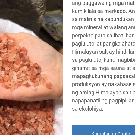
ang paggawa ng mga mataa
kumikilala sa merkado. An
sa malinis na kabundukan 
mga mineral at walang an
perpekto para sa iba't iba
pagluluto, at pangkalahat
Himalayan salt ay hindi 
sa pagluluto, kundi nagbi
ginamit sa mga sauna at 
mapagkukunang pagsasaka 
produksyon ay nakabase 
ng aming Himalayan salt b
napapanatiling pagpipili
sa ekolohiya.
Kumuha ng Quote