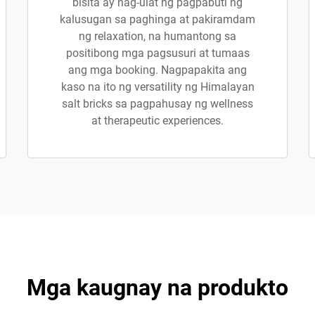
bisita ay nag-ulat ng pagpabuti ng
kalusugan sa paghinga at pakiramdam
ng relaxation, na humantong sa
positibong mga pagsusuri at tumaas
ang mga booking. Nagpapakita ang
kaso na ito ng versatility ng Himalayan
salt bricks sa pagpahusay ng wellness
at therapeutic experiences.
Mga kaugnay na produkto