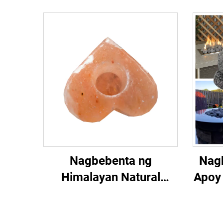
Nagbebenta ng
Nagk
Himalayan Natural
Apoy
Crystal Candle Holder,
Bato 
Mataas na Kalidad na
St