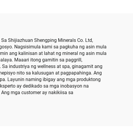
at
 Mga
el
Sa Shijiazhuan Shengping Minerals Co. Ltd,
gosyo. Nagsisimula kami sa pagkuha ng asin mula
in ang kalinisan at lahat ng mineral ng asin mula
ya. Maaari itong gamitin sa paggrill,
Sa industriya ng wellness at spa, ginagamit ang
enepisyo nito sa kalusugan at pagpapahinga. Ang
a spa. Layunin naming ibigay ang mga produktong
sperto ay dedikado sa mga inobasyon na
 Ang mga customer ay nakikiisa sa