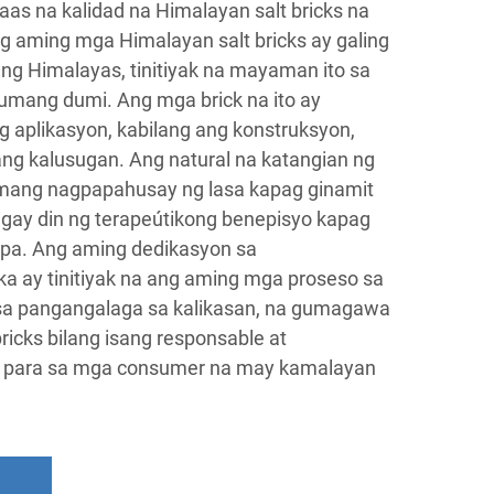
s na kalidad na Himalayan salt bricks na
g aming mga Himalayan salt bricks ay galing
ng Himalayas, tinitiyak na mayaman ito sa
umang dumi. Ang mga brick na ito ay
ng aplikasyon, kabilang ang konstruksyon,
ang kalusugan. Ang natural na katangian ng
lamang nagpapahusay ng lasa kapag ginamit
bigay din ng terapeútikong benepisyo kapag
spa. Ang aming dedikasyon sa
ay tinitiyak na ang aming mga proseso sa
sa pangangalaga sa kalikasan, na gumagawa
ricks bilang isang responsable at
an para sa mga consumer na may kamalayan