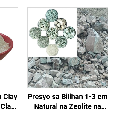
a Clay
Presyo sa Bilihan 1-3 cm
 Clay
Natural na Zeolite na
sa
Granules para sa
a May
Paglilinis ng Tubig