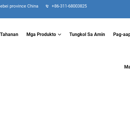
hebei province China
+86-311-68003825
Tahanan
Mga Produkto
Tungkol Sa Amin
Pag-aap
Ma