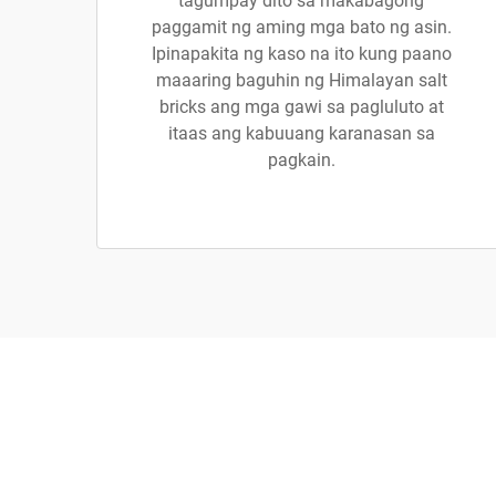
tagumpay dito sa makabagong
paggamit ng aming mga bato ng asin.
Ipinapakita ng kaso na ito kung paano
maaaring baguhin ng Himalayan salt
bricks ang mga gawi sa pagluluto at
itaas ang kabuuang karanasan sa
pagkain.