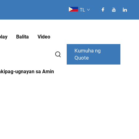
TL
lay
Balita
Video
Kumuha ng
Quote
kipag-ugnayan sa Amin