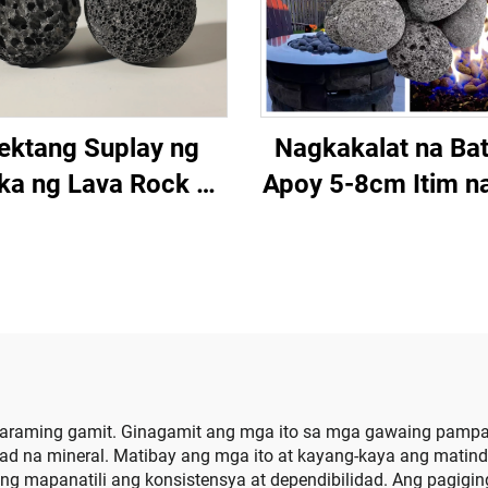
ektang Suplay ng
Nagkakalat na Ba
ka ng Lava Rock Oil
Apoy 5-8cm Itim n
fuser na Bato May
Bato ng Bulkang P
nis na Ibabaw at
Stone Sauna St
ibigay ng Sariwang
Salamin ng Apoy
gin na May Kulay
Labas ng Fire Pit n
Itim/Pula
sa Hardin na Nagt
ng mga Bato
maraming gamit. Ginagamit ang mga ito sa mga gawaing pampa
idad na mineral. Matibay ang mga ito at kayang-kaya ang mati
ang mapanatili ang konsistensya at dependibilidad. Ang pagi