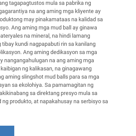
ang tagapagtustos mula sa pabrika ng
agagarantiya na ang aming mga kliyente ay
oduktong may pinakamataas na kalidad sa
yo. Ang aming mga mud ball ay ginawa
ateryales na mineral, na hindi lamang
tibay kundi nagpapabuti rin sa kanilang
aplikasyon. Ang aming dedikasyon sa mga
y nangangahulugan na ang aming mga
 kaibigan ng kalikasan, na ginagawang
ng aming slingshot mud balls para sa mga
yan sa ekolohiya. Sa pamamagitan ng
makikinabang sa direktang presyo mula sa
d ng produkto, at napakahusay na serbisyo sa