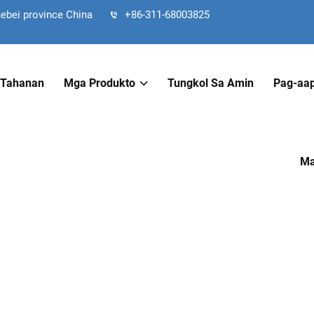
hebei province China
+86-311-68003825
Tahanan
Mga Produkto
Tungkol Sa Amin
Pag-aap
Ma