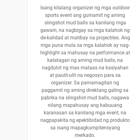
Isang kilalang organizer ng mga outdoor
sports event ang gumamit ng aming
slingshot mud balls sa kanilang mga
gawain, na nagbigay sa mga kalahok ng
de-kalidad at matibay na projectiles. Ang
mga puna mula sa mga kalahok ay nag-
highlight sa mahusay na performance at
katatagan ng aming mud balls, na
nagdulot ng mas mataas na kasiyahan
at paulit-ulit na negosyo para sa
organizer. Sa pamamagitan ng
paggamit ng aming direktang galing sa
pabrika na slingshot mud balls, nagawa
nilang mapahusay ang kabuuang
karanasan sa kanilang mga event, na
nagpapakita ng epektibidad ng produkto
sa isang mapagkumpitensyang
merkado.