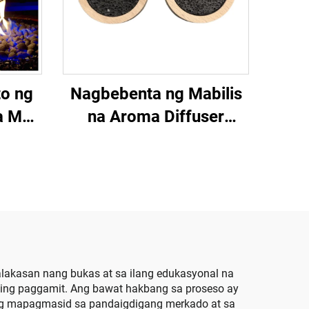
to ng
Nagbebenta ng Mabilis
a Mga
na Aroma Diffuser
ebbles
Natural na Bato mula sa
one
Bulkan na Bato Maaaring
 sa
Custom na Hugis na
a Bato
Bato sa Paraang
atanim
Kuwadrado Bato na
Pabilog na Bato para sa
Cake
lakasan nang bukas at sa ilang edukasyonal na
nding paggamit. Ang bawat hakbang sa proseso ay
ging mapagmasid sa pandaigdigang merkado at sa