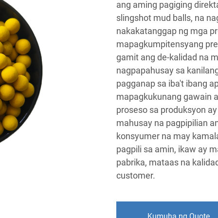
ang aming pagiging direkt
slingshot mud balls, na n
nakakatanggap ng mga pr
mapagkumpitensyang pres
gamit ang de-kalidad na m
nagpapahusay sa kanilang 
pagganap sa iba't ibang 
mapagkukunang gawain a
proseso sa produksyon ay
mahusay na pagpipilian a
konsyumer na may kamala
pagpili sa amin, ikaw ay 
pabrika, mataas na kalida
customer.
Kumuha ng Quote