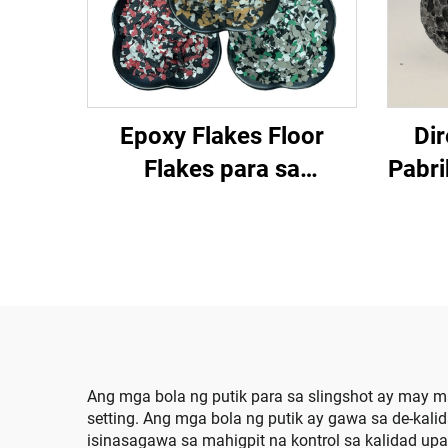
Epoxy Flakes Floor
Dir
Flakes para sa
Pabri
Palamuting sahig at Mga
Dif
Sining na Sheet ng
Ki
Polimer
Nagb
Han
Ang mga bola ng putik para sa slingshot ay may 
setting. Ang mga bola ng putik ay gawa sa de-kal
isinasagawa sa mahigpit na kontrol sa kalidad up