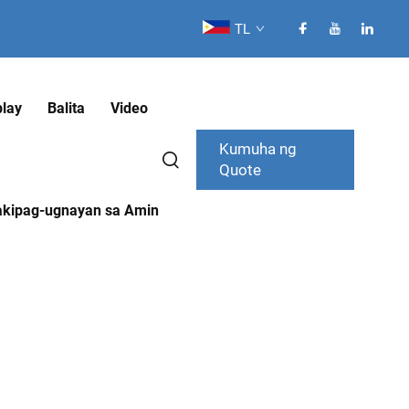
TL
lay
Balita
Video
Kumuha ng
Quote
kipag-ugnayan sa Amin