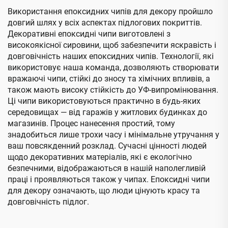
Використання епоксидних чипів для декору пройшло
довгий шлях у всіх аспектах підлогових покриттів.
Декоративні епоксидні чипи виготовлені з
високоякісної сировини, щоб забезпечити яскравість і
довговічність наших епоксидних чипів. Технології, які
використовує наша команда, дозволяють створювати
вражаючі чипи, стійкі до зносу та хімічних впливів, а
також мають високу стійкість до УФ-випромінювання.
Ці чипи використовуються практично в будь-яких
середовищах — від гаражів у житлових будинках до
магазинів. Процес нанесення простий, тому
знадобиться лише трохи часу і мінімальне утручання у
ваш повсякденний розклад. Сучасні цінності людей
щодо декоративних матеріалів, які є екологічно
безпечними, відображаються в нашій наполегливій
праці і проявляються також у чипах. Епоксидні чипи
для декору означають, що люди цінують красу та
довговічність підлог.