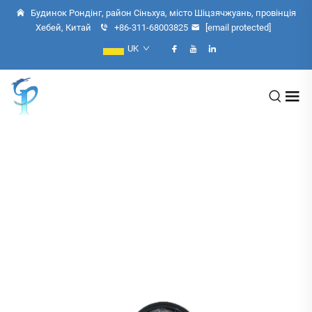
Будинок Рондінг, район Сіньхуа, місто Шіцзячжуань, провінція
Хебей, Китай
+86-311-68003825
[email protected]
UK