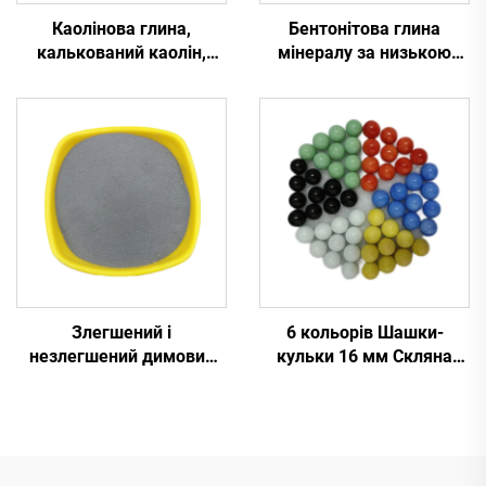
Каолінова глина,
Бентонітова глина
калькований каолін,
мінералу за низькою
порошок каоліну для
ціною
керамічних глазурей 93%
білизни, просіяний,
калькований для
паперових покриттів
Злегшений і
6 кольорів Шашки-
незлегшений димовий
кульки 16 мм Скляна
кремнезем для цементу
кулька