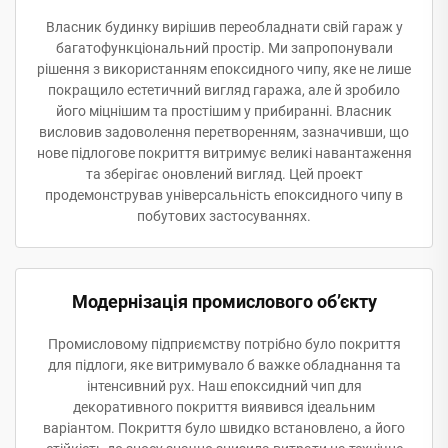
Власник будинку вирішив переобладнати свій гараж у
багатофункціональний простір. Ми запропонували
рішення з використанням епоксидного чипу, яке не лише
покращило естетичний вигляд гаража, але й зробило
його міцнішим та простішим у прибиранні. Власник
висловив задоволення перетворенням, зазначивши, що
нове підлогове покриття витримує великі навантаження
та зберігає оновлений вигляд. Цей проект
продемонстрував універсальність епоксидного чипу в
побутових застосуваннях.
Модернізація промислового об’єкту
Промисловому підприємству потрібно було покриття
для підлоги, яке витримувало б важке обладнання та
інтенсивний рух. Наш епоксидний чип для
декоративного покриття виявився ідеальним
варіантом. Покриття було швидко встановлено, а його