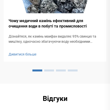
Чому медичний камінь ефективний для
очищення води в побуті та промисловості
Дізнайтеся, як камінь маифан видаляє 95% свинцю та
миш'яку, одночасно збагачуючи воду необхідними
мінералами. Екологічно чисте та стале рішення для
побутових і промислових систем водопостачання.
Дивитися більше
Дізнатися більше.
Відгуки