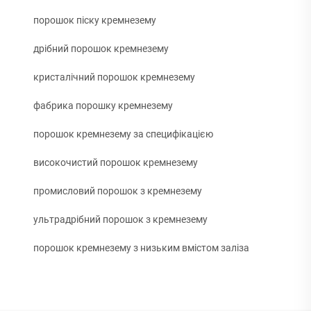
порошок піску кремнезему
дрібний порошок кремнезему
кристалічний порошок кремнезему
фабрика порошку кремнезему
порошок кремнезему за специфікацією
високочистий порошок кремнезему
промисловий порошок з кремнезему
ультрадрібний порошок з кремнезему
порошок кремнезему з низьким вмістом заліза