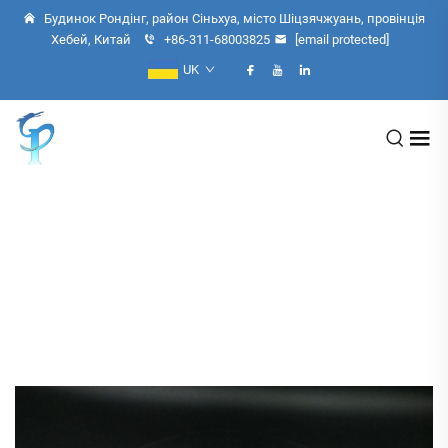
Будинок Рондінг, район Сіньхуа, місто Шіцзячжуань, провінція
Хебей, Китай
+86-311-68003825
[email protected]
UK