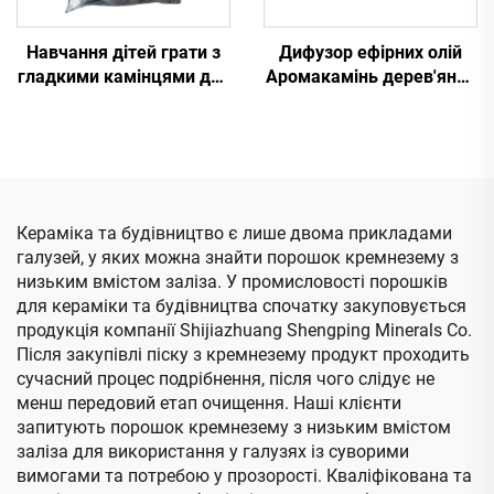
Навчання дітей грати з
Дифузор ефірних олій
гладкими камінцями для
Аромакамінь дерев'яний
творчого мистецтва та
поднос чорний лавовий
ремесел шляхом
камінь аромадифузор з
розмальовування
логотипом на
камінців
замовлення
Кераміка та будівництво є лише двома прикладами
галузей, у яких можна знайти порошок кремнезему з
низьким вмістом заліза. У промисловості порошків
для кераміки та будівництва спочатку закуповується
продукція компанії Shijiazhuang Shengping Minerals Co.
Після закупівлі піску з кремнезему продукт проходить
сучасний процес подрібнення, після чого слідує не
менш передовий етап очищення. Наші клієнти
запитують порошок кремнезему з низьким вмістом
заліза для використання у галузях із суворими
вимогами та потребою у прозорості. Кваліфікована та