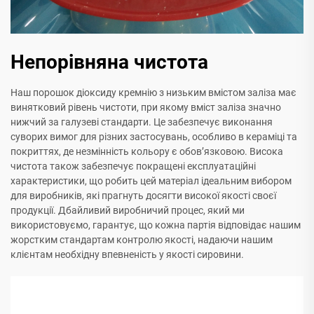
Непорівняна чистота
Наш порошок діоксиду кремнію з низьким вмістом заліза має
винятковий рівень чистоти, при якому вміст заліза значно
нижчий за галузеві стандарти. Це забезпечує виконання
суворих вимог для різних застосувань, особливо в кераміці та
покриттях, де незмінність кольору є обов’язковою. Висока
чистота також забезпечує покращені експлуатаційні
характеристики, що робить цей матеріал ідеальним вибором
для виробників, які прагнуть досягти високої якості своєї
продукції. Дбайливий виробничий процес, який ми
використовуємо, гарантує, що кожна партія відповідає нашим
жорстким стандартам контролю якості, надаючи нашим
клієнтам необхідну впевненість у якості сировини.