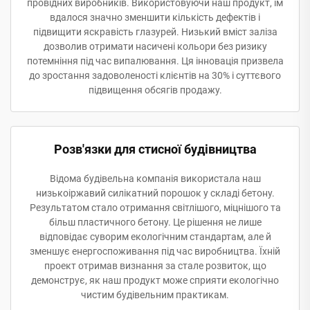
провідних виробників. Використовуючи наш продукт, їм
вдалося значно зменшити кількість дефектів і
підвищити яскравість глазурей. Низький вміст заліза
дозволив отримати насичені кольори без ризику
потемніння під час випалювання. Ця інновація призвела
до зростання задоволеності клієнтів на 30% і суттєвого
підвищення обсягів продажу.
Розв'язки для стисної будівництва
Відома будівельна компанія використала наш
низькоіржавий силікатний порошок у складі бетону.
Результатом стало отримання світлішого, міцнішого та
більш пластичного бетону. Це рішення не лише
відповідає суворим екологічним стандартам, але й
зменшує енергоспоживання під час виробництва. Їхній
проект отримав визнання за стале розвиток, що
демонструє, як наш продукт може сприяти екологічно
чистим будівельним практикам.