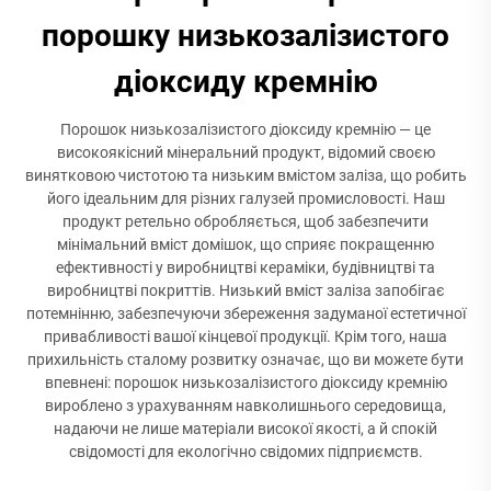
порошку низькозалізистого
діоксиду кремнію
Порошок низькозалізистого діоксиду кремнію — це
високоякісний мінеральний продукт, відомий своєю
винятковою чистотою та низьким вмістом заліза, що робить
його ідеальним для різних галузей промисловості. Наш
продукт ретельно обробляється, щоб забезпечити
мінімальний вміст домішок, що сприяє покращенню
ефективності у виробництві кераміки, будівництві та
виробництві покриттів. Низький вміст заліза запобігає
потемнінню, забезпечуючи збереження задуманої естетичної
привабливості вашої кінцевої продукції. Крім того, наша
прихильність сталому розвитку означає, що ви можете бути
впевнені: порошок низькозалізистого діоксиду кремнію
вироблено з урахуванням навколишнього середовища,
надаючи не лише матеріали високої якості, а й спокій
свідомості для екологічно свідомих підприємств.