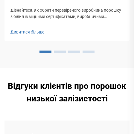
Дізнайтеся, як обрати перевіреного виробника порошку
з білил із міцними сертифікатами, виробничими
потужностями та контролем якості для довгострокового
успіху. Отримайте повний контрольний список.
Дивитися більше
Відгуки клієнтів про порошок
низької залізистості