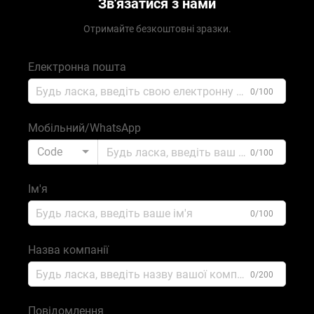
Зв'язатися з нами
Отримайте безкоштовні зразки.
Електронна пошта
0/100
Мобільний/WhatsApp
Code
0/100
Ім'я
0/100
Назва компанії
0/200
Повідомлення