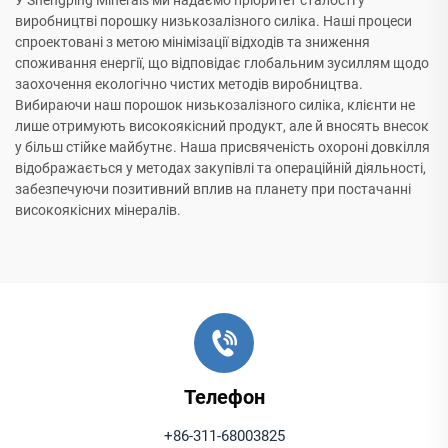
У Shengping Minerals ми надаємо пріоритет сталості у
виробництві порошку низькозалізного силіка. Наші процеси
спроектовані з метою мінімізації відходів та зниження
споживання енергії, що відповідає глобальним зусиллям щодо
заохочення екологічно чистих методів виробництва.
Вибираючи наш порошок низькозалізного силіка, клієнти не
лише отримують високоякісний продукт, але й вносять внесок
у більш стійке майбутнє. Наша присвяченість охороні довкілля
відображається у методах закупівлі та операційній діяльності,
забезпечуючи позитивний вплив на планету при постачанні
високоякісних мінералів.
Телефон
+86-311-68003825