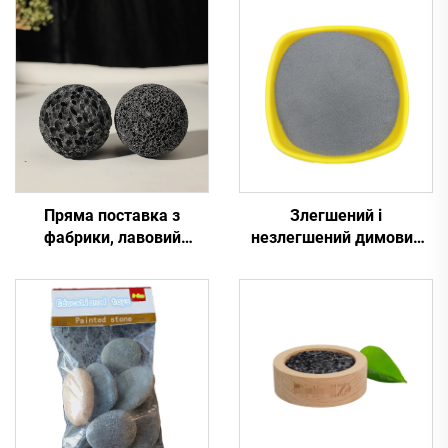
Пряма поставка з
Злегшений і
фабрики, лавовий
незлегшений димовий
камінь, олійний дифузор,
кремнезем для цементу
камінь з полірованою
поверхнею, свіже
повітря, чорний/
червоний колір