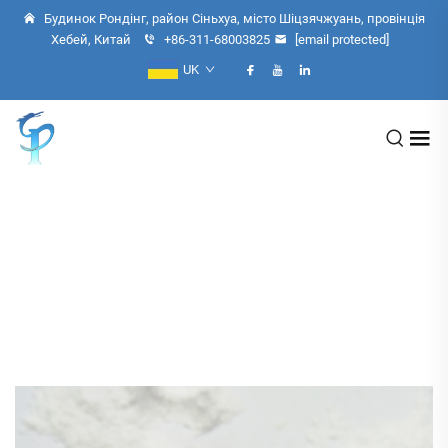
Будинок Рондінг, район Сіньхуа, місто Шіцзячжуань, провінція
Хебей, Китай
+86-311-68003825
[email protected]
UK