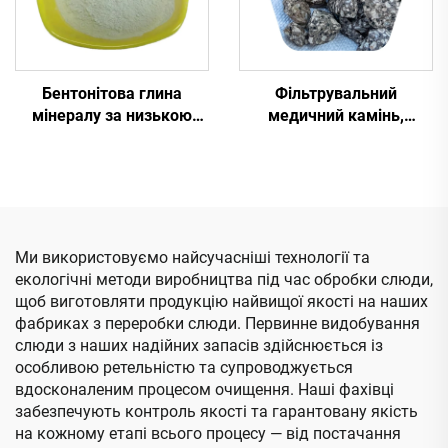
Бентонітова глина
Фільтрувальний
мінералу за низькою
медичний камінь,
ціною
частинки маїфан,
оброблений медичний
камінь для каміну
Ми використовуємо найсучасніші технології та
екологічні методи виробництва під час обробки слюди,
щоб виготовляти продукцію найвищої якості на наших
фабриках з переробки слюди. Первинне видобування
слюди з наших надійних запасів здійснюється із
особливою ретельністю та супроводжується
вдосконаленим процесом очищення. Наші фахівці
забезпечують контроль якості та гарантовану якість
на кожному етапі всього процесу — від постачання