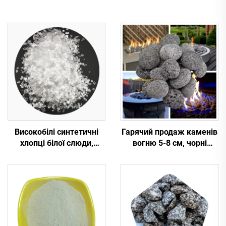
Високобілі синтетичні
Гарячий продаж каменів
хлопці білої слюди,
вогню 5-8 см, чорні
прозорі хлопці білої
лавові камені, галька,
слюди для ізоляції,
камені для сауни,
оздоблення, пластикових
вогняне скло, камені для
будівельних матеріалів
вогнища на вулиці,
садового ландшафтного
дизайну