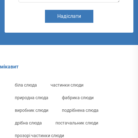
Надіслати
мікавит
біла слюда
частинки слюди
природна слюда
фабрика слюди
виробник слюди
подрібнена слюда
дрібна слюда
постачальник слюди
прозорі частинки слюди