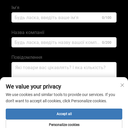
Ім'я
0/100
Назва компанії
0/200
Повідомлення
0/1000
We value your privacy
We use cookies and similar tools to provide our services. If you
don't want to accept all cookies, click Personalize cookies.
Надіслати
Accept all
Усі права захищено © 2025 компанією Шіцзячжуань
Personalize cookies