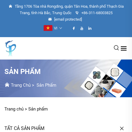
Tầng 1706 Tòa nhà Rongding, quận Tân Hoa, thành phố Thạch Gia
Trang, tỉnh Hà Bắc, Trung Quốc
+86-311-68003825
[email protected]
VI
SẢN PHẨM
Trang Chủ
>
Sản Phẩm
Trang chủ >
Sản phẩm
TẤT CẢ SẢN PHẨM