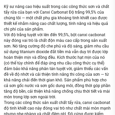
Kỹ sư nâng cao hiệu suất trong các công thức sơn và chất
tẩy rửa của bạn với Canxi Carbonat Độ trắng 99,5% của
chúng tôi — một chất phụ gia khoáng tinh khiết cao được
thiết kế nhằm nâng cao chất lượng, tính năng và hiệu quả
chi phí của sản phẩm.
Với độ trắng tuyệt vời lên đến 99,5%, bột canxi cacbonat
này đóng vai trò là chất độn màu cao cấp trong sản xuất
sơn. Nó tăng cường độ che phủ và độ sáng, giảm nhu cầu
sử dụng titanium dioxide đắt tiền mà vẫn duy trì được lớp
hoàn thiện mịn và đồng đều. Kích thước hạt mịn của nó
(có thể tùy chỉnh để đáp ứng nhu cầu công thức cụ thể)
đảm bảo khả năng phân tán tuyệt vời, giảm thiểu các vấn
đề về độ nhớt và cải thiện tính năng thi công của sơn — từ
khả năng chải đến thời gian khô. Sản phẩm phù hợp cho
cả sơn gốc nước và sơn gốc dung môi, đồng thời góp phần
tăng độ bền, cải thiện khả năng chống chịu thời tiết và mài
mòn trong lớp sơn ngoài trời.
Trong các công thức sản xuất chất tẩy rửa, canxi cacbonat
độ tinh khiết cao này đóng vai trò như chất mài mòn mạnh
nhưng nhẹ nhàng và chất đệm pH. Độ cứng được kiểm