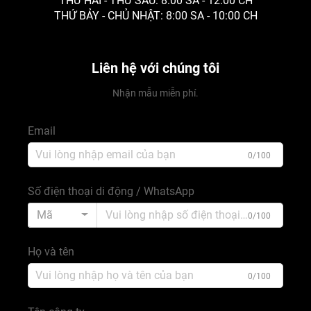
THỨ HAI - THỨ SÁU: 8:00 SA - 12:00 CH
THỨ BẢY - CHỦ NHẬT: 8:00 SA - 10:00 CH
Liên hệ với chúng tôi
Nhận mẫu miễn phí.
Email
0/100
Số điện thoại di động / WhatsApp
Mã
0/100
Họ và tên
0/100