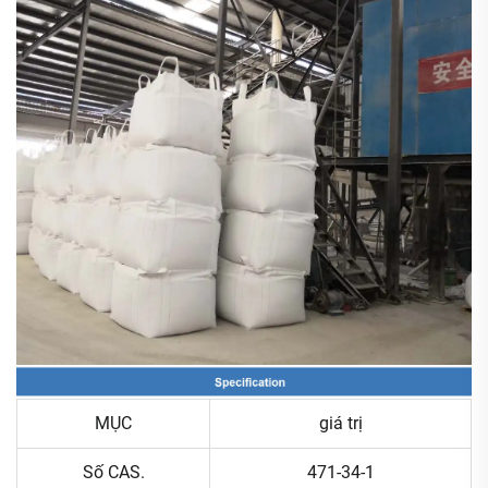
MỤC
giá trị
Số CAS.
471-34-1