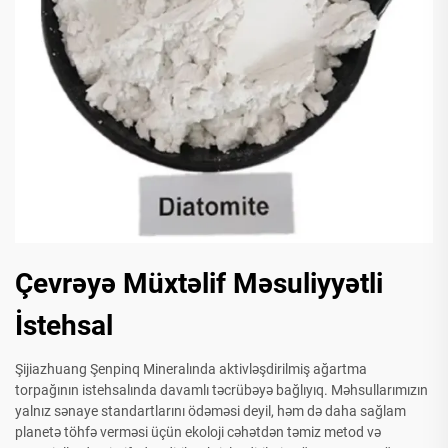
Çevrəyə Müxtəlif Məsuliyyətli
İstehsal
Şijiazhuang Şenpinq Mineralında aktivləşdirilmiş ağartma
torpağının istehsalında davamlı təcrübəyə bağlıyıq. Məhsullarımızın
yalnız sənaye standartlarını ödəməsi deyil, həm də daha sağlam
planetə töhfə verməsi üçün ekoloji cəhətdən təmiz metod və