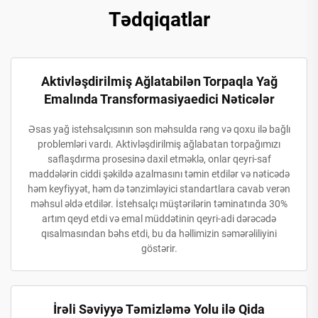
Tədqiqatlar
Aktivləşdirilmiş Ağlatabilən Torpaqla Yağ
Emalında Transformasiyaedici Nəticələr
Əsas yağ istehsalçısının son məhsulda rəng və qoxu ilə bağlı
problemləri vardı. Aktivləşdirilmiş ağlabatan torpağımızı
saflaşdırma prosesinə daxil etməklə, onlar qeyri-saf
maddələrin ciddi şəkildə azalmasını təmin etdilər və nəticədə
həm keyfiyyət, həm də tənzimləyici standartlara cavab verən
məhsul əldə etdilər. İstehsalçı müştərilərin təminatında 30%
artım qeyd etdi və emal müddətinin qeyri-adi dərəcədə
qısalmasından bəhs etdi, bu da həllimizin səmərəliliyini
göstərir.
İrəli Səviyyə Təmizləmə Yolu ilə Qida