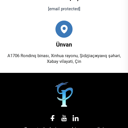
[email protected]
Ünvan
A1706 Rondinq binası, Xinhua rayonu, Şidzjiaçжуанq şəhəri,
Xəbəy vilayəti, Çin