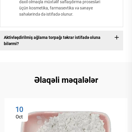
daxil olmaqla müxtəlif saflaşdırma prosesləri
üçün kosmetika, farmasevtika və sənaye
sahələrində də istifadə olunur.
Aktivləşdirilmiş ağlama torpağı təkrar istifadə oluna
bilərmi?
Əlaqəli məqalələr
10
Oct