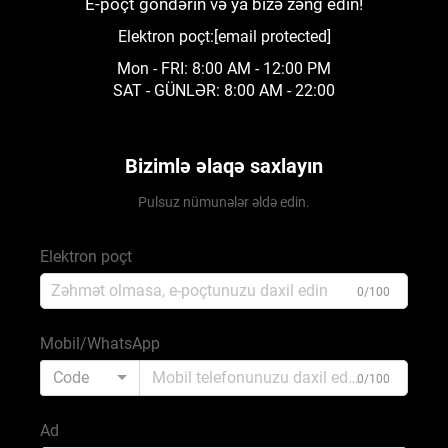
E-poçt göndərin və ya bizə zəng edin!
Elektron poçt:
[email protected]
Mon - FRI: 8:00 AM - 12:00 PM
SAT - GÜNLƏR: 8:00 AM - 22:00
Bizimlə əlaqə saxlayın
Pulsuz nümunələr əldə edin.
Elektron poçt
0/100
Mobil/WhatsApp
Code
0/100
Ad