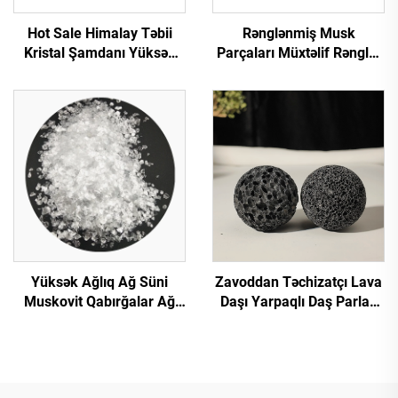
Hot Sale Himalay Təbii
Rənglənmiş Musk
Kristal Şamdanı Yüksək
Parçaları Müxtəlif Rənglər
Keyfiyyətli Şamdanları
Binaların Divar Bəzək Üçün
Qaya Duzu Təbii Himalay
Musk
Duzları Şamdanı Lampa
Yüksək Ağlıq Ağ Süni
Zavoddan Təchizatçı Lava
Muskovit Qabırğalar Ağ
Daşı Yarpaqlı Daş Parlaq
Muskovit Şəffaf Muskovit
Səthi Tərəvəzli Hava
Qabırğalar İzolyasiya
Qara/Qırmızı Rəng
Bəzək Plastik İnşaat üçün