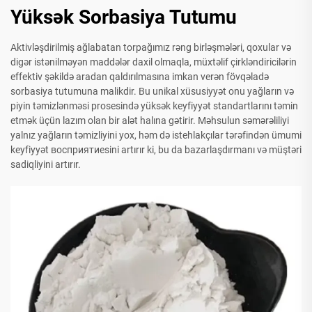
Yüksək Sorbasiya Tutumu
Aktivləşdirilmiş ağlabatan torpağımız rəng birləşmələri, qoxular və
digər istənilməyən maddələr daxil olmaqla, müxtəlif çirkləndiricilərin
effektiv şəkildə aradan qaldırılmasına imkan verən fövqəladə
sorbasiya tutumuna malikdir. Bu unikal xüsusiyyət onu yağların və
piyin təmizlənməsi prosesində yüksək keyfiyyət standartlarını təmin
etmək üçün lazım olan bir alət halına gətirir. Məhsulun səmərəliliyi
yalnız yağların təmizliyini yox, həm də istehlakçılar tərəfindən ümumi
keyfiyyət восприятиеsini artırır ki, bu da bazarlaşdırmanı və müştəri
sadiqliyini artırır.