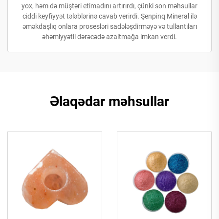
yox, həm də müştəri etimadını artırırdı, çünki son məhsullar
ciddi keyfiyyət tələblərinə cavab verirdi. Şenpinq Mineral ilə
əməkdaşlıq onlara prosesləri sadələşdirməyə və tullantıları
əhəmiyyətli dərəcədə azaltmağa imkan verdi.
Əlaqədar məhsullar