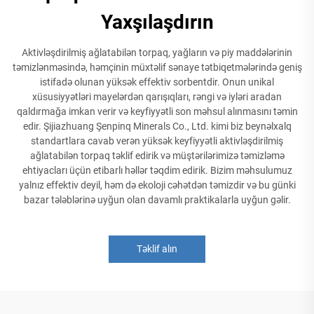
Yaxşılaşdırın
Aktivləşdirilmiş ağlatabilən torpaq, yağların və piy maddələrinin
təmizlənməsində, həmçinin müxtəlif sənaye tətbiqetmələrində geniş
istifadə olunan yüksək effektiv sorbentdir. Onun unikal
xüsusiyyətləri mayelərdən qarışıqları, rəngi və iyləri aradan
qaldırmağa imkan verir və keyfiyyətli son məhsul alınmasını təmin
edir. Şijiazhuang Şenpinq Minerals Co., Ltd. kimi biz beynəlxalq
standartlara cavab verən yüksək keyfiyyətli aktivləşdirilmiş
ağlatabilən torpaq təklif edirik və müştərilərimizə təmizləmə
ehtiyacları üçün etibarlı həllər təqdim edirik. Bizim məhsulumuz
yalnız effektiv deyil, həm də ekoloji cəhətdən təmizdir və bu günki
bazar tələblərinə uyğun olan davamlı praktikalarla uyğun gəlir.
Təklif alın