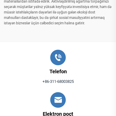
materiallardan istifadə edirik. Aktivləşdirilmiş ağartma torpağımızı
seçərək müştərilər yalnız yüksək keyfiyyətə investisiya etmir, həm də
müasir istehlakçıların dəyərləri ilə uyğun gələn ekoloji dost
məhsulları dəstəkləyir, bu da şirkət sosial məsuliyyətini artırmaq
istəyən bizneslər üçün cəlbedici seçim halına gətirir.
Telefon
+86-311-68003825
Elektron poçt