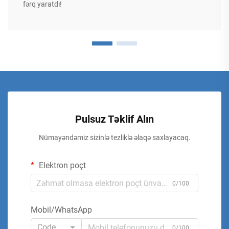
fərq yaratdı!
Pulsuz Təklif Alın
Nümayəndəmiz sizinlə tezliklə əlaqə saxlayacaq.
Elektron poçt
0/100
Mobil/WhatsApp
Code
0/100