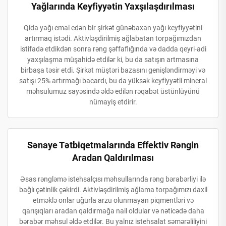
Yağlarında Keyfiyyətin Yaxşılaşdırılması
Qida yağı emal edən bir şirkət günəbaxan yağı keyfiyyətini
artırmaq istədi. Aktivləşdirilmiş ağlabatan torpağımızdan
istifadə etdikdən sonra rəng şəffaflığında və dadda qeyri-adi
yaxşılaşma müşahidə etdilər ki, bu da satışın artmasına
birbaşa təsir etdi. Şirkət müştəri bazasını genişləndirməyi və
satışı 25% artırmağı bacardı, bu da yüksək keyfiyyətli mineral
məhsulumuz sayəsində əldə edilən rəqabət üstünlüyünü
nümayiş etdirir.
Sənaye Tətbiqetmalarında Effektiv Rəngin
Aradan Qaldırılması
Əsas rəngləmə istehsalçısı məhsullarında rəng bərabərliyi ilə
bağlı çətinlik çəkirdi. Aktivləşdirilmiş ağlama torpağımızı daxil
etməklə onlar uğurla arzu olunmayan piqmentləri və
qarışıqları aradan qaldırmağa nail oldular və nəticədə daha
bərabər məhsul əldə etdilər. Bu yalnız istehsalat səmərəliliyini