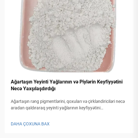
Ağartaşın Yeyinti Yağlarının və Piylərin Keyfiyyətini
Necə Yaxşılaşdırdığı
Ağartaşın rəng pigmentlərini, qoxuları və çirkləndiriciləri necə
aradan qaldıraraq yeyinti yağlarının keyfiyyətini
yaxşılaşdırdığını kəşf edin. Təmizləmə elminin arxasındakı
prinsipləri və əsas tətbiq amillərini öyrənin. Daha çox oxuyun.
DAHA ÇOXUNA BAX