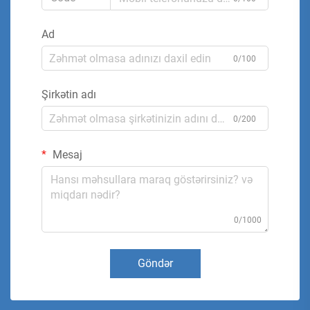
Ad
0/100
Şirkətin adı
0/200
Mesaj
0/1000
Göndər