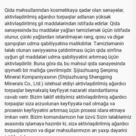
Qida məhsullarından kosmetikaya qədər olan sənayelər,
aktivləşdirilmiş ağardıcı torpaqlar adlanan yüksək
aktivləşdirilmiş gil maddələrindən istifadə edirlər. Qida
sənayesində bu maddələr yağları təmizləmək üçün istifadə
olunur, çünki yağlardan istənilməyən rəng, qoxu və digər
qarışıqları udma qabiliyyətinə malikdirlər. Təmizləmənin
tələb olunan səviyyəsinə çatdırılması üçün qida sinfinə
uyğun gil maddələri udma qabiliyyətini artırmaq üçün
aktivləşdirilir. Buna görə də, bu məhsul qida sənayesində
qiymətli bir mallığa çevrilmişdir. Şijiazhuang Şenpinq
Mineral Kompaniyasının (Shijiazhuang Shengping
Minerals Co., Ltd.) istehsal etdiyi aktivləşdirilmiş ağardıcı
torpaqlar beynəlxalq keyfiyyət nəzarəti standartlarına
cavab verir. Bizim təklif etdiyimiz aktivləşdirilmiş ağardıcı
torpaqlar sizə arzuolunan keyfiyyətə nail olmağa və
prosesin keyfiyyətini artırmaq üçün prosesi idarə etməyə
imkan verir. Bizim komandamızın hər üzvü Sizin tələbləriniz
əsasında işləməyə hazırdır ki, sizə aktivləşdirilmiş ağardıcı
torpaqlarımızın və digər məhsullarımızın ən yaxşı dəyərini