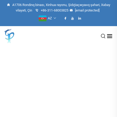
A1706 Rondinq binası, Xinhua rayonu, Şidzjiaçжуанq şəhəri, Xəbəy
vilayəti, Çin
+86-311-68003825
[email protected]
AZ