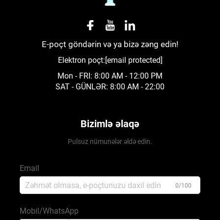
E-poçt göndərin və ya bizə zəng edin!
Elektron poçt:
[email protected]
Mon - FRI: 8:00 AM - 12:00 PM
SAT - GÜNLƏR: 8:00 AM - 22:00
Bizimlə əlaqə
Pulsuz nümunələr əldə edin.
Email
0/100
Mobil/WhatsApp