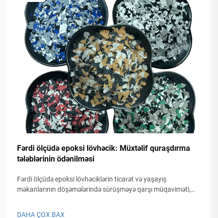
Fərdi ölçüdə epoksi lövhəcik: Müxtəlif quraşdırma
tələblərinin ödənilməsi
Fərdi ölçüdə epoksi lövhəciklərin ticarət və yaşayış
məkanlarının döşəmələrində sürüşməyə qarşı müqaviməti,
möhkəmliyi və estetik görünüşü necə artırdığını kəşf edin.
Lövhəcik ölçüsünü hərəkət intensivliyinə, mühitə və brendə
DAHA ÇOX BAX