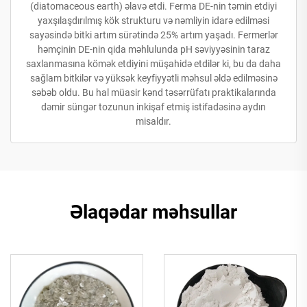
(diatomaceous earth) əlavə etdi. Ferma DE-nin təmin etdiyi
yaxşılaşdırılmış kök strukturu və nəmliyin idarə edilməsi
sayəsində bitki artım sürətində 25% artım yaşadı. Fermerlər
həmçinin DE-nin qida məhlulunda pH səviyyəsinin taraz
saxlanmasına kömək etdiyini müşahidə etdilər ki, bu da daha
sağlam bitkilər və yüksək keyfiyyətli məhsul əldə edilməsinə
səbəb oldu. Bu hal müasir kənd təsərrüfatı praktikalarında
dəmir süngər tozunun inkişaf etmiş istifadəsinə aydın
misaldır.
Əlaqədar məhsullar