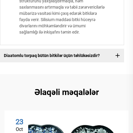
strukturunu yaxşılaşdırmaqla, nəm
saxlanmasını artırmaqla və təbii zərərvericilərlə
mübarizə vasitəsi kimi çıxış edərək bitkilərə
fayda verir. Silisium maddəsi bitki hüceyrə
divarlarını möhkəmləndirir və ümumi
sağlamlığı ilə inkişafını təmin edir.
Diaatomlu torpaq bütün bitkilər üçün təhlükəsizdir?
Əlaqəli məqalələr
23
Oct