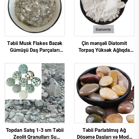
Təbii Musk Flakes Bəzək
Çin mənşəli Diatomit
Gümüşü Daş Parçaları
Torpaq Yüksək Ağlıqda
Muska Parçaları Epoxi
Diatomit Tozu
Döşəmə Üzərində Döşəmə
Rəngləmə/Neft Filtrasiyası
Örtükləri Üçün
Üçün
Topdan Satış 1-3 sm Təbii
Təbii Parlatılmış Ağ
Zeolit Qranulları Su
Döşəmə Daşları və Moda