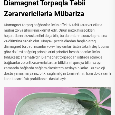
Diamagnet Torpaqla Təbii
Zərərvericilərlə Mübarizə
Diamagnet torpaq bağbanlar üçün effektiv təbii zərərvericilərlə
mübarizə vasitəsi kimi xidmət edir. Onun nazik hissəcikləri
həşəratların ekzoskeletini deşə bilir, bu da onların susuzlaşmasına
və ölümünə səbəb olur. Kimyəvi pestisidlərdən fərqli olaraq
diamagnet torpaq insanlar və ev heyvanları üçün toksik deyil, buna
görə də üzvi bağçılıq prinsiplərini prioritet hesab edənlər üçün
təhlükəsiz alternativdir. Diamagnet torpaqdan istifadə etməklə
bağbanlar zərərli zərərvericilərdən bitkilərini qoruya bilər və eyni
zamanda bağlarda sağlam ekosistem saxlaya bilərlər. Bu ekoloji
dostu yanaşma yalnız bitki sağlamlığını təmin etmir, həm də davamlı
kənd təsərrüfatı praktikasını dəstəkləyir.