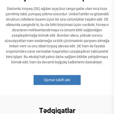
Diatomlu torpaq (DE) ağdan açıq boz rəngə qədər olan incə toza
çevrilmiş təbii, yumşaq çökmə süxurdur. Unikal tərkibi və gözenekli
strukturu bitkilərin baxımı üçün bir sıra üstünlüklər təqdim edir. DE
silisiumla zəngindir ki, bu da bitki böyüməsi üçün vacibdir, hüceyrə
divarlarını möhkəmləndirməyə və ümumi bitki sağlamlığını
yaxşılaşdırmağa kömək edir. Bundan əlavə, yüksək sorucu
xüsusiyyətləri nəm saxlamağa və kök çürüməsinin qarşısını almağa
imkan verir və onu ideal torpaq əlavəsi edir. DE həm də faydalı
orqanizmlərə zərər vermədən həşəratları uzaqlaşdıran təbii pestid
kimi işləyir. Bu ekoloji həll yalnız daha sağlam bitkilər yetişdirməyə
kömək edir, həm də davamlı bağçılıq tədbirlərini dəstəkləyir.
Qiymət təklifi alın
Tədqiqatlar