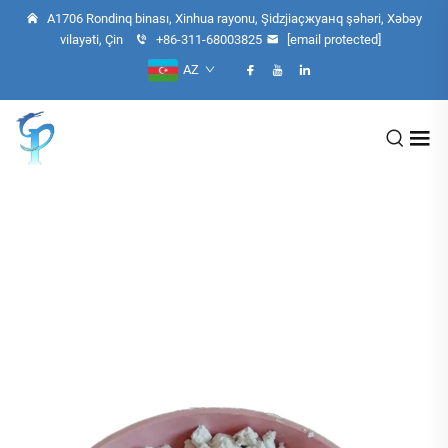
A1706 Rondinq binası, Xinhua rayonu, Şidzjiaçжуанq şəhəri, Xəbəy
vilayəti, Çin
+86-311-68003825
[email protected]
AZ