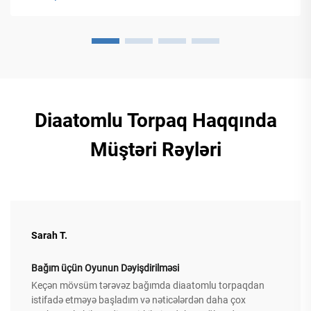
uyğunlaşdırın. Daha ətraflı məlumat əldə edin.
Diaatomlu Torpaq Haqqında
Müştəri Rəyləri
Sarah T.
Bağım üçün Oyunun Dəyişdirilməsi
Keçən mövsüm tərəvəz bağımda diaatomlu torpaqdan
istifadə etməyə başladım və nəticələrdən daha çox