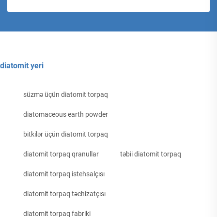
diatomit yeri
süzmə üçün diatomit torpaq
diatomaceous earth powder
bitkilər üçün diatomit torpaq
diatomit torpaq qranullar
təbii diatomit torpaq
diatomit torpaq istehsalçısı
diatomit torpaq təchizatçısı
diatomit torpaq fabriki