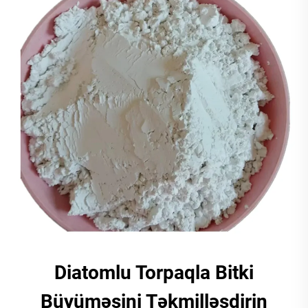
Diatomlu Torpaqla Bitki
Büyüməsini Təkmilləşdirin