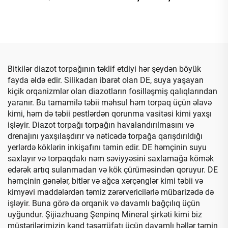
Təmizləmə Üçün
Yaxşı Bağ Çalaqları Bəzək
Üçün Premium Çalaqlar və
Daşlar
Bitkilər diazot torpağının təklif etdiyi hər şeydən böyük
fayda əldə edir. Silikadan ibarət olan DE, suya yaşayan
kiçik orqanizmlər olan diazotların fosilləşmiş qalıqlarından
yaranır. Bu tamamilə təbii məhsul həm torpaq üçün əlavə
kimi, həm də təbii pestlərdən qorunma vasitəsi kimi yaxşı
işləyir. Diazot torpağı torpağın havalandırılmasını və
drenajını yaxşılaşdırır və nəticədə torpağa qarışdırıldığı
yerlərdə köklərin inkişafını təmin edir. DE həmçinin suyu
saxlayır və torpaqdakı nəm səviyyəsini saxlamağa kömək
edərək artıq sulanmadan və kök çürüməsindən qoruyur. DE
həmçinin gənələr, bitlər və ağca xərçənglər kimi təbii və
kimyəvi maddələrdən təmiz zərərvericilərlə mübarizədə də
işləyir. Buna görə də orqanik və davamlı bağçılıq üçün
uyğundur. Şijiazhuang Şenpinq Mineral şirkəti kimi biz
müştərilərimizin kənd təsərrüfatı üçün davamlı həllər təmin