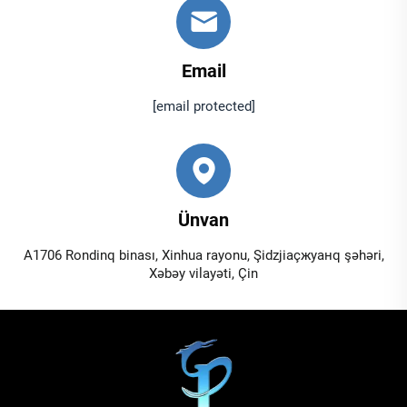
Email
[email protected]
Ünvan
A1706 Rondinq binası, Xinhua rayonu, Şidzjiaçжуанq şəhəri,
Xəbəy vilayəti, Çin