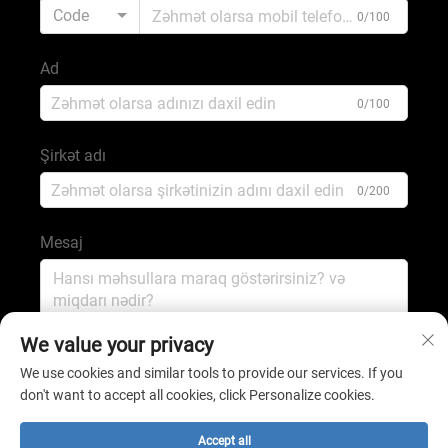
Code
0/100
Ad
0/100
Şirkət adı
0/200
Mesaj
0/1000
We value your privacy
We use cookies and similar tools to provide our services. If you
don't want to accept all cookies, click Personalize cookies.
GÖNDƏR
Accept all