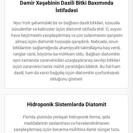
Dəmir Xəşəbinin Daxili Bitki Baxımında
İstifadəsi
Nyu-York şəhərindəki bir ev bağbanı daxili bitkiləri, xüsusilə
süxulentlər və kaktuslar üçün diatomit istifadə etdi. O, suyun
hava keçirməsini yaxşılaşdırmaq və çox sulanmasını qarşısını
almaq üçün diatomiti torpaqla qarışdırdı. Nəticədə, onun
bitkilərinin sağlamlığında əhəmiyyətli təkmilləşmə baş verdi,
rənglər canlı, böyümə isə möhkəm oldu. Bağban diatomitin
eyni zamanda zərərvericiləri uzaqlaşdıraraq sevdiyi bitkiləri
üçün zərərverici təmiz mühit yaratdığını bildirdi. Bu hal həm
daxili, həm də xarici bağçılıq üçün diatomitin çoxfunksiyalı
olduğunu göstərir.
Hidroponik Sistemlərdə Diatomit
Florida ştatında yerləşən hidroponik ferma, qida
maddələrinin saxlanması və havalandırılmasını
yaxşılaşdırmaq üçün becərmə mühitinə dəmir süngər tozu