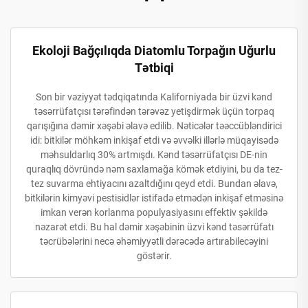
Ekoloji Bağçılıqda Diatomlu Torpağın Uğurlu
Tətbiqi
Son bir vəziyyət tədqiqatında Kaliforniyada bir üzvi kənd
təsərrüfatçısı tərəfindən tərəvəz yetişdirmək üçün torpaq
qarışığına dəmir xəşəbi əlavə edilib. Nəticələr təəccübləndirici
idi: bitkilər möhkəm inkişaf etdi və əvvəlki illərlə müqayisədə
məhsuldarlıq 30% artmışdı. Kənd təsərrüfatçısı DE-nin
quraqlıq dövründə nəm saxlamağa kömək etdiyini, bu da tez-
tez suvarma ehtiyacını azaltdığını qeyd etdi. Bundan əlavə,
bitkilərin kimyəvi pestisidlər istifadə etmədən inkişaf etməsinə
imkan verən korlanma populyasiyasını effektiv şəkildə
nəzarət etdi. Bu hal dəmir xəşəbinin üzvi kənd təsərrüfatı
təcrübələrini necə əhəmiyyətli dərəcədə artırabilecəyini
göstərir.