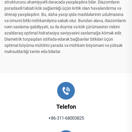
strukturunu əhəmiyyətli dərəcədə yaxşılaşdıra bilər. Diazomların
poradaxili təbiəti kök sağlamlığı üçün kritik olan havalandırma və
drenajı yaxşılaşdırır. Bu, daha yaxşı qida maddələrinin udulmasına
və ümumi bitki möhkəmliyinə səbəb olur. Bundan əlavə, diazomların
nəm saxlama qabiliyyəti, su ilə doyma və kök çürüməsinin riskini
azaldaraq optimal hidratasiya səviyyəsini saxlamağa kömək edir.
Diametrik torpaqdan istifadə edərək bağbanlar bitkiləri üçün
optimal böyümə mühitini yarada və möhkəm böyüməni və yüksək
məhsuldarlığı təmin edə bilərlər.
Telefon
+86-311-68003825