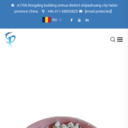
A1706 Rongding building xinhua district shijiazhuang city hebei
province China
+86-311-68003825
[email protected]
RO