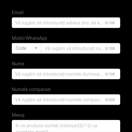
Email
0/100
Mobil/WhatsApp
Code
0/100
Nume
0/100
Numele companiei
0/200
Mesaj