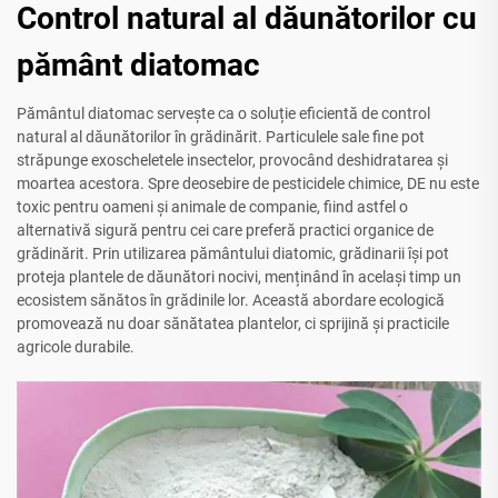
Control natural al dăunătorilor cu
pământ diatomac
Pământul diatomac servește ca o soluție eficientă de control
natural al dăunătorilor în grădinărit. Particulele sale fine pot
străpunge exoscheletele insectelor, provocând deshidratarea și
moartea acestora. Spre deosebire de pesticidele chimice, DE nu este
toxic pentru oameni și animale de companie, fiind astfel o
alternativă sigură pentru cei care preferă practici organice de
grădinărit. Prin utilizarea pământului diatomic, grădinarii își pot
proteja plantele de dăunători nocivi, menținând în același timp un
ecosistem sănătos în grădinile lor. Această abordare ecologică
promovează nu doar sănătatea plantelor, ci sprijină și practicile
agricole durabile.