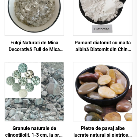
Fulgi Naturali de Mica
Pământ diatomit cu înaltă
Decorativă Fuli de Mica
albină Diatomit din China
Argintii pentru
pentru pictură filtrare ulei
Împodobirea podelelor,
Coatinguri, podea
Epoxidică
Granule naturale de
Pietre de pavaj albe
clinoptilolit, 1-3 cm, la preț
lucrate natural și pietricele