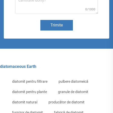
0/1000
Trimite
diatomaceous Earth
diatomit pentru filtrare
pulbere diatomeică
diatomit pentru plante
granule de diatomit
diatomit natural
producător de diatomit
furnizor de diatomit
fabrică de diatomit