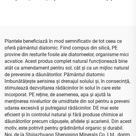
cu ridicata pentru
stiliste tip pavărie pentru
purificarea apei
amenajări moderne cu
pietre și pietricele
premium
Plantele beneficiază în mod semnificativ de tot ceea ce
oferă pământul diatomic. Fiind compus din silică, PE
provine din resturile fosile ale diatomeelor, organisme mici
acvatice. Acest produs complet natural funcționează bine
atât ca amendament pentru sol, cât și ca un mijloc natural
de prevenire a dăunătorilor. Pământul diatomic
îmbunătățește aerisirea și drenajul solului și, în consecință,
stimulează dezvoltarea rădăcinilor în solul în care este
incorporat. PE reține, de asemenea, apa și ajută la
menținerea nivelurilor de umiditate din sol pentru a preveni
udarea excesivă și putregaiul rădăcinilor. DE mai este
eficient și în controlul natural și fără produse chimice al
dăunătorilor precum căpușele, afidele și acarienii. Din acest
motiv, este potrivit pentru grădinăritul organic și durabil.
Noi, de la Shijiazhuang Shengping Minerals Co. Ltd., dorim