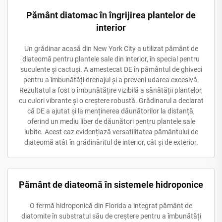
Pământ diatomac în îngrijirea plantelor de
interior
Un grădinar acasă din New York City a utilizat pământ de
diateomă pentru plantele sale din interior, în special pentru
suculente și cactuși. A amestecat DE în pământul de ghiveci
pentru a îmbunătăți drenajul și a preveni udarea excesivă.
Rezultatul a fost o îmbunătățire vizibilă a sănătății plantelor,
cu culori vibrante și o creștere robustă. Grădinarul a declarat
că DE a ajutat și la menținerea dăunătorilor la distanță,
oferind un mediu liber de dăunători pentru plantele sale
iubite. Acest caz evidențiază versatilitatea pământului de
diateomă atât în grădinăritul de interior, cât și de exterior.
Pământ de diateomă în sistemele hidroponice
O fermă hidroponică din Florida a integrat pământ de
diatomite în substratul său de creștere pentru a îmbunătăți