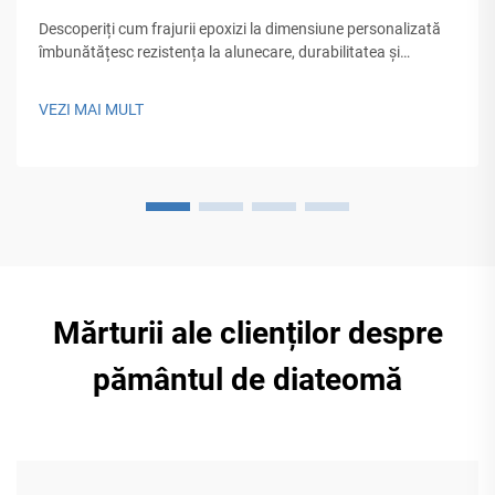
Descoperiți cum frajurii epoxizi la dimensiune personalizată
îmbunătățesc rezistența la alunecare, durabilitatea și
estetica podelelor comerciale și rezidențiale. Potriviți
dimensiunea frăgilor la trafic, mediu și marcă. Aflați mai
VEZI MAI MULT
multe.
Mărturii ale clienților despre
pământul de diateomă