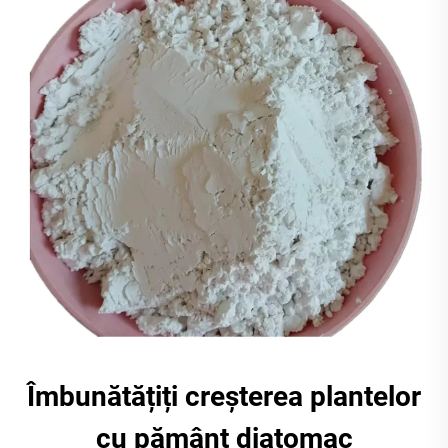
Îmbunătățiți creșterea plantelor
cu pământ diatomac