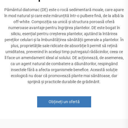
Pământul diatomac (DE) este o rocă sedimentară moale, care apare
în mod natural și care este mărunțită într-o pulbere fină, de la albă la
off-white. Compoziția sa unică și structura poroasă oferă
numeroase avantaje pentru îngrijirea plantelor. DE este bogat în
siliciu, esențial pentru creșterea plantelor, ajutând la întărirea
pereților celulari și la îmbunătățirea sănătății generale a plantelor. În
plus, proprietățile sale ridicate de absorbție îi permit să rețină
umiditatea, prevenind în același timp putregaiul rădăcinilor, ceea ce
îl face un amendament ideal al solului. DE acționează, de asemenea,
ca un agent natural de combatere a dăunătorilor, respingând
insectele fără a afecta organismele benefice. Această soluție
ecologică nu doar că promovează plante mai sănătoase, dar
sprijină și practicile durabile de grădinărit.
Obțineți un ofertă