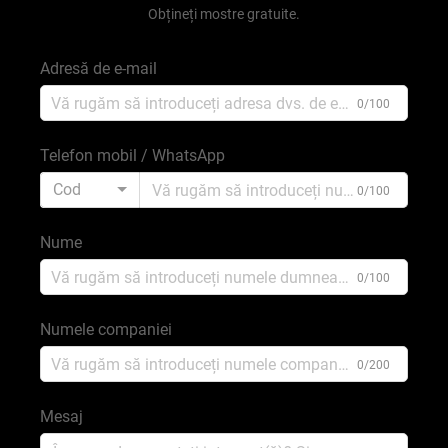
Obțineți mostre gratuite.
Adresă de e-mail
0/100
Telefon mobil / WhatsApp
Cod
0/100
Nume
0/100
Numele companiei
0/200
Mesaj