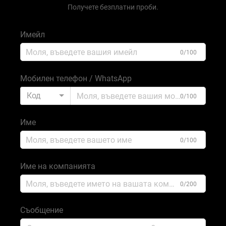
Получете безплатни проби.
Имейл
0/100
Мобилен телефон / WhatsApp
Код
0/100
Име
0/100
Име на компанията
0/200
Съобщение