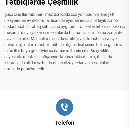
Tətbiqlərdə Çeşitlilik
Şüşə çınqıllarımız inanılmaz dərəcədə çox yönlüdür və landşaft
dizaynından ev dekoruna, ticari dizayndan incəsənət layihələrinə
qədər müxtəlif tətbiq sahələrinə uyğundur. Unikal estetik cazibələri iç
mekanlarda və ya xarici mekanlarda hər hansı bir məkana zənginlik
əlavə edə bilər. Məhsullarımızın davamlılığı və atmosfer şəraitiyə
davamlılığı onları müxtəlif mühitlər üçün ideal seçim halına gətirir və
uzun illər boyu gözəlliyini saxlamasını təmin edir. Bu çeviklik
sayəsində müştərilər şüşə çınqıllarımızı inkişaf etmiş üsullarla
istifadə edə bilirlər və bu da onları dizaynerlər və ev sahibləri
arasında populyar edir.
Telefon