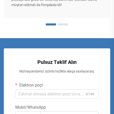
müştəri xidməti də fövqəladə idi!
Pulsuz Təklif Alın
Nümayəndəmiz sizinlə tezliklə əlaqə saxlayacaq.
Elektron poçt
0/100
Mobil/WhatsApp