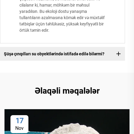
cilalanır ki, hamar, möhkəm bir məhsul
yaradılsın. Bu ekoloji dostu yanaşma
tullantıların azalmasına kömək edir və müxtəlif
tətbiqlər üçün təhlükəsiz, yüksək keyfiyyətli bir
örtük təmin edir.
Şüşə çınqılları su obyektlərində istifadə edilə bilərmi?
Əlaqəli məqalələr
17
Nov