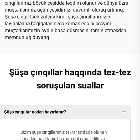
çınqıllarımız böyük çeşiddə təqdim olunur və dünya üzrə
müştərilərimiz üçün çeşidimizi davamlı olaraq artırırıq.
Şüşə çınqıl təchizatçısı kimi, şüşə çınqıllarımızın
layihələrinə həqiqətən necə kömək edə biləcəyini
müştərilərimizin aydın başa düşməsini təmin etməkdən
məmnunluq duyarıq.
Şüşə çınqıllar haqqında tez-tez
soruşulan suallar
Şüşə çınqıllar nədən hazırlanır?
Bizim şüşə çınqıllarımız təkrar istifadə olunan
şüşədən hazırlanır, bu material emal edilir və