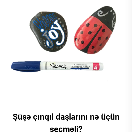
Şüşə çınqıl daşlarını nə üçün
seçməli?