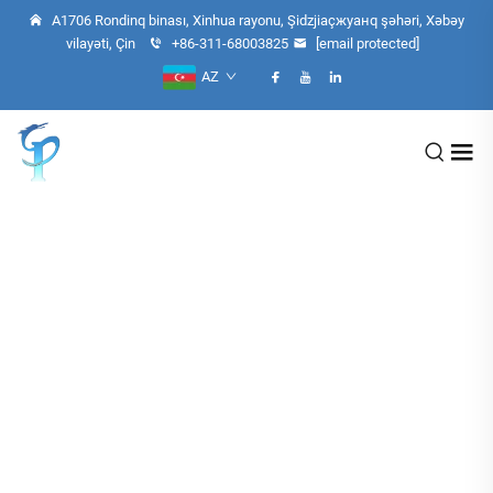
A1706 Rondinq binası, Xinhua rayonu, Şidzjiaçжуанq şəhəri, Xəbəy
vilayəti, Çin
+86-311-68003825
[email protected]
AZ