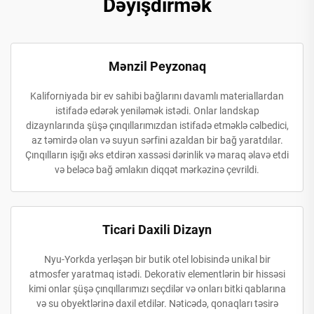
Dəyişdirmək
Mənzil Peyzonaq
Kaliforniyada bir ev sahibi bağlarını davamlı materiallardan
istifadə edərək yeniləmək istədi. Onlar landskap
dizaynlarında şüşə çınqıllarımızdan istifadə etməklə cəlbedici,
az təmirdə olan və suyun sərfini azaldan bir bağ yaratdılar.
Çınqılların işığı əks etdirən xassəsi dərinlik və maraq əlavə etdi
və beləcə bağ əmlakın diqqət mərkəzinə çevrildi.
Ticari Daxili Dizayn
Nyu-Yorkda yerləşən bir butik otel lobisində unikal bir
atmosfer yaratmaq istədi. Dekorativ elementlərin bir hissəsi
kimi onlar şüşə çınqıllarımızı seçdilər və onları bitki qablarına
və su obyektlərinə daxil etdilər. Nəticədə, qonaqları təsirə