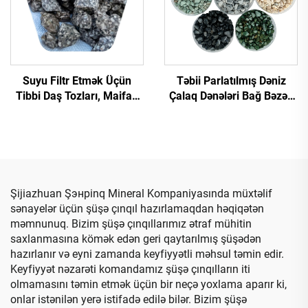
Suyu Filtr Etmək Üçün
Təbii Parlatılmış Dəniz
Tibbi Daş Tozları, Maifan
Çalaq Dənələri Bağ Bəzək
Təbii Tibbi Daşları
və Balıq Akvariumu
Kamində İstifadə Üçün
Dizaynı İdman Ziri
Təchizatı
Şijiazhuan Şэнpinq Mineral Kompaniyasında müxtəlif
sənayelər üçün şüşə çınqıl hazırlamaqdan həqiqətən
məmnunuq. Bizim şüşə çınqıllarımız ətraf mühitin
saxlanmasına kömək edən geri qaytarılmış şüşədən
hazırlanır və eyni zamanda keyfiyyətli məhsul təmin edir.
Keyfiyyət nəzarəti komandamız şüşə çınqılların iti
olmamasını təmin etmək üçün bir neçə yoxlama aparır ki,
onlar istənilən yerə istifadə edilə bilər. Bizim şüşə