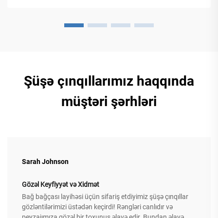
Şüşə çınqıllarımız haqqında
müştəri şərhləri
Sarah Johnson
Gözəl Keyfiyyət və Xidmət
Bağ bağçası layihəsi üçün sifariş etdiyimiz şüşə çınqıllar
gözləntilərimizi üstədən keçirdi! Rəngləri canlıdır və
peyzajımıza gözəl bir toxunuş əlavə edir. Bundan əlavə,