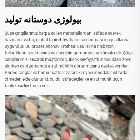
بیولوژی دوستانه تولید
Şüşə çınqıllarımız bərpa edilən materiallardan istifadə edərək
hazırlanır və bu, qlobal təbii ehtiyatların saxlanması məqsədlərinə
uyğundur. Bu proses ənənəvi istehsal üsullarına nisbətən
tullantıların azalmasına və enerjinin qorunmasına kömək edir. Şüşə
çınqıllarımızı seçərək müştərilər yüksək keyfiyyətli məhsuldan zövq
alarkən eyni zamanda ətraf mühitin qorunmasına dəstək verirlər.
Parlaq rənglər və hamar səthlər zərərli kimyəvi maddələr istifadə
etmədən əldə olunur ki, bu da istifadəçilər və ətraf mühit üçün
təhlükəsizliyi təmin edir.