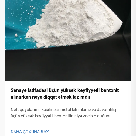
Sənaye istifadəsi üçün yüksək keyfiyyətli bentonit
alınarkən nəyə diqqət etmək lazımdır
Neft quyularının kəsilməsi, metal lehimləmə və davamlılıq
üçün yüksək keyfiyyətli bentonitin niyə vacib olduğunu
öyrənin. API standartları, şişmə tutumu və CEC haqqında
məlumat əldə edin. İndi tam alış şəbəkəsinin rəhbərini endirin.
DAHA ÇOXUNA BAX