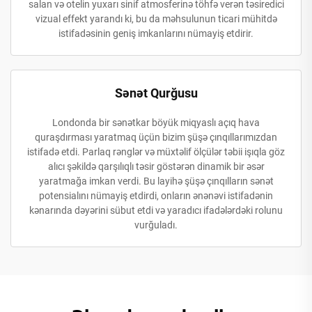
salan və otelin yuxarı sinif atmosferinə töhfə verən təsiredici
vizual effekt yarandı ki, bu da məhsulunun ticari mühitdə
istifadəsinin geniş imkanlarını nümayiş etdirir.
Sənət Qurğusu
Londonda bir sənətkar böyük miqyaslı açıq hava
quraşdırması yaratmaq üçün bizim şüşə çınqıllarımızdan
istifadə etdi. Parlaq rənglər və müxtəlif ölçülər təbii işıqla göz
alıcı şəkildə qarşılıqlı təsir göstərən dinamik bir əsər
yaratmağa imkan verdi. Bu layihə şüşə çınqılların sənət
potensialını nümayiş etdirdi, onların ənənəvi istifadənin
kənarında dəyərini sübut etdi və yaradıcı ifadələrdəki rolunu
vurğuladı.