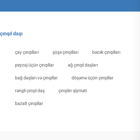
çınqıl daşı
çay çınqılları
şüşə çınqılları
bəzək çınqılları
peyzaj üçün çınqıllar
ağ çınqıl daşları
bağ daşları və çınqıllar
döşəmə üçün çınqıllar
rəngli çınqıl daş
çınqılın qiyməti
bazalt çınqıllar