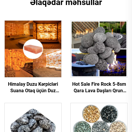
Əlaqədar məhsullar
Himalay Duzu Kərpicləri
Hot Sale Fire Rock 5-8sm
Suana Otaq üçün Duz
Qara Lava Daşları Qrunt
Plitələri
Daşları Hamam Daşı Od
Şüşəsi Xarici Od Çuxuru
Bağça Peysajı Üçün Daşlar