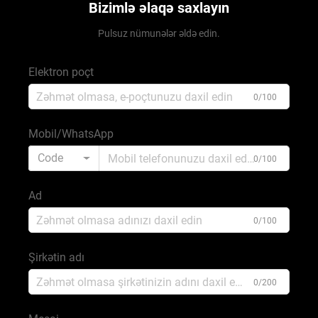
Bizimlə əlaqə saxlayın
Pulsuz nümunələr əldə edin.
Elektron poçt
0/100
Mobil/WhatsApp
Code
0/100
Ad
0/100
Şirkətin adı
0/200