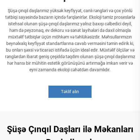
Şüşə çınqıl daşlarımız yüksək keyfiyyət, canlı rəngləri və çox yönlü
tətbiqi sayəsində bazarın içində fərqlənirlər. Ekoloji təmiz proseslərlə
istehsal olunan şüşə çınqıl daşlarımız yalnız baxışı cəlbedici deyil,
həm də peyzonaq, ev dekoru və sənət layihələri də daxil olmaqla
müxtəlif tətbiqlər üçün möhkəm və təhlükəsizdir. Məhsullarımızın
beynəlxalq keyfiyyət standartlarına cavab verməsini təmin edirik ki,
bu onları şəxsi və ticarəzi istifadə üçün ideal edir. Müxtəlif ölçülər və
rənglərdən ibarət geniş çeşiddə təqdim olunan şüşə çınqıl daşlarımız
hər hansı bir mühitin estetik görünüşünü artırmağa imkan verir və
eyni zamanda ekoloji cəhətdən davamlıdır.
Təklif alın
Şüşə Çınqıl Daşları ilə Məkanları