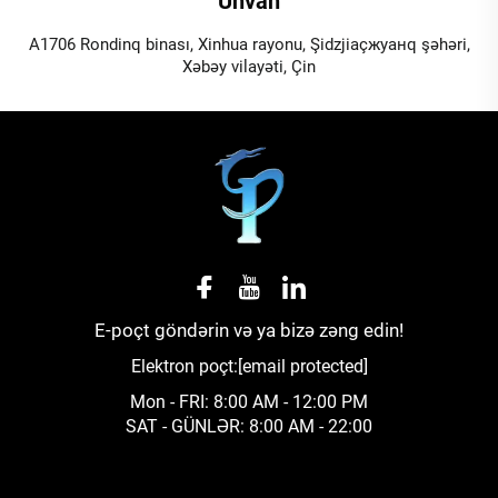
Ünvan
A1706 Rondinq binası, Xinhua rayonu, Şidzjiaçжуанq şəhəri,
Xəbəy vilayəti, Çin
E-poçt göndərin və ya bizə zəng edin!
Elektron poçt:
[email protected]
Mon - FRI: 8:00 AM - 12:00 PM
SAT - GÜNLƏR: 8:00 AM - 22:00