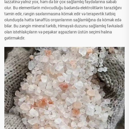
ləzzətinə yalnız yox, həm də bir çox sağlamlıq faydalarına səbəb
olur. Bu elementlərin mövcudluğu bədəndə elektrolitlərin tarazlığını
təmin edir, rəngin saxlanmasına kömək edir və terapevtik tətbiq
olunduqda hətta tənəffüs orqanlarının sağlamlığına da kömək edə
bilər. Bu zəngin mineral tərkib, Himayalı duzunu sağlamlıq fəvkaladi
olan istehlakçıların və peşəkar aşpazların üstün seçimi halına
gətirməkdir.