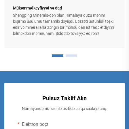
Mükəmməl keyfiyyət və dad
Shengping Minerals-dən olan Himalaya duzu mənim
bişirmə üsulumu tamamilə dəyişdi. Ləzzəti üstünlük təşkil
edir və minerallarla zəngin bir məhsuldan istifadə etdiyimi
bilməkdən məmnunam. Şiddətlə tövsiyyə edirəm!
Pulsuz Təklif Alın
Nümayəndəmiz sizinlə tezliklə əlaqə saxlayacaq.
Elektron poçt