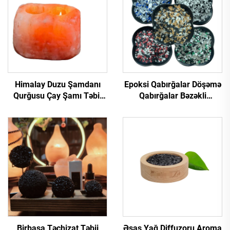
Himalay Duzu Şamdanı
Epoksi Qabırğalar Döşəmə
Qurğusu Çay Şamı Təbii
Qabırğalar Bəzəkli
Kristal Yaşıl Qaya Duzu
Döşəmələr və Əl işləri üçün
Şamdanı
Polimer Yarpaq
Birbaşa Təchizat Təbii
Əsas Yağ Diffuzoru Aroma