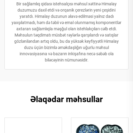
Bir sağlamlıq qidası istehsalçısı məhsul xəttinə Himalay
duzumuzu daxil etdi və orqanik çerezlərin yeni çeşidini
yaratdı. Himalay duzunun əlavə edilməsi yalnız dadı
yaxşılatmadı, həm də təbii və emal olunmamış komponentlər
axtaran sağlamlıqla məşğul olan istehlakçıları cəlb etdi.
Məhsulun təqdimatı müsbət rəylərlə qarşılandı və satışlar
gözləniləndən artıq oldu, bu da yüksək keyfiyyətli Himalay
duzu üçün bizimlə əməkdaşlığın uğurlu məhsul
innovasiyasına və bazarın inkişafına necə səbəb ola
biləcəyinin nümunəsidir.
Əlaqədar məhsullar