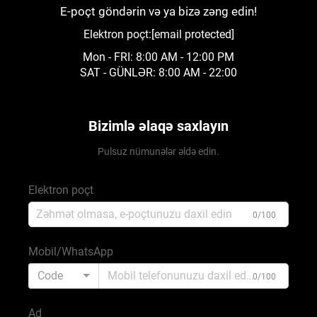
E-poçt göndərin və ya bizə zəng edin!
Elektron poçt:
[email protected]
Mon - FRI: 8:00 AM - 12:00 PM
SAT - GÜNLƏR: 8:00 AM - 22:00
Bizimlə əlaqə saxlayın
Pulsuz nümunələr əldə edin.
Elektron poçt
0/100
Mobil/WhatsApp
Code
0/100
Ad