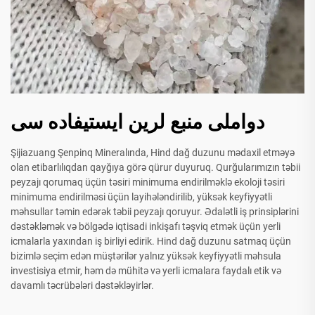
دواملی منبع لرین ایستیفاده سی
Şijiazuang Şenpinq Mineralında, Hind dağ duzunu mədaxil etməyə
olan etibarlılıqdan qayğıya görə qürur duyuruq. Qurğularımızın təbii
peyzajı qorumaq üçün təsiri minimuma endirilməklə ekoloji təsiri
minimuma endirilməsi üçün layihələndirilib, yüksək keyfiyyətli
məhsullar təmin edərək təbii peyzajı qoruyur. Ədalətli iş prinsiplərini
dəstəkləmək və bölgədə iqtisadi inkişafı təşviq etmək üçün yerli
icmalarla yaxından iş birliyi edirik. Hind dağ duzunu satmaq üçün
bizimlə seçim edən müştərilər yalnız yüksək keyfiyyətli məhsula
investisiya etmir, həm də mühitə və yerli icmalara faydalı etik və
davamlı təcrübələri dəstəkləyirlər.