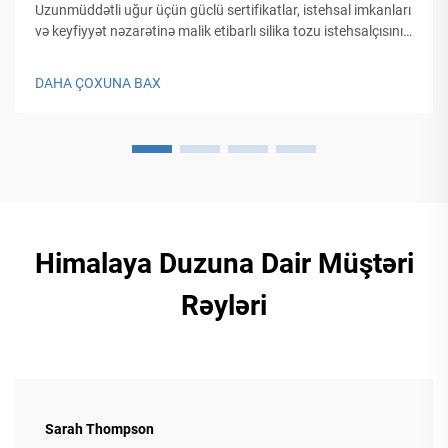
Uzunmüddətli uğur üçün güclü sertifikatlar, istehsal imkanları
və keyfiyyət nəzarətinə malik etibarlı silika tozu istehsalçısını
necə seçəcəyinizi kəşf edin. Tam yoxlama siyahısını əldə edin.
DAHA ÇOXUNA BAX
Himalaya Duzuna Dair Müştəri
Rəyləri
Sarah Thompson