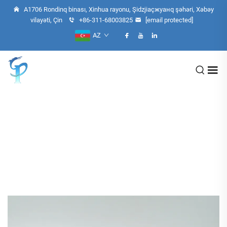
A1706 Rondinq binası, Xinhua rayonu, Şidzjiaçжуанq şəhəri, Xəbəy
vilayəti, Çin
+86-311-68003825
[email protected]
AZ