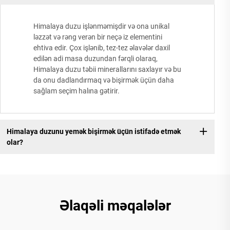
Himalaya duzu işlənməmişdir və ona unikal
ləzzət və rəng verən bir neçə iz elementini
ehtiva edir. Çox işlənib, tez-tez əlavələr daxil
edilən adi masa duzundan fərqli olaraq,
Himalaya duzu təbii minerallarını saxlayır və bu
da onu dadlandırmaq və bişirmək üçün daha
sağlam seçim halına gətirir.
Himalaya duzunu yemək bişirmək üçün istifadə etmək
olar?
Əlaqəli məqalələr