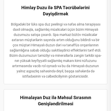
Himlay Duzu ilə SPA Təcrübələrini
Dəyişdirmək
Bölgədəki bir lüks spa duz peelingi və nəfəs alma terapiyası
daxil olmaqla, sağlamlıq müalicələri üçün bizim Himayalı
duzumuzu satışa çıxardı. Spa mərkəzi bütöv müalicələr
axtaran müştərilərin sayında artım olduğunu bildirdi və bir
çox müştəri Himayalı duzun dəri və tənəffüs orqanlarının
sağlamlığına səbəb olduğu sakitləşdirici effektlərini tərif etdi.
Bizim duzumuzun təmizliyi və minerallarla zəngin tərkibi spa-
nın yüksək keyfiyyətli sağlamlıq məkanı kimi nüfuzunu
artırmasında vacib rol oynadı və bu da Himayalı duzunun
yalnız aşpazlıq sahəsində deyil, başqa sahələrdə də
istifadəsinin və cəlbediciliyinin göstəricisidir.
Himalayan Duz ilə Məhsul Sırasının
Genişləndirilməsi