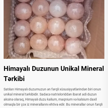
Himayalı Duzunun Unikal Mineral
Tərkibi
Satılan Himayalı duzumuzun ən fərqli xüsusiyyətlərindən biri onun
unikal mineral tərkibidir. Sadəcə natrixloriddən ibarət adi duzun
aksinə olaraq, Himayalı duzu kalium, maqnium və kalsium daxil
olmaqla bir çox iz minerallarını ehtiva edir. Bu minerallar onun fərqli