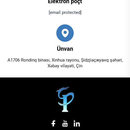
Elektron poçt
[email protected]
Ünvan
A1706 Rondinq binası, Xinhua rayonu, Şidzjiaçжуанq şəhəri,
Xəbəy vilayəti, Çin