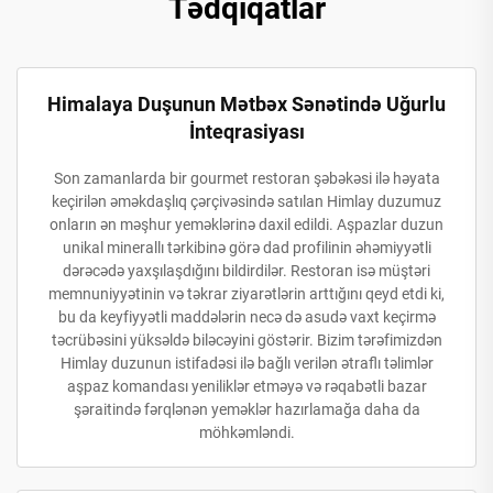
Tədqiqatlar
Himalaya Duşunun Mətbəx Sənətində Uğurlu
İnteqrasiyası
Son zamanlarda bir gourmet restoran şəbəkəsi ilə həyata
keçirilən əməkdaşlıq çərçivəsində satılan Himlay duzumuz
onların ən məşhur yeməklərinə daxil edildi. Aşpazlar duzun
unikal minerallı tərkibinə görə dad profilinin əhəmiyyətli
dərəcədə yaxşılaşdığını bildirdilər. Restoran isə müştəri
memnuniyyətinin və təkrar ziyarətlərin arttığını qeyd etdi ki,
bu da keyfiyyətli maddələrin necə də asudə vaxt keçirmə
təcrübəsini yüksəldə biləcəyini göstərir. Bizim tərəfimizdən
Himlay duzunun istifadəsi ilə bağlı verilən ətraflı təlimlər
aşpaz komandası yeniliklər etməyə və rəqabətli bazar
şəraitində fərqlənən yeməklər hazırlamağa daha da
möhkəmləndi.