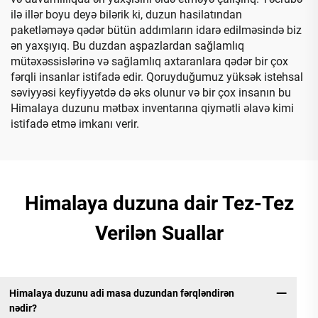
ilə illər boyu deyə bilərik ki, duzun hasilatından
paketləməyə qədər bütün addımların idarə edilməsində biz
ən yaxşıyıq. Bu duzdan aşpazlardan sağlamlıq
mütəxəssislərinə və sağlamlıq axtaranlara qədər bir çox
fərqli insanlar istifadə edir. Qoruyduğumuz yüksək istehsal
səviyyəsi keyfiyyətdə də əks olunur və bir çox insanın bu
Himalaya duzunu mətbəx inventarına qiymətli əlavə kimi
istifadə etmə imkanı verir.
Himalaya duzuna dair Tez-Tez
Verilən Suallar
Himalaya duzunu adi masa duzundan fərqləndirən
nədir?