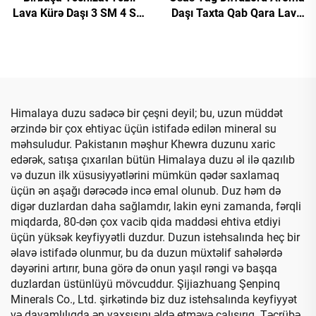
Lava Kürə Daşı 3 SM 4 SM
Daşı Taxta Qab Qara Lava
5 SM Əsas Yağ Diffuzoru
Daşı Aroma Diffuzoru
İstəyə Uyğun Loqo ilə
Himalaya duzu sadəcə bir çeşni deyil; bu, uzun müddət
ərzində bir çox ehtiyac üçün istifadə edilən mineral su
məhsuludur. Pakistanın məşhur Khewra duzunu xaric
edərək, satışa çıxarılan bütün Himalaya duzu əl ilə qazılıb
və duzun ilk xüsusiyyətlərini mümkün qədər saxlamaq
üçün ən aşağı dərəcədə incə emal olunub. Duz həm də
digər duzlardan daha sağlamdır, lakin eyni zamanda, fərqli
miqdarda, 80-dən çox vacib qida maddəsi ehtiva etdiyi
üçün yüksək keyfiyyətli duzdur. Duzun istehsalında heç bir
əlavə istifadə olunmur, bu da duzun müxtəlif sahələrdə
dəyərini artırır, buna görə də onun yaşıl rəngi və başqa
duzlardan üstünlüyü mövcuddur. Şijiazhuang Şenpinq
Minerals Co., Ltd. şirkətində biz duz istehsalında keyfiyyət
və davamlılıqda ən yaxşısını əldə etməyə çalışırıq. Təcrübə