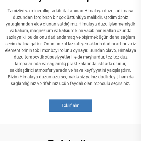
Təmizliyi və minerallıq tərkibi ilə tanınan Himalaya duzu, adi masa
duzundan fərqlənən bir çox üstünlüyə malikdir. Qədim dəniz
yataqlarından əldə olunan satdığımız Himalaya duzu işlənməmişdir
və kalium, maqnezium və kalsium kimi vacib mineralları özündə
saxlayır ki, bu da onu dadlandırmaq və bişirmək üçün daha sağlam
seçim halına gətirir. Onun unikal ləzzəti yeməklərin dadını artırır və iz
elementlərinin təbii mənbəyi rolunu oynayır. Bundan əlavə, Himalaya
duzu terapevtik xüsusiyyətləri ilə də məşhurdur, tez-tez duz
lampalarında və sağlamlıq praktikalarında istifadə olunur,
sakitləşdirici atmosfer yaradır və hava keyfiyyətini yaxşılaşdırır.
Bizim Himalaya duzumuzu seçməklə siz yalnız dadlı deyil, həm də
sağlamlığınız və rifahınız üçün faydalı olan məhsulu seçirsiniz.
Təklif alın