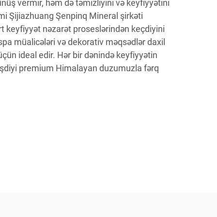
nüş vermir, həm də təmizliyini və keyfiyyətini
kimi Şijiazhuang Şenpinq Mineral şirkəti
keyfiyyət nəzarət proseslərindən keçdiyini
 spa müalicələri və dekorativ məqsədlər daxil
üçün ideal edir. Hər bir dənində keyfiyyətin
rləşdiyi premium Himalayan duzumuzla fərq