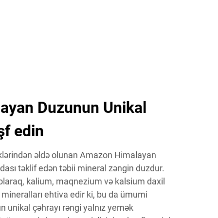
ayan Duzunun Unikal
şf edin
iklərindən əldə olunan Amazon Himalayan
dası təklif edən təbii mineral zəngin duzdur.
olaraq, kalium, maqnezium və kalsium daxil
 mineralları ehtiva edir ki, bu da ümumi
un unikal çəhrayı rəngi yalnız yemək