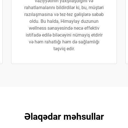
vəziyyətinin yaxşılaşdığını və
rahatlamalarını bildirdilər ki, bu, müştəri
razılaşmasına və tez-tez gəlişlərə səbəb
oldu. Bu halda, Himaylay duzunun
wellness sənayesində necə effektiv
istifadə edilə biləcəyini nümayiş etdirir
və həm rahatlığı həm də sağlamlığı
təşviq edir.
Əlaqədar məhsullar