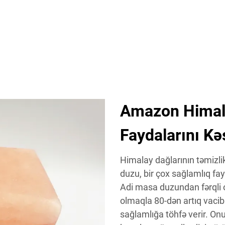
Amazon Himal
Faydalarını Kə
Himalay dağlarının təmizl
duzu, bir çox sağlamlıq fay
Adi masa duzundan fərqli 
olmaqla 80-dən artıq vacib
sağlamlığa töhfə verir. On