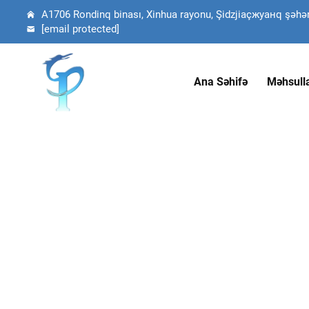
A1706 Rondinq binası, Xinhua rayonu, Şidzjiaçжуанq şəhəri,
[email protected]
Ana Səhifə
Məhsull