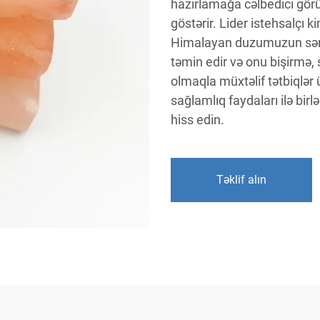
hazırlamağa cəlbedici görü
göstərir. Lider istehsalçı 
Himalayan duzumuzun sərt 
təmin edir və onu bişirmə,
olmaqla müxtəlif tətbiqlər 
sağlamlıq faydaları ilə bi
hiss edin.
Təklif alın