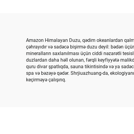
Duzl
Amazon Himalayan Duzu, qədim okeanlardan qalma, s
çəhrayıdır və sadəcə bişirmə duzu deyil: bədən üçün f
mineralların saxlanılması üçün ciddi nəzarətli tesis
duzlardan daha həll olunan, fərqli keyfiyyətə malikd
quru divar şpatlıqda, sauna tikintisində və ya sadə
spa və bəzəyə qədər. Shrjiuazhuang-da, ekologiyan
keçirməyə çalışırıq.