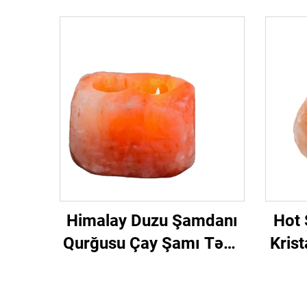
Himalay Duzu Şamdanı
Hot 
Qurğusu Çay Şamı Təbii
Kris
Kristal Yaşıl Qaya Duzu
Keyf
Şamdanı
Qaya 