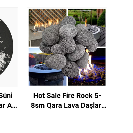
Süni
Hot Sale Fire Rock 5-
ar Ağ
8sm Qara Lava Daşları
af
Qrunt Daşları Hamam
alar
Daşı Od Şüşəsi Xarici Od