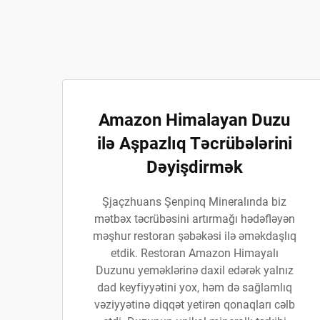
Amazon Himalayan Duzu
ilə Aşpazlıq Təcrübələrini
Dəyişdirmək
Şjaçzhuans Şenpinq Mineralında biz
mətbəx təcrübəsini artırmağı hədəfləyən
məşhur restoran şəbəkəsi ilə əməkdaşlıq
etdik. Restoran Amazon Himayalı
Duzunu yeməklərinə daxil edərək yalnız
dad keyfiyyətini yox, həm də sağlamlıq
vəziyyətinə diqqət yetirən qonaqları cəlb