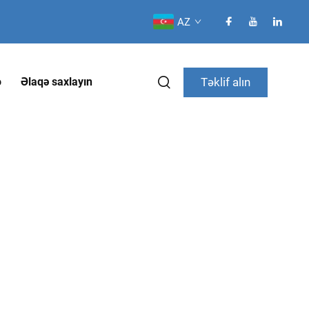
AZ
Təklif alın
o
Əlaqə saxlayın