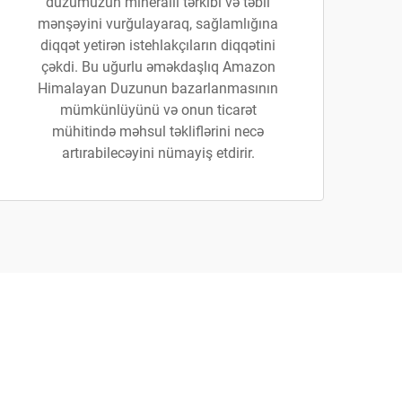
duzumuzun minerallı tərkibi və təbii
mənşəyini vurğulayaraq, sağlamlığına
diqqət yetirən istehlakçıların diqqətini
çəkdi. Bu uğurlu əməkdaşlıq Amazon
Himalayan Duzunun bazarlanmasının
mümkünlüyünü və onun ticarət
mühitində məhsul təkliflərini necə
artırabilecəyini nümayiş etdirir.