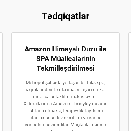
Tədqiqatlar
Amazon Himayalı Duzu ilə
SPA Müalicələrinin
Təkmilləşdirilməsi
Metropol şəhərdə yerləşən bir lüks spa,
rəqiblərindən fərqlənmələri üçün unikal
müalicələr təklif etmək istəyirdi.
Xidmətlərində Amazon Himaylay duzunu
istifadə etməklə, terapevtik faydaları
olan, xüsusi duz skrubları və vanna
vannaları hazırladılar. Müştərilər dərinin