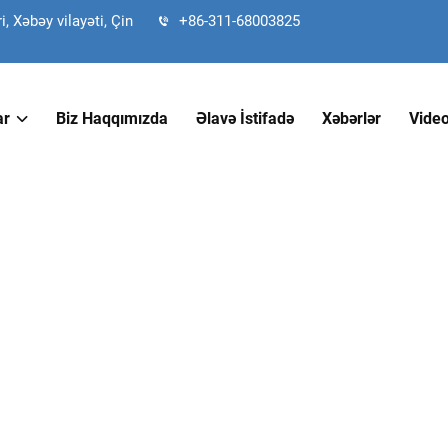
 Xəbəy vilayəti, Çin
+86-311-68003825
ar
Biz Haqqımızda
Əlavə İstifadə
Xəbərlər
Vide