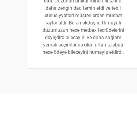
etdi. Duzunun unikal minerallı tərkibi
daha zəngin dad təmin etdi və təbii
xüsusiyyətləri müştərilərdən müsbət
rəylər aldı. Bu əməkdaşlıq Himayalı
duzumuzun necə mətbəx təcrübələrini
dəyişdirə biləcəyini və daha sağlam
yemək seçimlərinə olan artan tələbatı
necə ödəyə biləcəyini nümayiş etdirdi.