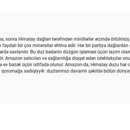
arı Şamdanı Lampa
İzolyasiya Bəzək P
İnşaat üçün
onra Himalay dağları tərəfindən minillərlər ərzində örtülmüş
aydalı bir çox minerallar ehtiva edir. Hər bir partiya dağlardan ç
lərdə saxlanılır. Bu duz bədənin düzgün işləməsi üçün lazım olan b
ir. Amazon satıcıları və sağlamlığa diqqət edən istehlakçılar onu
cə ev bəzək üçün istifadə olunur. Amazon-da, Himalay duzu hər cü
ı qorumağa sadiqiyyik: duzlarımızı davamlı şəkildə bütün dünya