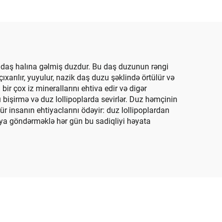
lastik
Çuxuru Bağça Peysajı
Üçün Daşlar
 daş halına gəlmiş duzdur. Bu daş duzunun rəngi
ıxarılır, yuyulur, nazik daş duzu şəklində örtülür və
ir çox iz minerallarını ehtiva edir və digər
 bişirmə və duz lollipoplarda sevirlər. Duz həmçinin
r insanın ehtiyaclarını ödəyir: duz lollipoplardan
ya göndərməklə hər gün bu sadiqliyi həyata