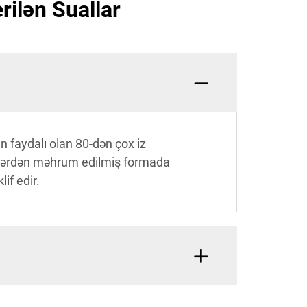
ilən Suallar
 faydalı olan 80-dən çox iz
dələrdən məhrum edilmiş formada
if edir.