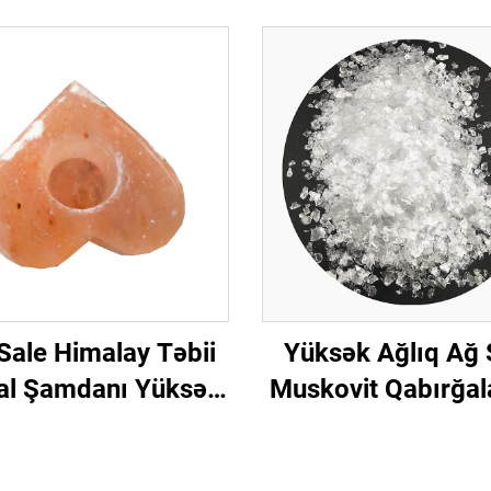
Sale Himalay Təbii
Yüksək Ağlıq Ağ 
tal Şamdanı Yüksək
Muskovit Qabırğal
iyyətli Şamdanları
Muskovit Şəff
Duzu Təbii Himalay
Muskovit Qabırğ