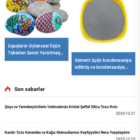
Uşaqların Əyləncəsi Üçün
Təbiətən Sənət Yaratmaq
DIY Rəngarəng Daş Dilimləri
Sement üçün kondensasiya
edilmiş və kondensasiya
edilməmiş silika dumanı
a
Son xəbərlər
Şüşə və Yarımkeçiricilərin İstehsalında Kristal Şəffaf Silica Tozu Rolu
2025-12-21
Kaolin Tozu Keramika və Kağız Məhsullarının Keyfiyyətini Necə Yaxşılaşdırır
2025-12-15