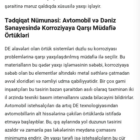
şəraitinə məruz qaldıqda xüsusilə yaxşı işləyir.
Tədqiqat Nümunəsi: Avtomobil və Dəniz
Sənayesində Korroziyaya Qarşı Müdafiə
Örtükləri
DE əlavələri olan örtük sistemləri duzlu su korroziyası
problemlərinə qarşı yaxşılaşdırılmış müdafiə ilə seçilir. Bu
materialların bu qədər yaxşı işləməsinin səbəbi, korroziyaya
səbəb olan bu elementlər altındakı metal səthlərə çatmadan
əvvəl xloridləri və nəmliyi udma qabiliyyətidir. Bir çox gəmi
inşaatçıları bu təsirin bəzən şəraitdən asılı olaraq təxminən iki
il ərzində texniki baxım intervallarını uzada biləcəyini bildirirlər.
Avtomobil istehsalçıları da artıq DE texnologiyasından
avtomobillərin alt hissələrinə çəkilən örtüklərdə istifadə
etməyə başlayıblar. Bu, qış aylarında yol duzunun təsirini
azaldır və zamanla pas ləkələrinin meydana çıxmasını
minimuma endirir. Ən yaxşı tərəfi isə istehsalçıların bu cür