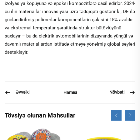
izolyasiya köpüyünə və epoksi kompozitlərə daxil edirlər. 2024-
cü ilin materiallar innovasiyası üzrə tədqiqatı göstərir ki, DE ilə
gücləndirilmiş polimerlər komponentlərin çəkisini 15% azaldır
və ekstremal temperatur şəraitində struktur bütövlüyünü
saxlayır – bu da elektrik avtomobillərinin dizaynında yüngül və
davamlı materiallardan istifadə etməyə yönəlmiş qlobal səyləri
dəstəkləyir.
Əvvəlki
Növbəti
Hamısı
Tövsiyə olunan Məhsullar