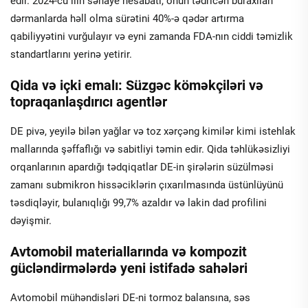
edir. 2024-cü ilin sənaye hesabatı, onun tədricən buraxılan
dərmanlarda həll olma sürətini 40%-ə qədər artırma
qabiliyyətini vurğulayır və eyni zamanda FDA-nın ciddi təmizlik
standartlarını yerinə yetirir.
Qida və içki emalı: Süzgəc köməkçiləri və
topraqanlaşdırıcı agentlər
DE pivə, yeyilə bilən yağlar və toz xərçəng kimilər kimi istehlak
mallarında şəffaflığı və sabitliyi təmin edir. Qida təhlükəsizliyi
orqanlarının apardığı tədqiqatlar DE-in şirələrin süzülməsi
zamanı submikron hissəciklərin çıxarılmasında üstünlüyünü
təsdiqləyir, bulanıqlığı 99,7% azaldır və lakin dad profilini
dəyişmir.
Avtomobil materiallarında və kompozit
gücləndirmələrdə yeni istifadə sahələri
Avtomobil mühəndisləri DE-ni tormoz balansına, səs