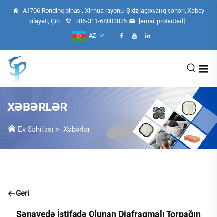
A1706 Rondinq binası, Xinhua rayonu, Şidzjiaçжуанq şəhəri, Xəbəy
vilayəti, Çin
+86-311-68003825
[email protected]
AZ
XƏBƏRLƏR
Ev Səhifəsi
>
Xəbərlər
Geri
Sənayedə İstifadə Olunan Diafraqmalı Torpağın