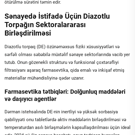
ötürülmə sürətini təmin edir.
Sənayedə İstifadə Üçün Diazotlu
Torpağın Sektoralararası
Birləşdirilməsi
Diazotlu torpaq (DE) özünəməxsus fiziki xüsusiyyətləri və
sərfəli olması səbəbilə müxtəlif sənaye sektorlarında vacib yer
tutub. Onun gözenekli strukturu və funksional çoxtərəfliyi
filtrasiyanı aşaraq farmasevtika, qida emalı və inkişaf etmiş
materiallar mühəndisliyinə qədər uzanır.
Farmasevtika tətbiqləri: Dolğunluq maddələri
və daşıyıcı agentlər
Dərman istehsalında DE-nin inertliyi və yüksək sorbasiya
qabiliyyəti onu tabletlərdə aktiv maddələrin birləşdirilməsi və
temperaturdan asılı birləşmələrin kapsullaşdırılması üçün ideal