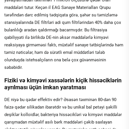
maddələri tutur. Keçən il EAG Sənaye Materialları Qrupu
tərəfindən dərc edilmiş tədqiqata görə, şəhər su təmizləmə
stansiyalarında DE filtrləri adi qum filtrlərindən 40% daha çox
bulanlılığı aradan qaldırmağı bacarmışdır. Bu filtrasiya
qabiliyyəti ilə birlikdə DE-nin əksər maddələrlə kimyəvi
reaksiyaya girməməsi faktı, müxtəlif sənaye tətbiqlərində həm
təmiz nəticələr, həm də sürətli emal müddətləri tələb
olunduqda istehsalçıların ona belə çox güvənməsinin
səbəbidir.
Fiziki və kimyəvi xassələrin kiçik hissəciklərin
ayrılması üçün imkan yaratması
DE niyə bu qədər effektiv edir? Əsasən təxminən 80-dən 90
faizə qədər silikadan ibarətdir və bu unikal bal petəyi şəkilli
deşiklər kolloidlər, bakteriya hissəcikləri və kimyəvi maddələr
qarışmadan müxtəlif asılı bərk maddələri çəkib saxlayan