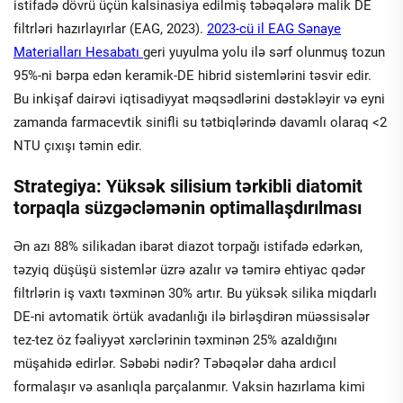
istifadə dövrü üçün kalsinasiya edilmiş təbəqələrə malik DE
filtrləri hazırlayırlar (EAG, 2023).
2023-cü il EAG Sənaye
Materialları Hesabatı
geri yuyulma yolu ilə sərf olunmuş tozun
95%-ni bərpa edən keramik-DE hibrid sistemlərini təsvir edir.
Bu inkişaf dairəvi iqtisadiyyat məqsədlərini dəstəkləyir və eyni
zamanda farmacevtik sinifli su tətbiqlərində davamlı olaraq <2
NTU çıxışı təmin edir.
Strategiya: Yüksək silisium tərkibli diatomit
torpaqla süzgəcləmənin optimallaşdırılması
Ən azı 88% silikadan ibarət diazot torpağı istifadə edərkən,
təzyiq düşüşü sistemlər üzrə azalır və təmirə ehtiyac qədər
filtrlərin iş vaxtı təxminən 30% artır. Bu yüksək silika miqdarlı
DE-ni avtomatik örtük avadanlığı ilə birləşdirən müəssisələr
tez-tez öz fəaliyyət xərclərinin təxminən 25% azaldığını
müşahidə edirlər. Səbəbi nədir? Təbəqələr daha ardıcıl
formalaşır və asanlıqla parçalanmır. Vaksin hazırlama kimi