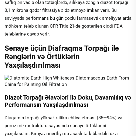
saflıq ən vacib olan tətbiqlərdə, silikaya zəngin diazot torpağı
0,1 mikrona qədər filtrasiya əldə etməyə imkan verir. Bu
səviyyədə performans bu gün çoxlu farmasevtik əməliyyatlarda
möhkəm tələb olunan CFR Title 21-də göstərilən ciddi FDA
tələblərinə cavab verir.
Sənaye üçün Diafraqma Torpağı ilə
Rənglərin və Örtüklərin
Yaxşılaşdırılması
Diazot Torpağı Əlavələri ilə Doku, Davamlılıq və
Performansın Yaxşılaşdırılması
Diaqamın torpağı yüksək silika ehtiva etməsi (85—94%) və
poroz mikrostrukturu sayəsində sənaye örtüklərini
yaxşılaşdırır. Kimyəvi inertliyi su əsaslı tərkiblərdəki üzvi