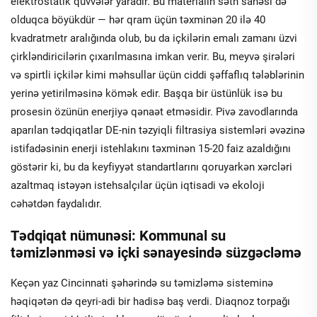
elektrostatik qüvvələr yaradır. Bu materialın səth sahəsi də
olduqca böyükdür — hər qram üçün təxminən 20 ilə 40
kvadratmetr aralığında olub, bu da içkilərin emalı zamanı üzvi
çirkləndiricilərin çıxarılmasına imkan verir. Bu, meyvə şirələri
və spirtli içkilər kimi məhsullar üçün ciddi şəffaflıq tələblərinin
yerinə yetirilməsinə kömək edir. Başqa bir üstünlük isə bu
prosesin özünün enerjiyə qənaət etməsidir. Pivə zavodlarında
aparılan tədqiqatlar DE-nin təzyiqli filtrasiya sistemləri əvəzinə
istifadəsinin enerji istehlakını təxminən 15-20 faiz azaldığını
göstərir ki, bu da keyfiyyət standartlarını qoruyarkən xərcləri
azaltmaq istəyən istehsalçılar üçün iqtisadi və ekoloji
cəhətdən faydalıdır.
Tədqiqat nümunəsi: Kommunal su
təmizlənməsi və içki sənayesində süzgəcləmə
Keçən yaz Cincinnati şəhərində su təmizləmə sisteminə
həqiqətən də qeyri-adi bir hadisə baş verdi. Diaqnoz torpağı