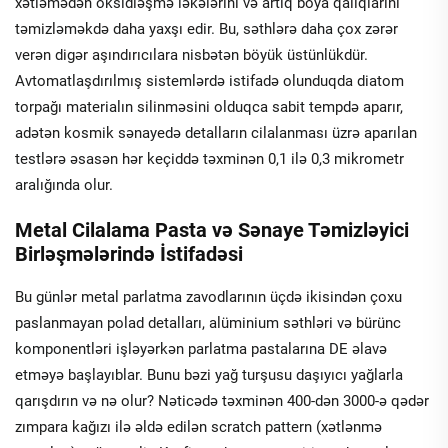
xətləmədən oksidləşmə ləkələrini və artıq boya qalıqlarını
təmizləməkdə daha yaxşı edir. Bu, səthlərə daha çox zərər
verən digər aşındırıcılara nisbətən böyük üstünlükdür.
Avtomatlaşdırılmış sistemlərdə istifadə olunduqda diatom
torpağı materialın silinməsini olduqca sabit tempdə aparır,
adətən kosmik sənayedə detalların cilalanması üzrə aparılan
testlərə əsasən hər keçiddə təxminən 0,1 ilə 0,3 mikrometr
aralığında olur.
Metal Cilalama Pasta və Sənaye Təmizləyici
Birləşmələrində İstifadəsi
Bu günlər metal parlatma zavodlarının üçdə ikisindən çoxu
paslanmayan polad detalları, alüminium səthləri və bürünc
komponentləri işləyərkən parlatma pastalarına DE əlavə
etməyə başlayıblar. Bunu bəzi yağ turşusu daşıyıcı yağlarla
qarışdırın və nə olur? Nəticədə təxminən 400-dən 3000-ə qədər
zımpara kağızı ilə əldə edilən scratch pattern (xətlənmə