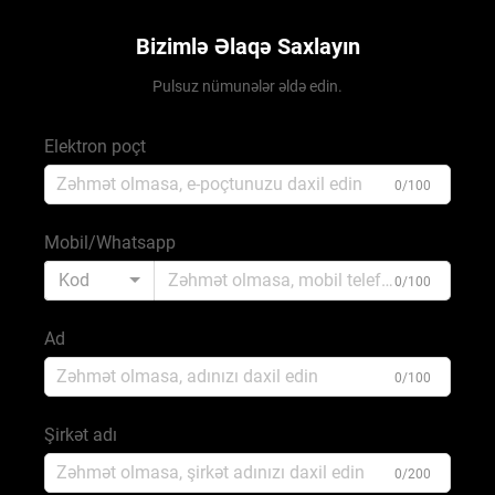
Bizimlə Əlaqə Saxlayın
Pulsuz nümunələr əldə edin.
Elektron poçt
0/100
Mobil/Whatsapp
Kod
0/100
Ad
0/100
Şirkət adı
0/200