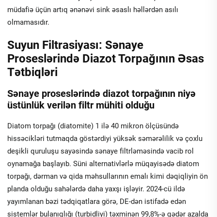
müdafiə üçün artıq ənənəvi sink əsaslı həllərdən asılı
olmamasıdır.
Suyun Filtrasiyası: Sənaye
Proseslərində Diazot Torpağının Əsas
Tətbiqləri
Sənaye proseslərində diazot torpağının niyə
üstünlük verilən filtr mühiti olduğu
Diatom torpağı (diatomite) 1 ilə 40 mikron ölçüsündə
hissəcikləri tutmaqda göstərdiyi yüksək səmərəlilik və çoxlu
deşikli quruluşu sayəsində sənaye filtrləməsində vacib rol
oynamağa başlayıb. Süni alternativlərlə müqayisədə diatom
torpağı, dərman və qida məhsullarının emalı kimi dəqiqliyin ön
planda olduğu sahələrdə daha yaxşı işləyir. 2024-cü ildə
yayımlanan bəzi tədqiqatlara görə, DE-dən istifadə edən
sistemlər bulanıqlığı (turbidliyi) təxminən 99,8%-ə qədər azalda