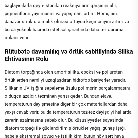
bağlayıcılarla qeyri-istənilən reaksiyaların qarşısını alır,
pigmentlərin yayılmasını və yapışmanı artırır. Həmçinin,
dənəvər struktura malik olması örtüyün keçiriciliyini artırır və
bu da yüksək həcmdə istehsal şəraitində daha tez quruma
imkanı verir.
Rütubətə davamlılıq və örtük sabitliyində Silika
Ehtivasının Rolu
Diatom torpağında olan amorf silika, epoksi və poliuretan
örtüklərdən nəmliyi uzaqlaşdıran hidrofob bariyerlər yaradır.
Silikanın UV işığını səpələmə üsulu polimerin parçalanmasını
olduqca azaldır, təxminən yarısı qədər. Bundan əlavə,
temperaturun dəyişməsinə digər bir çox materiallardan daha
yaxşı cavab verir, bu da temperaturun tez-tez dəyişdiyi hallarda
zərərin azalmasına səbəb olur. Bu xüsusiyyətlər sayəsində
diatom torpağı ilə gücləndirilmiş örtüklər yağış, günəş işığı,
habelə ekstremal soyuq və istilik kimi bütün növ sərt hava