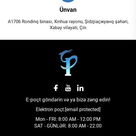
Ünvan
A1706 Rondinq binası, Xinhua rayonu, Şidzjiaçжуанq şəhəri,
Xəbəy vilayəti, Çin
E-poçt göndərin və ya bizə zəng edin!
Elektron poçt:
[email protected]
Mon - FRI: 8:00 AM - 12:00 PM
SAT - GÜNLƏR: 8:00 AM - 22:00