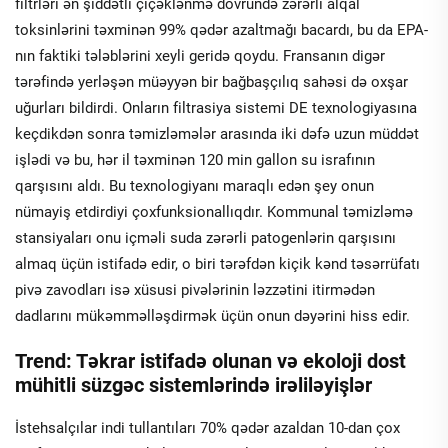
filtrləri ən şiddətli çiçəklənmə dövründə zərərli alqal
toksinlərini təxminən 99% qədər azaltmağı bacardı, bu da EPA-
nın faktiki tələblərini xeyli geridə qoydu. Fransanın digər
tərəfində yerləşən müəyyən bir bağbaşçılıq sahəsi də oxşar
uğurları bildirdi. Onların filtrasiya sistemi DE texnologiyasına
keçdikdən sonra təmizləmələr arasında iki dəfə uzun müddət
işlədi və bu, hər il təxminən 120 min gallon su israfının
qarşısını aldı. Bu texnologiyanı maraqlı edən şey onun
nümayiş etdirdiyi çoxfunksionallıqdır. Kommunal təmizləmə
stansiyaları onu içməli suda zərərli patogenlərin qarşısını
almaq üçün istifadə edir, o biri tərəfdən kiçik kənd təsərrüfatı
pivə zavodları isə xüsusi pivələrinin ləzzətini itirmədən
dadlarını mükəmməlləşdirmək üçün onun dəyərini hiss edir.
Trend: Təkrar istifadə olunan və ekoloji dost
mühitli süzgəc sistemlərində irəliləyişlər
İstehsalçılar indi tullantıları 70% qədər azaldan 10-dan çox