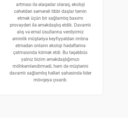
artması ilə əlaqədar olaraq, ekoloji
cəhətdən səmərəli tibbi daşlar təmin
etmək üçün bir sağlamlıq baxımı
provayderi ilə əməkdaşlıq etdik. Davamlı
alış və emal üsullarına verdiyimiz
əminlik müştəriyə keyfiyyətdən imtina
etmədən onların ekoloji hədəflərinə
çatmasında kömək etdi. Bu təşəbbüs
yalnız bizim əməkdaşlığımızı
möhkəmləndirmədi, həm də müştərini
davamlı sağlamlıq həlləri sahəsində lider
mövqeyə çıxardı.