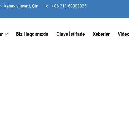
 Xəbəy vilayəti, Çin
+86-311-68003825
ar
Biz Haqqımızda
Əlavə İstifadə
Xəbərlər
Vide