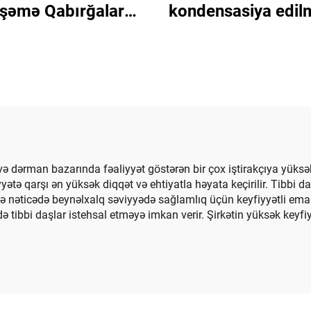
şəmə Qabırğalar
kondensasiya edil
kli Döşəmələr və Əl
kondensasiya edil
ləri üçün Polimer
silika dumanı
Yarpaq
ə dərman bazarında fəaliyyət göstərən bir çox iştirakçıya yüksək 
yətə qarşı ən yüksək diqqət və ehtiyatla həyata keçirilir. Tibbi 
 və nəticədə beynəlxalq səviyyədə sağlamlıq üçün keyfiyyətli ema
 tibbi daşlar istehsal etməyə imkan verir. Şirkətin yüksək keyfi