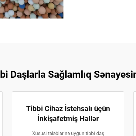
ibbi Daşlarla Sağlamlıq Sənayesi
Tibbi Cihaz İstehsalı üçün
İnkişafetmiş Həllər
Xüsusi tələblərinə uyğun tibbi daş