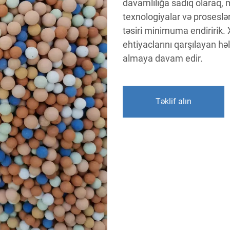
davamlılığa sadiq olaraq, m
texnologiyalar və proseslə
təsiri minimuma endiririk
ehtiyaclarını qarşılayan hə
almaya davam edir.
Təklif alın