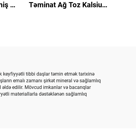
miş və
Təminat Ağ Toz Kalsium
məmiş
Hidroksid Onurğalı Yol
Quruluşu Üçün
keyfiyyətli tibbi daşlar təmin etmək tarixinə
daşların emalı zamanı şirkət mineral və sağlamlıq
l əldə edilir. Mövcud imkanlar və bacarıqlar
yyətli materiallarla dəstəklənən sağlamlıq