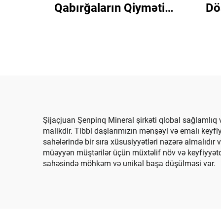
Qabırğaların Qiyməti
Dö
Qızılı Muskovit Bütün
Bəzə
Rənglər Qabırğalar
iş
Perlamutrlı Metalik
Muskovit Çip Qabırğalar
Epoksi Döşəmə üçün
Şijaçjuan Şenpinq Mineral şirkəti qlobal sağlamlıq v
malikdir. Tibbi daşlarımızın mənşəyi və emalı keyfiy
sahələrində bir sıra xüsusiyyətləri nəzərə almalıdır
müəyyən müştərilər üçün müxtəlif növ və keyfiyyətdə
sahəsində möhkəm və unikal başa düşülməsi var.