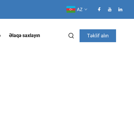
AZ
Təklif alın
o
Əlaqə saxlayın