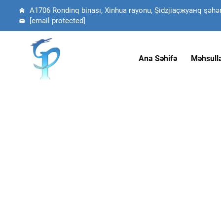
A1706 Rondinq binası, Xinhua rayonu, Şidzjiaçжуанq şəhəri,
[email protected]
Ana Səhifə
Məhsull