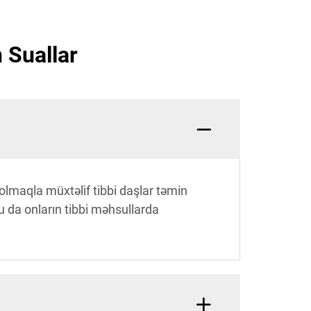
 Suallar
 olmaqla müxtəlif tibbi daşlar təmin
u da onların tibbi məhsullarda