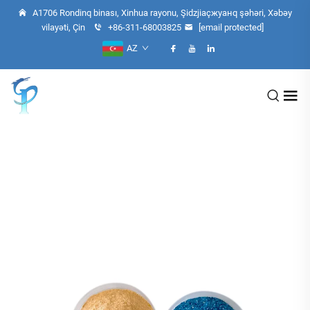
A1706 Rondinq binası, Xinhua rayonu, Şidzjiaçжуанq şəhəri, Xəbəy
vilayəti, Çin
+86-311-68003825
[email protected]
AZ