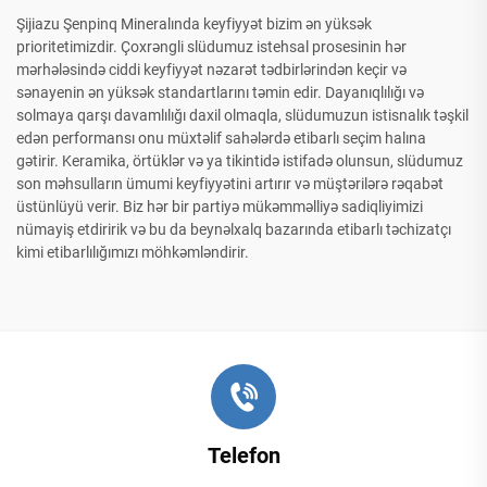
Şijiazu Şenpinq Mineralında keyfiyyət bizim ən yüksək
prioritetimizdir. Çoxrəngli slüdumuz istehsal prosesinin hər
mərhələsində ciddi keyfiyyət nəzarət tədbirlərindən keçir və
sənayenin ən yüksək standartlarını təmin edir. Dayanıqlılığı və
solmaya qarşı davamlılığı daxil olmaqla, slüdumuzun istisnalık təşkil
edən performansı onu müxtəlif sahələrdə etibarlı seçim halına
gətirir. Keramika, örtüklər və ya tikintidə istifadə olunsun, slüdumuz
son məhsulların ümumi keyfiyyətini artırır və müştərilərə rəqabət
üstünlüyü verir. Biz hər bir partiyə mükəmməlliyə sadiqliyimizi
nümayiş etdiririk və bu da beynəlxalq bazarında etibarlı təchizatçı
kimi etibarlılığımızı möhkəmləndirir.
Telefon