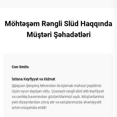
Möhtəşəm Rəngli Slüd Haqqında
Müştəri Şəhadətləri
Con Smits
İstisna Keyfiyyət və Xidmət
Şijiajuan Şenpinq Mineraları ilə işləmək məhsul çeşidimiz
üçün oyun dəyişən oldu. Çoxsaylı rəngli slüd alıb keyfiyyət
və canlılıq baxımından gözləntilərimizi aşdı. Müştərilərimiz
yeni dizaynlardan zövq alır və satışlarımızda əhəmiyyətli
artım müşahidə etdik!