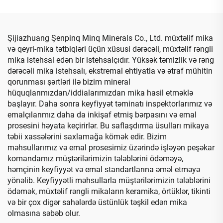
Şamdanları
Şijiazhuang Şenpinq Minq Minerals Co., Ltd. müxtəlif mika
və qeyri-mika tətbiqləri üçün xüsusi dərəcəli, müxtəlif rəngli
mika istehsal edən bir istehsalçıdır. Yüksək təmizlik və rəng
dərəcəli mika istehsalı, ekstremal ehtiyatla və ətraf mühitin
qorunması şərtləri ilə bizim mineral
hüquqlarımızdan/iddialarımızdan mika hasil etməklə
başlayır. Daha sonra keyfiyyət təminatı inspektorlarımız və
emalçılarımız daha da inkişaf etmiş bərpasını və emal
prosesini həyata keçirirlər. Bu saflaşdırma üsulları mikaya
təbii xassələrini saxlamağa kömək edir. Bizim
məhsullarımız və emal prosesimiz üzərində işləyən peşəkar
komandamız müştərilərimizin tələblərini ödəməyə,
həmçinin keyfiyyət və emal standartlarına əməl etməyə
yönəlib. Keyfiyyətli məhsullarla müştərilərimizin tələblərini
ödəmək, müxtəlif rəngli mikaların keramika, örtüklər, tikinti
və bir çox digər sahələrdə üstünlük təşkil edən mika
olmasına səbəb olur.