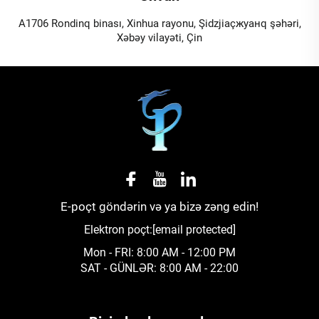
A1706 Rondinq binası, Xinhua rayonu, Şidzjiaçжуанq şəhəri,
Xəbəy vilayəti, Çin
E-poçt göndərin və ya bizə zəng edin!
Elektron poçt:
[email protected]
Mon - FRI: 8:00 AM - 12:00 PM
SAT - GÜNLƏR: 8:00 AM - 22:00