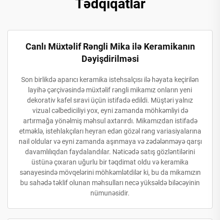
Tədqiqatlar
Canlı Müxtəlif Rəngli Mika ilə Keramikanın
Dəyişdirilməsi
Son birlikdə aparıcı keramika istehsalçısı ilə həyata keçirilən
layihə çərçivəsində müxtəlif rəngli mikamız onların yeni
dekorativ kafel sıravi üçün istifadə edildi. Müştəri yalnız
vizual cəlbediciliyi yox, eyni zamanda möhkəmliyi də
artırmağa yönəlmiş məhsul axtarırdı. Mikamızdan istifadə
etməklə, istehlakçıları heyran edən gözəl rəng variasiyalarına
nail oldular və eyni zamanda aşınmaya və zədələnməyə qarşı
davamlılıqdan faydalandılar. Nəticədə satış gözləntilərini
üstünə çıxaran uğurlu bir təqdimat oldu və keramika
sənayesində mövqelərini möhkəmlətdilər ki, bu da mikamızın
bu sahədə təklif olunan məhsulları necə yüksəldə biləcəyinin
nümunəsidir.