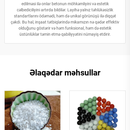
edilməsi ilə onlar betonun möhkəmliyini və estetik
cəlbediciliyini artırda bildilər. Layihə yalnız təhlükəsizlik
standartlarını ödəmədi, həm də unikal görünüşü ilə diqqət
çəkdi. Bu hal, inşaat tətbiqlərində mikamızın nə qədər effektiv
olduğunu göstərir və həm funksional, həm də estetik
üstünlüklər təmin etmə qabiliyyətini nümayiş etdirir.
Əlaqədar məhsullar