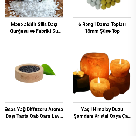
Mənə aiddir Silis Daşı
6 Rəngli Dama Topları
Qurğusu və Fabriki Su
16mm Şüşə Top
Filtrasiya üçün
Arzuolunmaz Silis Daşı
Kuvars Qumu Aşağı
Qiymətli Silis Daşı
Əsas Yağ Diffuzoru Aroma
Yaşıl Himalay Duzu
Daşı Taxta Qab Qara Lava
Şamdanı Kristal Qaya Çay
Daşı Aroma Diffuzoru
Şamı Qurğusu Bəzək
İstəyə Uyğun Loqo ilə
Qurğusu Himalay Duzu