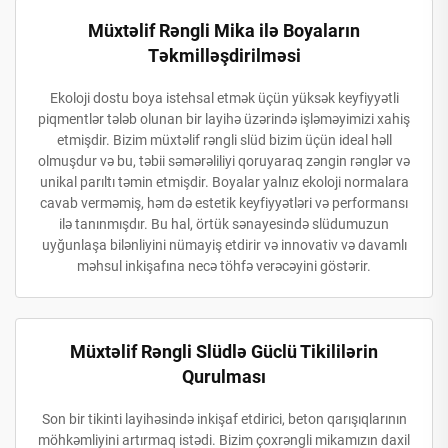
Müxtəlif Rəngli Mika ilə Boyaların
Təkmilləşdirilməsi
Ekoloji dostu boya istehsal etmək üçün yüksək keyfiyyətli
piqmentlər tələb olunan bir layihə üzərində işləməyimizi xahiş
etmişdir. Bizim müxtəlif rəngli slüd bizim üçün ideal həll
olmuşdur və bu, təbii səmərəliliyi qoruyaraq zəngin rənglər və
unikal parıltı təmin etmişdir. Boyalar yalnız ekoloji normalara
cavab verməmiş, həm də estetik keyfiyyətləri və performansı
ilə tanınmışdır. Bu hal, örtük sənayesində slüdumuzun
uyğunlaşa bilənliyini nümayiş etdirir və innovativ və davamlı
məhsul inkişafına necə töhfə verəcəyini göstərir.
Müxtəlif Rəngli Slüdlə Güclü Tikililərin
Qurulması
Son bir tikinti layihəsində inkişaf etdirici, beton qarışıqlarının
möhkəmliyini artırmaq istədi. Bizim çoxrəngli mikamızın daxil