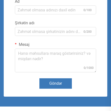
Ad
0/100
Şirkətin adı
0/200
Mesaj
0/1000
Göndər