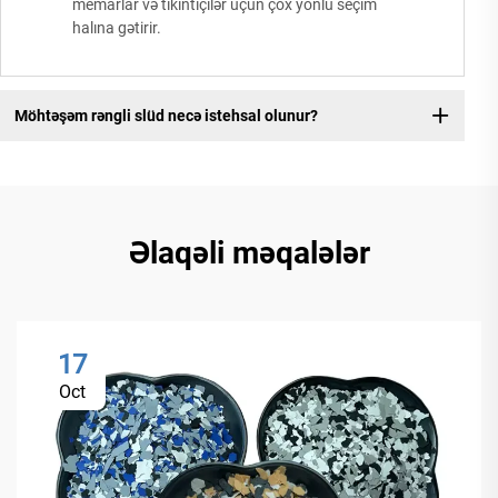
memarlar və tikintiçilər üçün çox yönlü seçim
halına gətirir.
Möhtəşəm rəngli slüd necə istehsal olunur?
Əlaqəli məqalələr
17
Oct