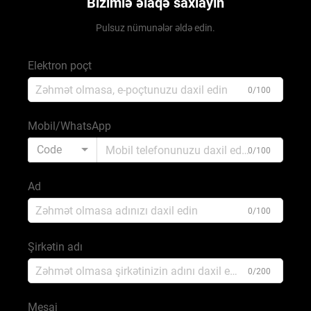
Bizimlə əlaqə saxlayın
Pulsuz nümunələr əldə edin.
Elektron poçt
0/100
Mobil/WhatsApp
Code
0/100
Ad
0/100
Şirkətin adı
0/200
Mesaj