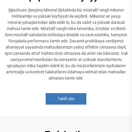
Şijiazhuan Şenpinq Mineral Şirkətində biz müxtəlif rəngli mikanın
möhkəmliyi və yüksək keyfiyyəti ilə seçilirik. Mikamız ən yaxşı
mineral yataqlarından əldə edilir ki, bu da sabit və yüksək dərəcəli
məhsul təmin edir. Müxtəlif rəngli mika keramika, örtüklər və tikinti
kimi müxtəlif sahələrdə istifadəyə idealdir və canlı estetika, həmçinin
fövqəladə performans təmin edir. Davamlı praktikaya verdiyimiz
əhəmiyyət sayəsində məhsullarımızın yalnız effektiv olmasına deyil,
eyni zamanda ətraf mühitə dost olmasına da əmin ola bilərsiniz. İrəli
səviyyə emal texnikaları ilə sənayenin ən yüksək standartlarını
qarşılayan mika təqdim edirik ki, bu da müştərilərimizin layihələrini
artırmağa və konkret tələbatlarını ödəməyə xidmət edən məhsullar
almasını təmin edir.
Təklif alın