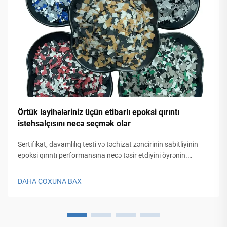
Örtük layihələriniz üçün etibarlı epoksi qırıntı
istehsalçısını necə seçmək olar
Sertifikat, davamlılıq testi və təchizat zəncirinin sabitliyinin
epoksi qırıntı performansına necə təsir etdiyini öyrənin.
Xərcləri yüksəldən örtük nasazlıqlarından qaçınmaq üçün
birinci dərəcəli istehsalçıları seçmək üçün yoxlama siyahısını
DAHA ÇOXUNA BAX
əldə edin.