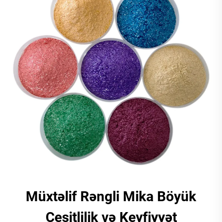
Müxtəlif Rəngli Mika Böyük
Çeşitlilik və Keyfiyyət