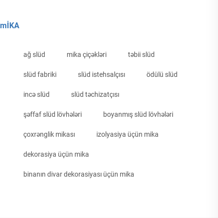
mİKA
ağ slüd
mika çiçəkləri
təbii slüd
slüd fabriki
slüd istehsalçısı
ödülü slüd
incə slüd
slüd təchizatçısı
şəffaf slüd lövhələri
boyanmış slüd lövhələri
çoxrənglik mikası
izolyasiya üçün mika
dekorasiya üçün mika
binanın divar dekorasiyası üçün mika