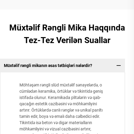
Müxtəlif Rəngli Mika Haqqında
Tez-Tez Verilən Suallar
Müxtəlif rəngli mikanın əsas tətbiqləri nələrdir?
Möhtəşəm rəngli slüd müxtəlif sənayelərdə, o
cümlədən keramika, örtüklər və tikintidə geniş
istifadə olunur. Keramikada plitələrin və qab-
qacağın estetik cazibəsini və möhkəmliyini
artırır. Örtüklərdə canlı rənglər və unikal parıltı
təmin edir, boya və emalı daha cəlbedici edir.
Tikintidə isə beton və digər materialların
möhkəmliyini və vizual cazibəsini artırır,