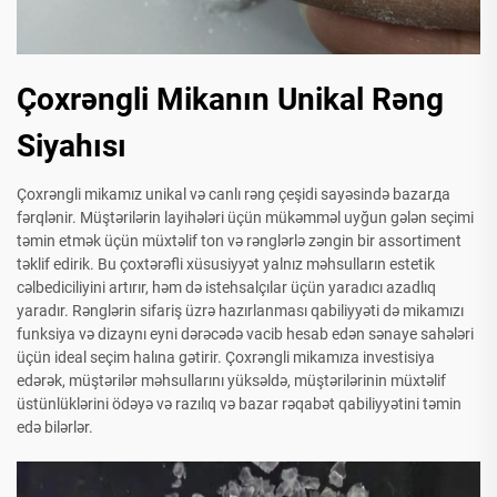
Çoxrəngli Mikanın Unikal Rəng
Siyahısı
Çoxrəngli mikamız unikal və canlı rəng çeşidi sayəsində bazarда
fərqlənir. Müştərilərin layihələri üçün mükəmməl uyğun gələn seçimi
təmin etmək üçün müxtəlif ton və rənglərlə zəngin bir assortiment
təklif edirik. Bu çoxtərəfli xüsusiyyət yalnız məhsulların estetik
cəlbediciliyini artırır, həm də istehsalçılar üçün yaradıcı azadlıq
yaradır. Rənglərin sifariş üzrə hazırlanması qabiliyyəti də mikamızı
funksiya və dizaynı eyni dərəcədə vacib hesab edən sənaye sahələri
üçün ideal seçim halına gətirir. Çoxrəngli mikamıza investisiya
edərək, müştərilər məhsullarını yüksəldə, müştərilərinin müxtəlif
üstünlüklərini ödəyə və razılıq və bazar rəqabət qabiliyyətini təmin
edə bilərlər.