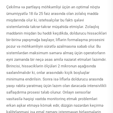
Çekilmə və partlayış möhkəmliyi üçün ən optimal nöqtə
ümumiyyətlə 18 ilə 25 faiz arasında olan zolalıq maddə
miqdarında olur ki, istehsalçılar bu faktı qələvi
sistemlərində təkrar-təkrar müşahidə etmişlər. Zolaqlıq
maddənin miqdarı bu həddi keçdikdə, doldurucu hissəcikləri
bir-birinə yapışmağa başlayır, liflərin formalaşma prosesini
pozur və möhkəmliyin sürətlə azalmasına səbəb olur. Bu
sistemlərdən maksimum səmərə almaq üçün operatorların
eyni zamanda bir neçə əsas amilə nəzarət etmələri lazımdır.
Birincisi, hissəciklərin ölçüləri 2 mikronun aşağısında
saxlanılmalıdır ki, onlar arasındakı kiçik boşluqlar
minimuma endirilsin. Sonra isə liflərlə doldurucu arasında
yaxşı rabitə yaratmaq üçün lazım olan dərəcədə intensivlikli
saflaşdırma prosesi tələb olunur. Onlayn sensorlar
vasitəsilə həqiqi vaxtda monitorinq etmək problemləri
erkən aşkar etməyə kömək edir, düzgün nəzərdən keçirmə
kalibrlənməsi isə emal zamanı istenməyən birləşmələrin