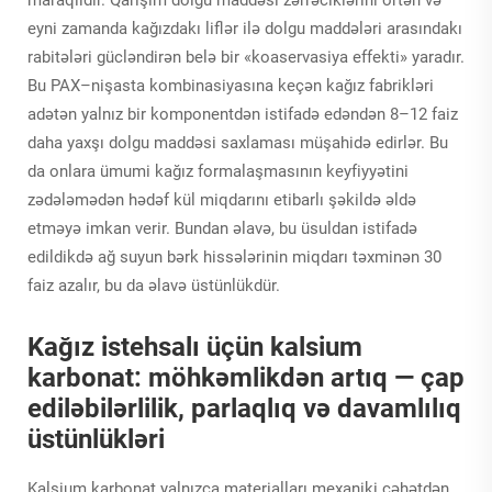
eyni zamanda kağızdakı liflər ilə dolgu maddələri arasındakı
rabitələri gücləndirən belə bir «koaservasiya effekti» yaradır.
Bu PAX–nişasta kombinasiyasına keçən kağız fabrikləri
adətən yalnız bir komponentdən istifadə edəndən 8–12 faiz
daha yaxşı dolgu maddəsi saxlaması müşahidə edirlər. Bu
da onlara ümumi kağız formalaşmasının keyfiyyətini
zədələmədən hədəf kül miqdarını etibarlı şəkildə əldə
etməyə imkan verir. Bundan əlavə, bu üsuldan istifadə
edildikdə ağ suyun bərk hissələrinin miqdarı təxminən 30
faiz azalır, bu da əlavə üstünlükdür.
Kağız istehsalı üçün kalsium
karbonat: möhkəmlikdən artıq — çap
ediləbilərlilik, parlaqlıq və davamlılıq
üstünlükləri
Kalsium karbonat yalnızca materialları mexaniki cəhətdən