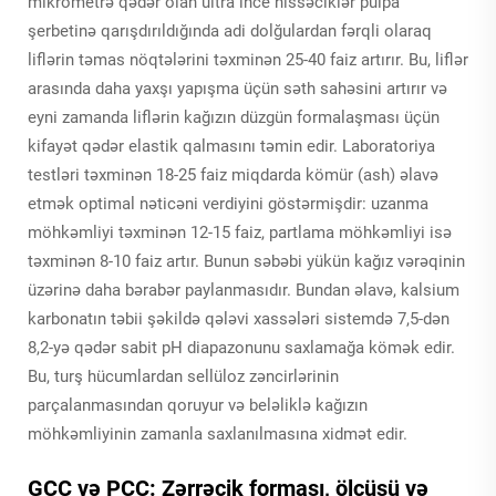
mikrometrə qədər olan ultra ince hissəciklər pulpa
şerbetinə qarışdırıldığında adi dolğulardan fərqli olaraq
liflərin təmas nöqtələrini təxminən 25-40 faiz artırır. Bu, liflər
arasında daha yaxşı yapışma üçün səth sahəsini artırır və
eyni zamanda liflərin kağızın düzgün formalaşması üçün
kifayət qədər elastik qalmasını təmin edir. Laboratoriya
testləri təxminən 18-25 faiz miqdarda kömür (ash) əlavə
etmək optimal nəticəni verdiyini göstərmişdir: uzanma
möhkəmliyi təxminən 12-15 faiz, partlama möhkəmliyi isə
təxminən 8-10 faiz artır. Bunun səbəbi yükün kağız vərəqinin
üzərinə daha bərabər paylanmasıdır. Bundan əlavə, kalsium
karbonatın təbii şəkildə qələvi xassələri sistemdə 7,5-dən
8,2-yə qədər sabit pH diapazonunu saxlamağa kömək edir.
Bu, turş hücumlardan sellüloz zəncirlərinin
parçalanmasından qoruyur və beləliklə kağızın
möhkəmliyinin zamanla saxlanılmasına xidmət edir.
GCC və PCC: Zərrəcik forması, ölçüsü və