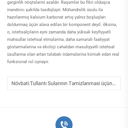
gərginlik nöqtələrini azaldır. Rəqəmlər bu fikri olduqca
inandırıcı şəkildə təsdiqləyir. Mühəndislik üsulu ilə
hazırlanmış kalsium karbonat artıq yalnız boşluqları
doldurmaq üçün əlavə edilən bir komponent deyil. Əksinə,
o, istehsalçıların eyni zamanda daha yüksək keyfiyyətli
məhsullar istehsal etmələrinə, daha səmərəli fəaliyyət
göstərmələrinə və ekoloji cəhətdən məsuliyyətli istehsal
üsullarına olan artan tələbatı ödəmələrinə kömək edən real
funksional rol oynayır.
Növbəti:
Tullantı Sularının Təmizlənməsi üçün Zeolitin Sənaye Tullantı Sularını Təmizləməyə Necə Kömək Etdiyi