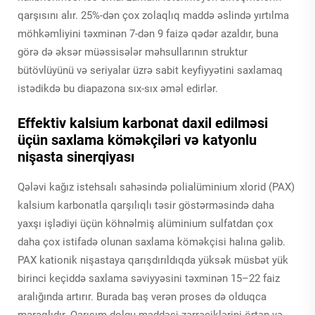
qarşısını alır. 25%-dən çox zolaqlıq maddə əslində yırtılma
möhkəmliyini təxminən 7-dən 9 faizə qədər azaldır, buna
görə də əksər müəssisələr məhsullarının struktur
bütövlüyünü və seriyalar üzrə sabit keyfiyyətini saxlamaq
istədikdə bu diapazona sıx-sıx əməl edirlər.
Effektiv kalsium karbonat daxil edilməsi
üçün saxlama köməkçiləri və katyonlu
nişasta sinerqiyası
Qələvi kağız istehsalı sahəsində polialüminium xlorid (PAX)
kalsium karbonatla qarşılıqlı təsir göstərməsində daha
yaxşı işlədiyi üçün köhnəlmiş alüminium sulfatdan çox
daha çox istifadə olunan saxlama köməkçisi halına gəlib.
PAX kationik nişastaya qarışdırıldıqda yüksək müsbət yük
birinci keçiddə saxlama səviyyəsini təxminən 15–22 faiz
aralığında artırır. Burada baş verən proses də olduqca
maraqlıdır. Qarışım dolgu maddəsi zərrəciklərini örtən və