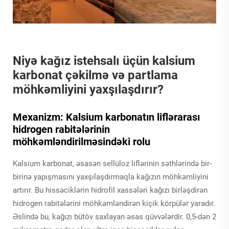
Niyə kağız istehsalı üçün kalsium
karbonat çəkilmə və partlama
möhkəmliyini yaxşılaşdırır?
Mexanizm: Kalsium karbonatın liflərarası
hidrogen rabitələrinin
möhkəmləndirilməsindəki rolu
Kalsium karbonat, əsasən sellüloz liflərinin səthlərində bir-
birinə yapışmasını yaxşılaşdırmaqla kağızın möhkəmliyini
artırır. Bu hissəciklərin hidrofil xassələri kağızı birləşdirən
hidrogen rabitələrini möhkəmləndirən kiçik körpülər yaradır.
Əslində bu, kağızı bütöv saxlayan əsas qüvvələrdir. 0,5-dən 2