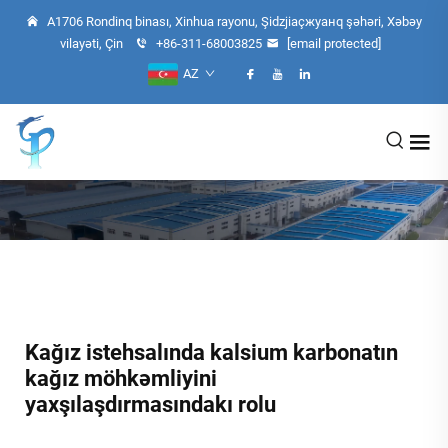
A1706 Rondinq binası, Xinhua rayonu, Şidzjiaçжуанq şəhəri, Xəbəy
vilayəti, Çin
+86-311-68003825
[email protected]
AZ
Kağız istehsalında kalsium karbonatın
kağız möhkəmliyini
yaxşılaşdırmasındakı rolu