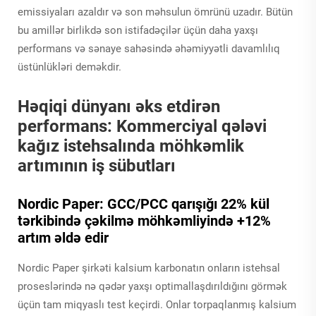
emissiyaları azaldır və son məhsulun ömrünü uzadır. Bütün
bu amillər birlikdə son istifadəçilər üçün daha yaxşı
performans və sənaye sahəsində əhəmiyyətli davamlılıq
üstünlükləri deməkdir.
Həqiqi dünyanı əks etdirən
performans: Kommerciyal qələvi
kağız istehsalında möhkəmlik
artımının iş sübutları
Nordic Paper: GCC/PCC qarışığı 22% kül
tərkibində çəkilmə möhkəmliyində +12%
artım əldə edir
Nordic Paper şirkəti kalsium karbonatın onların istehsal
proseslərində nə qədər yaxşı optimallaşdırıldığını görmək
üçün tam miqyaslı test keçirdi. Onlar torpaqlanmış kalsium