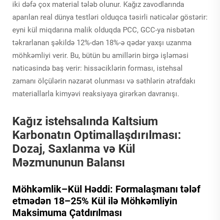
iki dəfə çox material tələb olunur. Kağız zavodlarında
aparılan real dünya testləri olduqca təsirli nəticələr göstərir:
eyni kül miqdarına malik olduqda PCC, GCC-ya nisbətən
təkrarlanan şəkildə 12%-dən 18%-ə qədər yaxşı uzanma
möhkəmliyi verir. Bu, bütün bu amillərin birgə işləməsi
nəticəsində baş verir: hissəciklərin forması, istehsal
zamanı ölçülərin nəzarət olunması və səthlərin ətrafdakı
materiallarla kimyəvi reaksiyaya girərkən davranışı.
Kağız istehsalında Kaltsium
Karbonatın Optimallaşdırılması:
Dozaj, Saxlanma və Kül
Məzmununun Balansı
Möhkəmlik–Kül Həddi: Formalaşmanı tələf
etmədən 18–25% Kül ilə Möhkəmliyin
Maksimuma Çatdırılması