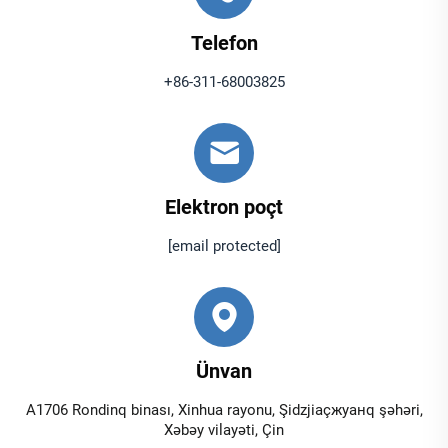
Telefon
+86-311-68003825
Elektron poçt
[email protected]
Ünvan
A1706 Rondinq binası, Xinhua rayonu, Şidzjiaçжуанq şəhəri,
Xəbəy vilayəti, Çin