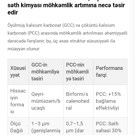
səth kimyası möhkəmlik artımına necə təsir
edir
Öyülmüş kalsium karbonat (GCC) və çöküntü kalsium
karbonatı (PCC) arasında möhkəmlik artırılması əhəmiyyətli
dərəcədə fərqlənir; bu, üç əsas struktur xüsusiyyəti ilə
müəyyən olunur:
GCC-in
PCC-nin
Xüsusi
Performans
möhkəmliyə
möhkəmli
yyət
fərqi
təsiri
yə təsiri
Hissəc
Qeyri-
Birform/s
PCC: +15%
iyin
müntəzəm/b
calenohed
bağlama
forma
ucaqlı
ral
effektivliyi
sı
Ölçü
1–3 μm
0,7–1,5
PCC: Səth
Dağılı
(genişlənmiş
μm (dar
sahəsi 30%