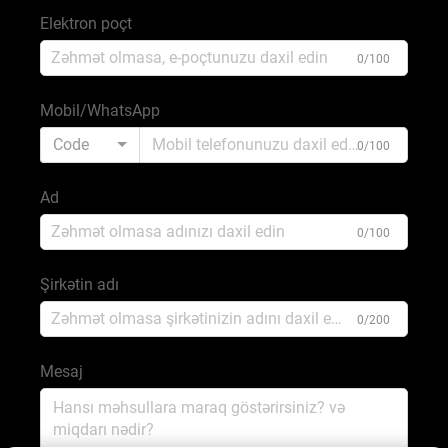
Elektron poçt
0/100
Mobil/WhatsApp
Code
0/100
Ad
0/100
Şirkətin adı
0/200
Mesaj