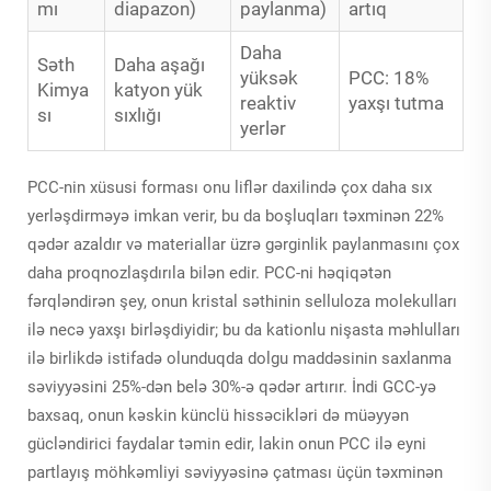
mı
diapazon)
paylanma)
artıq
Daha
Səth
Daha aşağı
yüksək
PCC: 18%
Kimya
katyon yük
reaktiv
yaxşı tutma
sı
sıxlığı
yerlər
PCC-nin xüsusi forması onu liflər daxilində çox daha sıx
yerləşdirməyə imkan verir, bu da boşluqları təxminən 22%
qədər azaldır və materiallar üzrə gərginlik paylanmasını çox
daha proqnozlaşdırıla bilən edir. PCC-ni həqiqətən
fərqləndirən şey, onun kristal səthinin selluloza molekulları
ilə necə yaxşı birləşdiyidir; bu da kationlu nişasta məhlulları
ilə birlikdə istifadə olunduqda dolgu maddəsinin saxlanma
səviyyəsini 25%-dən belə 30%-ə qədər artırır. İndi GCC-yə
baxsaq, onun kəskin künclü hissəcikləri də müəyyən
gücləndirici faydalar təmin edir, lakin onun PCC ilə eyni
partlayış möhkəmliyi səviyyəsinə çatması üçün təxminən