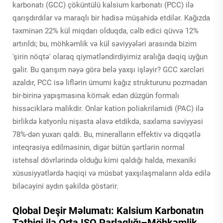
karbonatı (GCC) çöküntülü kalsium karbonatı (PCC) ilə
qarışdırdılar və maraqlı bir hadisə müşahidə etdilər. Kağızda
təxminən 22% kül miqdarı olduqda, cəlb edici qüvvə 12%
artırıldı; bu, möhkəmlik və kül səviyyələri arasında bizim
'şirin nöqtə' olaraq qiymətləndirdiyimiz aralığa dəqiq uyğun
gəlir. Bu qarışım nəyə görə belə yaxşı işləyir? GCC xərcləri
azaldır, PCC isə liflərin ümumi kağız strukturunu pozmadan
bir-birinə yapışmasına kömək edən düzgün formalı
hissəciklərə malikdir. Onlar kation poliakrilamidi (PAC) ilə
birlikdə katyonlu nişasta əlavə etdikdə, saxlama səviyyəsi
78%-dən yuxarı qaldı. Bu, mineralların effektiv və diqqətlə
inteqrasiya edilməsinin, digər bütün şərtlərin normal
istehsal dövrlərində olduğu kimi qaldığı halda, mexaniki
xüsusiyyətlərdə həqiqi və müsbət yaxşılaşmaların əldə edilə
biləcəyini aydın şəkildə göstərir.
Qlobal Deşir Məlumatı: Kalsium Karbonatın
Tətbiqi ilə Orta ISO Parlaqlığı–Möhkəmlik