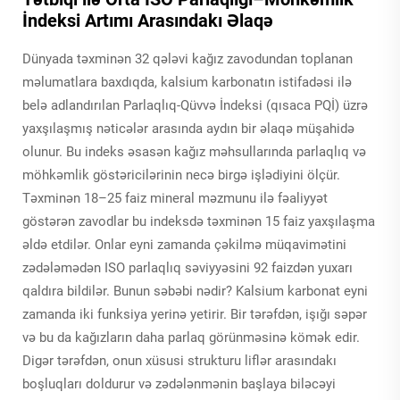
İndeksi Artımı Arasındakı Əlaqə
Dünyada təxminən 32 qələvi kağız zavodundan toplanan
məlumatlara baxdıqda, kalsium karbonatın istifadəsi ilə
belə adlandırılan Parlaqlıq-Qüvvə İndeksi (qısaca PQİ) üzrə
yaxşılaşmış nəticələr arasında aydın bir əlaqə müşahidə
olunur. Bu indeks əsasən kağız məhsullarında parlaqlıq və
möhkəmlik göstəricilərinin necə birgə işlədiyini ölçür.
Təxminən 18–25 faiz mineral məzmunu ilə fəaliyyət
göstərən zavodlar bu indeksdə təxminən 15 faiz yaxşılaşma
əldə etdilər. Onlar eyni zamanda çəkilmə müqavimətini
zədələmədən ISO parlaqlıq səviyyəsini 92 faizdən yuxarı
qaldıra bildilər. Bunun səbəbi nədir? Kalsium karbonat eyni
zamanda iki funksiya yerinə yetirir. Bir tərəfdən, işığı səpər
və bu da kağızların daha parlaq görünməsinə kömək edir.
Digər tərəfdən, onun xüsusi strukturu liflər arasındakı
boşluqları doldurur və zədələnmənin başlaya biləcəyi