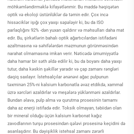
möhkəmləndirməklə kifayətlənmir. Bu maddə həqiqətən
optik və ekoloji üstünlüklər də təmin edir. Çox incə
hissəciklər işığı çox yaxşı səpələyir ki, bu da ISO
parlaqlığını 92% -dən yuxarı qaldırır və məhsulları daha mat
edir. Bu, şirkətlərin bahalı optik ağartıcılardan istifadəni
azaltmasına və səhifələrdən məzmunun görünməsindən
narahat olmamasına imkan verir. Nəticədə ümumiyyətlə
daha hamar bir səth əldə edilir ki, bu da boyanı daha yaxşı
tutur, daha kəskin şəkillər yaradır və çap zamanı rəngləri
dəqiq saxlayır. İstehsalçılar ənənəvi ağac pulpunun
təxminən 25%-ni kalsium karbonatla əvəz etdikdə, xammal
üzrə xərcləri azaldırlar və meşələrə yüklənməni azaldırlar.
Bundan əlavə, pulp alma və qurutma prosesinin tamamı
daha az enerji istifadə edir. Toksik olmayan, təbiidən olan
bir mineral olduğu üçün kalsium karbonat kağız
zavodlarının turşu prosesindən qələvi prosesinə keçidini də
asanlaşdırır. Bu dəyişiklik istehsal zamanı zərərli