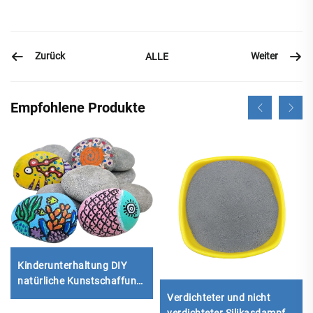
Zurück
Weiter
ALLE
Empfohlene Produkte
Kinderunterhaltung DIY
natürliche Kunstschaffung
bemalte Steinplättchen-
Verdichteter und nicht
Kiesel
verdichteter Silikasdampf