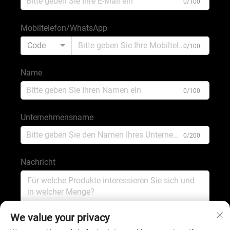
0/100
Mobiltelefon/WhatsApp
Code
0/100
Name
0/100
Unternehmensname
0/200
Nachricht
0/1000
We value your privacy