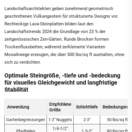
Landschaftsarchitekten geben zunehmend geometrisch
geschnittenen Vulkangestein für strukturierte Designs vor.
Rechteckige Lava-Steinplatten bilden laut den
Landschaftstrends 2024 die Grundlage von 23 % der
zeitgenössischen Zen-Gärten. Runde Brocken formen
Trockenflussbetten, während zerkleinerte Varianten
Mosaikwege erzeugen, die über 500 lbs/sq ft aushalten, ohne
sich zu verdichten.
Optimale Steingröße, -tiefe und -bedeckung
für visuelles Gleichgewicht und langfristige
Stabilität
Empfohlene
Anwendung
Schichttiefe
Bedeckungsrat
Größe
Gartenbegrenzungen
1-2" Nuggets
2-3"
50 lbs/sq ft
1/4-1/2"
Pfadbelag
1.5-2"
80 lbs/sq ft