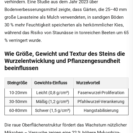
verhindern. Eine Studie aus dem Jahr 2023 über
Bodenverbesserungsmittel zeigte, dass Gärten, die 25–40 mm
große Lavasteine als Mulch verwendeten, in sandigen Böden
30 % mehr Feuchtigkeit speicherten als herkömmlicher Kies,
während das Risiko von Staunässe in tonreichen Beeten um 65
% verringert wurde.
Wie Größe, Gewicht und Textur des Steins die
Wurzelentwicklung und Pflanzengesundheit
beeinflussen
Steingröße
Gewichts-Einfluss
Wurzelvorteil
10-20mm
Leicht (0,8 g/cm³)
Faserwurzel-Proliferation
30-50mm
Mäßig (1,2 g/cm³)
Pfahlwurzel-Verankerung
60-80mm
Schwer (1,5 g/cm³)
Hangstabilisierung
Die raue Oberflächenstruktur fördert das Wachstum nützlicher
Mikroben – Versuche zeigen eine 22 % höhere Mykorrhiza-