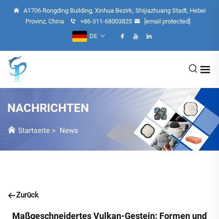
A1706 Rongding Building, Xinhua Bezirk, Shijiazhuang Stadt, Hebei
Provinz, China
+86-311-68003825
[email protected]
DE
NACHRICHTEN
Startseite
>
News
Zurück
Maßgeschneidertes Vulkan-Gestein: Formen und