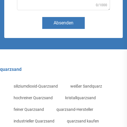
0/1000
Absenden
quarzsand
siliziumdioxid-Quarzsand
weißer Sandquarz
hochreiner Quarzsand
kristallquarzsand
feiner Quarzsand
quarzsand-Hersteller
industrieller Quarzsand
quarzsand kaufen