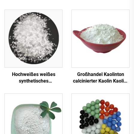
Hochweißes weißes
Großhandel Kaolinton
synthetisches
calcinierter Kaolin Kaolin-
Glimmerflocken weißer
Pulver für
Glimmer transparente
Keramikglasuren 93 %
Glimmerflocken für
Weißgrad Mesh calciniert
Isolationsdekoration
für Papierbeschichtungen
Kunststoffbau