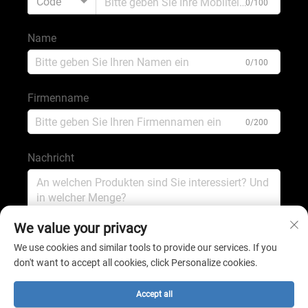
Code
0/100
Name
0/100
Firmenname
0/200
Nachricht
0/1000
We value your privacy
We use cookies and similar tools to provide our services. If you
don't want to accept all cookies, click Personalize cookies.
Absenden
Accept all