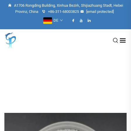
A1706 Rongding Building, Xinhua Bezirk, Shijiazhuang Stadt, Hebei
Provinz, China
+86-311-68003825
[email protected]
DE