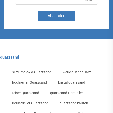
0/1000
Absenden
quarzsand
siliziumdioxid-Quarzsand
weißer Sandquarz
hochreiner Quarzsand
kristallquarzsand
feiner Quarzsand
quarzsand-Hersteller
industrieller Quarzsand
quarzsand kaufen