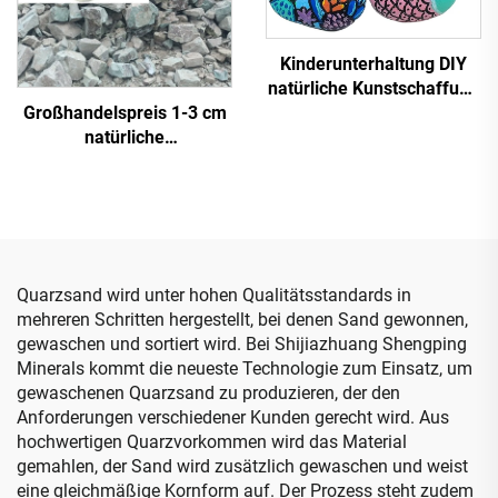
Kinderunterhaltung DIY
natürliche Kunstschaffung
Großhandelspreis 1-3 cm
bemalte Steinplättchen-
natürliche
Kiesel
Zeolithgranulate zur
Wasseraufbereitung
Quarzsand wird unter hohen Qualitätsstandards in
mehreren Schritten hergestellt, bei denen Sand gewonnen,
gewaschen und sortiert wird. Bei Shijiazhuang Shengping
Minerals kommt die neueste Technologie zum Einsatz, um
gewaschenen Quarzsand zu produzieren, der den
Anforderungen verschiedener Kunden gerecht wird. Aus
hochwertigen Quarzvorkommen wird das Material
gemahlen, der Sand wird zusätzlich gewaschen und weist
eine gleichmäßige Kornform auf. Der Prozess steht zudem