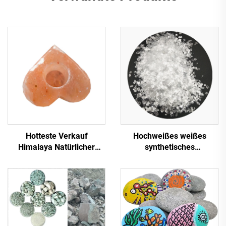
Hotteste Verkauf
Hochweißes weißes
Himalaya Natürlicher
synthetisches
Kristall-Kerzenhalter
Glimmerflocken weißer
Hochwertige Kerzenhalter
Glimmer transparente
Steinsalz Natürliche
Glimmerflocken für
Himalaya-Salzlampen
Isolationsdekoration
Kunststoffbau