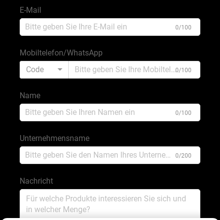
E-Mail
0/100
Mobiltelefon/WhatsApp
Code
0/100
Name
0/100
Unternehmensname
0/200
Nachricht