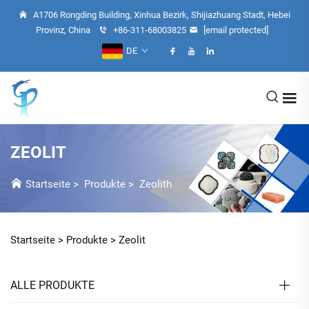
A1706 Rongding Building, Xinhua Bezirk, Shijiazhuang Stadt, Hebei
Provinz, China
+86-311-68003825
[email protected]
DE
ZEOLIT
Startseite
>
Produkte
>
Zeolith
Startseite >
Produkte
>
Zeolit
ALLE PRODUKTE