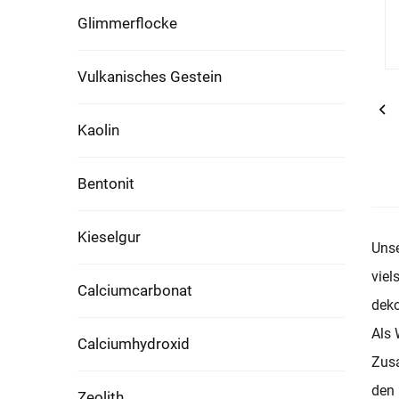
Glimmerflocke
Vulkanisches Gestein
Kaolin
Bentonit
Kieselgur
Unse
viel
Calciumcarbonat
deko
Als 
Calciumhydroxid
Zusa
den 
Zeolith