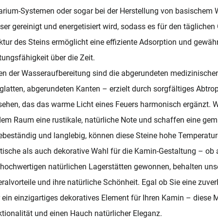
rium-Systemen oder sogar bei der Herstellung von basischem Wa
er gereinigt und energetisiert wird, sodass es für den täglichen
ktur des Steins ermöglicht eine effiziente Adsorption und gewähr
tungsfähigkeit über die Zeit.
n der Wasseraufbereitung sind die abgerundeten medizinischen 
 glatten, abgerundeten Kanten – erzielt durch sorgfältiges Abtrop
ehen, das das warme Licht eines Feuers harmonisch ergänzt. We
dem Raum eine rustikale, natürliche Note und schaffen eine ge
ebeständig und langlebig, können diese Steine hohe Temperatur
tische als auch dekorative Wahl für die Kamin-Gestaltung – ob a
hochwertigen natürlichen Lagerstätten gewonnen, behalten unse
ralvorteile und ihre natürliche Schönheit. Egal ob Sie eine zuv
 ein einzigartiges dekoratives Element für Ihren Kamin – diese Ma
tionalität und einen Hauch natürlicher Eleganz.