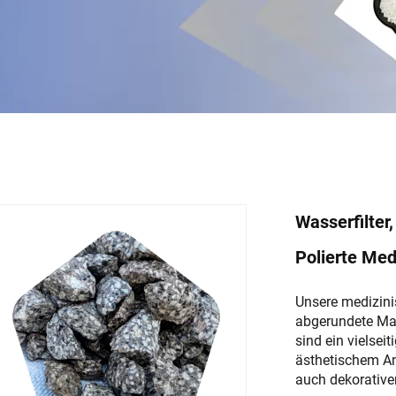
Wasserfilter
Polierte Med
Unsere medizinis
abgerundete Mai
sind ein vielsei
ästhetischem An
auch dekorative