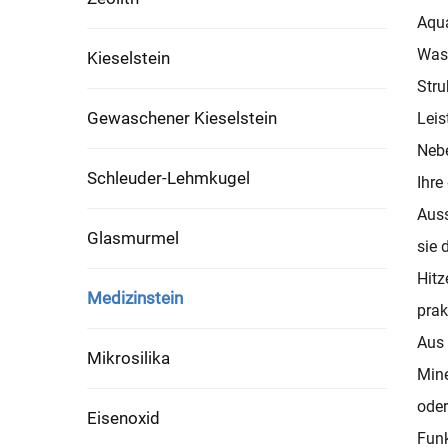
Aqua
Wass
Kieselstein
Stru
Gewaschener Kieselstein
Leis
Nebe
Schleuder-Lehmkugel
Ihre
Auss
Glasmurmel
sie 
Hitz
Medizinstein
prak
Aus 
Mikrosilika
Mine
oder
Eisenoxid
Funk