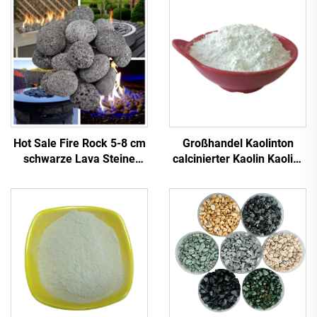
Hot Sale Fire Rock 5-8 cm
Großhandel Kaolinton
schwarze Lava Steine
calcinierter Kaolin Kaolin-
Kieselsteine Stein Sauna
Pulver für
Stein Feuer Glas
Keramikglasuren 93 %
Außenfeuerstelle
Weißgrad Mesh calciniert
Gartengestaltung Steine
für Papierbeschichtungen