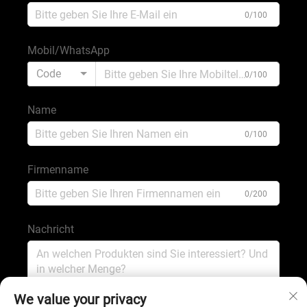
0/100
Mobil/WhatsApp
Code
0/100
Name
0/100
Firmenname
0/200
Nachricht
0/1000
We value your privacy