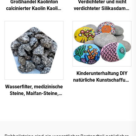
Großhandel Kaolinton
Verdichteter und nicht
calcinierter Kaolin Kaolin-
verdichteter Silikasdampf
Pulver für
für Zement
Keramikglasuren 93 %
Weißgrad Mesh calciniert
für Papierbeschichtungen
Kinderunterhaltung DIY
natürliche Kunstschaffung
Wasserfilter, medizinische
bemalte Steinplättchen-
Steine, Maifan-Steine,
Kiesel
polierte medizinische
Steine für Kamin