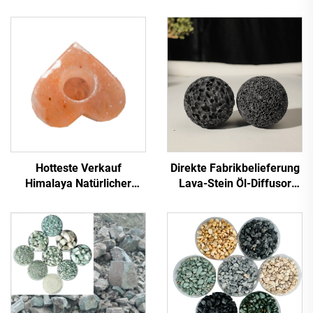
Hotteste Verkauf
Direkte Fabrikbelieferung
Himalaya Natürlicher
Lava-Stein Öl-Diffusor
Kristall-Kerzenhalter
Stein glatte Oberfläche
Hochwertige Kerzenhalter
frische Luft schwarz/rot
Steinsalz Natürliche
Farbe
Himalaya-Salzlampen