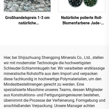
Großhandelspreis 1-3 cm
Natürliche polierte Roll-
natürliche
Blumenfarbene Jade-
Zeolithgranulate zur
Kiesel für Garten-
Wasseraufbereitung
Landschaftsgestaltung
und Aquarium-Dekoration
Sportboden-Zubehör
Hier, bei Shijiazhuang Shengping Minerals Co., Ltd., stellen
wir mit modernster Technologie die hochwertigsten
Schleuder-Schlammkugeln her. Wir verarbeiten erstklassige
mineralische Rohstoffe aus dem Import und verpacken
diese fachkundig in hochwertige Polymaterialien, um den
Mindestbestellmengen gerecht zu werden. Eine
spezialisierte Maschine unseres Teams, dessen Mitglieder
aus Konstruktions- und Fertigungsingenieuren bestehen,
übernimmt die Prozesse der Verfeinerung, Formgebung und
anschließenden Verpackung. Unsere Manager achten