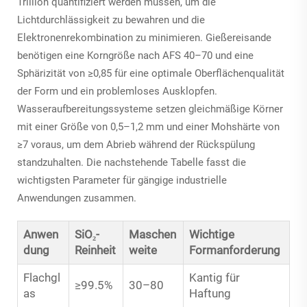
Trillion quantifiziert werden müssen, um die
Lichtdurchlässigkeit zu bewahren und die
Elektronenrekombination zu minimieren. Gießereisande
benötigen eine Korngröße nach AFS 40–70 und eine
Sphärizität von ≥0,85 für eine optimale Oberflächenqualität
der Form und ein problemloses Ausklopfen.
Wasseraufbereitungssysteme setzen gleichmäßige Körner
mit einer Größe von 0,5–1,2 mm und einer Mohshärte von
≥7 voraus, um dem Abrieb während der Rückspülung
standzuhalten. Die nachstehende Tabelle fasst die
wichtigsten Parameter für gängige industrielle
Anwendungen zusammen.
Anwen
SiO₂-
Maschen
Wichtige
dung
Reinheit
weite
Formanforderung
Flachgl
Kantig für
≥99.5%
30–80
as
Haftung