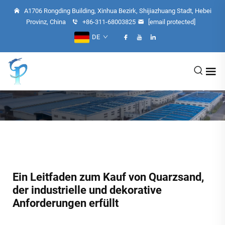
A1706 Rongding Building, Xinhua Bezirk, Shijiazhuang Stadt, Hebei
Provinz, China
+86-311-68003825
[email protected]
DE
Ein Leitfaden zum Kauf von Quarzsand,
der industrielle und dekorative
Anforderungen erfüllt