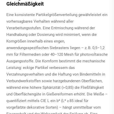
Gleichmäßigkeit
Eine konsistente Partikelgrößenverteilung gewährleistet ein
vorhersagbares Verhalten während aller
Verarbeitungsstufen. Eine Entmischung während der
Handhabung oder Dosierung wird minimiert, wenn die
Korngrößen innerhalb eines engen,
anwendungsspezifischen Siebrasters liegen – z. B. 0,5–1,2
mm für Filtermedien oder 40–120 Mesh für photovoltaische
Ausgangsstoffe. Die Kornform bestimmt die mechanische
Leistung: eckige Partikel verbessern das
Verzahnungsverhalten und die Haftung von Bindemitteln in
Verbundwerkstoffen sowie harzgebundenen Oberflächen,
während eine höhere Sphärizität (> 0,85) die Fließfähigkeit
und Oberflächengüte in Gießereiformen erhöht. Die Weiße –
quantifiziert mittels CIE L
ein
b* (L* ≥ 85 ideal für
vorgefärbte dekorative Sorten) – hängt unmittelbar vom
Eisengehalt und der Wirksamkeit der Spülung ab. Eine