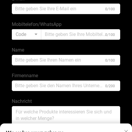
0/100
Mobiltelefon/WhatsApp
Code
0/100
Name
0/100
Firmenname
0/200
Nachricht
0/1000