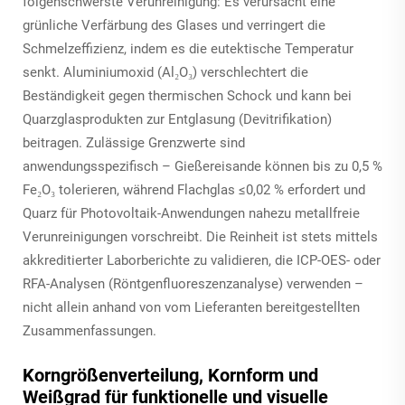
folgenschwerste Verunreinigung: Es verursacht eine
grünliche Verfärbung des Glases und verringert die
Schmelzeffizienz, indem es die eutektische Temperatur
senkt. Aluminiumoxid (Al₂O₃) verschlechtert die
Beständigkeit gegen thermischen Schock und kann bei
Quarzglasprodukten zur Entglasung (Devitrifikation)
beitragen. Zulässige Grenzwerte sind
anwendungsspezifisch – Gießereisande können bis zu 0,5 %
Fe₂O₃ tolerieren, während Flachglas ≤0,02 % erfordert und
Quarz für Photovoltaik-Anwendungen nahezu metallfreie
Verunreinigungen vorschreibt. Die Reinheit ist stets mittels
akkreditierter Laborberichte zu validieren, die ICP-OES- oder
RFA-Analysen (Röntgenfluoreszenzanalyse) verwenden –
nicht allein anhand von vom Lieferanten bereitgestellten
Zusammenfassungen.
Korngrößenverteilung, Kornform und
Weißgrad für funktionelle und visuelle