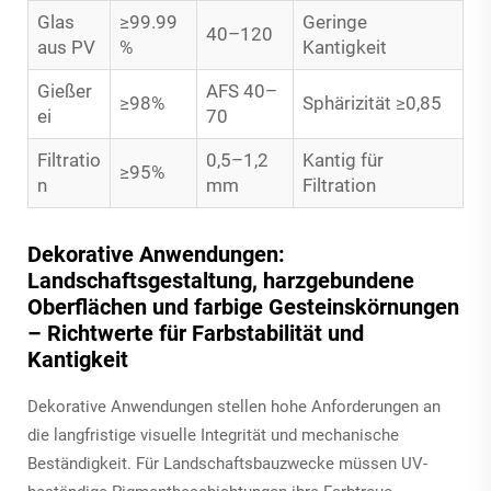
Glas
≥99.99
Geringe
40–120
aus PV
%
Kantigkeit
Gießer
AFS 40–
≥98%
Sphärizität ≥0,85
ei
70
Filtratio
0,5–1,2
Kantig für
≥95%
n
mm
Filtration
Dekorative Anwendungen:
Landschaftsgestaltung, harzgebundene
Oberflächen und farbige Gesteinskörnungen
– Richtwerte für Farbstabilität und
Kantigkeit
Dekorative Anwendungen stellen hohe Anforderungen an
die langfristige visuelle Integrität und mechanische
Beständigkeit. Für Landschaftsbauzwecke müssen UV-