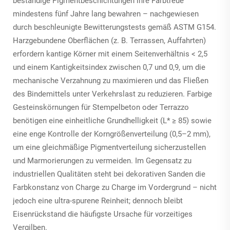
beständige Pigmentbeschichtungen ihre Farbtreue
mindestens fünf Jahre lang bewahren – nachgewiesen
durch beschleunigte Bewitterungstests gemäß ASTM G154.
Harzgebundene Oberflächen (z. B. Terrassen, Auffahrten)
erfordern kantige Körner mit einem Seitenverhältnis < 2,5
und einem Kantigkeitsindex zwischen 0,7 und 0,9, um die
mechanische Verzahnung zu maximieren und das Fließen
des Bindemittels unter Verkehrslast zu reduzieren. Farbige
Gesteinskörnungen für Stempelbeton oder Terrazzo
benötigen eine einheitliche Grundhelligkeit (L* ≥ 85) sowie
eine enge Kontrolle der Korngrößenverteilung (0,5–2 mm),
um eine gleichmäßige Pigmentverteilung sicherzustellen
und Marmorierungen zu vermeiden. Im Gegensatz zu
industriellen Qualitäten steht bei dekorativen Sanden die
Farbkonstanz von Charge zu Charge im Vordergrund – nicht
jedoch eine ultra-spurene Reinheit; dennoch bleibt
Eisenrückstand die häufigste Ursache für vorzeitiges
Vergilben.