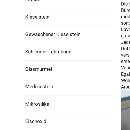
Die 
Büro
Kieselstein
mode
sond
Lava
Gewaschener Kieselstein
(Lav
Jede
Duft
Schleuder-Lehmkugel
vers
erne
Vari
Glasmurmel
Egal
Wohn
Medizinstein
Arom
Mikrosilika
Eisenoxid