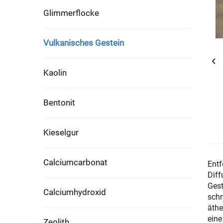
Glimmerflocke
Vulkanisches Gestein
Kaolin
Bentonit
Kieselgur
Calciumcarbonat
Entf
Diff
Gest
Calciumhydroxid
schn
äthe
eine
Zeolith