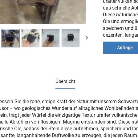
uralter vulkanis
das schnelle A
Diese natürliche
Öle und ermögli
speichern und ü
dezenten, langa
Anfrage
Übersicht
esseln Sie die rohe, erdige Kraft der Natur mit unserem Schwar
usor – wo geologisches Wunder auf alltägliches Wohlbefinden tr
ein, trägt jeder Würfel die einzigartige Textur uralter vulkanisch
elle Abkühlen von flüssigem Magma entstanden sind. Diese natü
rische Öle, sodass der Stein diese aufnehmen, speichern und l
 sanfte, langanhaltende Duftwolke zu erzeugen, die jeden Raum