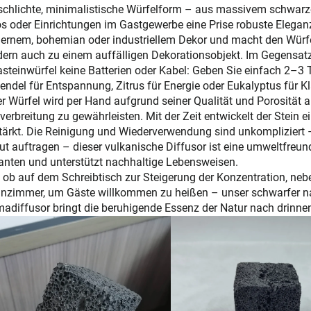
schlichte, minimalistische Würfelform – aus massivem schwarz
s oder Einrichtungen im Gastgewerbe eine Prise robuste Eleganz
rnem, bohemian oder industriellem Dekor und macht den Würfel 
ern auch zu einem auffälligen Dekorationsobjekt. Im Gegensatz 
steinwürfel keine Batterien oder Kabel: Geben Sie einfach 2–3 T
endel für Entspannung, Zitrus für Energie oder Eukalyptus für Kl
r Würfel wird per Hand aufgrund seiner Qualität und Porosität
verbreitung zu gewährleisten. Mit der Zeit entwickelt der Stein e
tärkt. Die Reinigung und Wiederverwendung sind unkomplizier
ut auftragen – dieser vulkanische Diffusor ist eine umweltfreund
anten und unterstützt nachhaltige Lebensweisen.
 ob auf dem Schreibtisch zur Steigerung der Konzentration, neb
zimmer, um Gäste willkommen zu heißen – unser schwarfer nat
adiffusor bringt die beruhigende Essenz der Natur nach drinnen