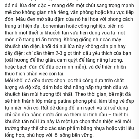
đá núi lửa đen đặc – mang đến một chút sang trọng mạnh
mẽ cho không gian nhà riêng, văn phòng hoặc khu vực tiếp
đón. Màu đen mờ sâu đậm của nó hài hòa với phong cách
trang trí hiện đại, bohemian hoặc công nghiệp, biến nó
thành một thiết bị khuếch tán vừa tiện dụng vừa là một
món đồ trang trí ấn tượng. Không giống như các máy
khuếch tán điện, khối đá núi lửa này không cần pin hay
dây điện: chỉ cần thêm 2-3 giọt tinh dầu yêu thích của bạn
(oải hương để thư giãn, cam quýt để tăng năng lượng,
hoặc bạch đàn để đầu óc minh mẫn), và để thiên nhiên
thực hiện phần việc còn lại.
Mỗi khối đá đều được chọn lọc thủ công dựa trên chất
lượng và độ xốp, đảm bảo khả năng hấp thụ tinh dầu và
khuếch tán mùi hương tốt nhất. Theo thời gian, bề mặt đá
sẽ hình thành lớp màng patina phong phú, làm tăng vẻ đẹp
tự nhiên vốn có. Rất dễ dàng để làm sạch và tái sử dụng –
chỉ cần rửa bằng nước ấm và thêm lại tinh dầu – thiết bị
khuếch tán núi lửa này là một lựa chọn thân thiện với môi
trường thay thế cho các sản phẩm bằng nhựa hoặc vật liệu
tổng hợp, phù hợp với lối sống bền vững.