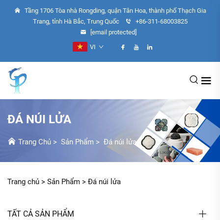
Tầng 1706 Tòa nhà Rongding, quận Tân Hoa, thành phố Thạch Gia
Trang, tỉnh Hà Bắc, Trung Quốc
+86-311-68003825
[email protected]
VI
ĐÁ NÚI LỬA
Trang Chủ
>
Sản Phẩm
>
Đá núi lửa
Trang chủ >
Sản Phẩm
>
Đá núi lửa
TẤT CẢ SẢN PHẨM