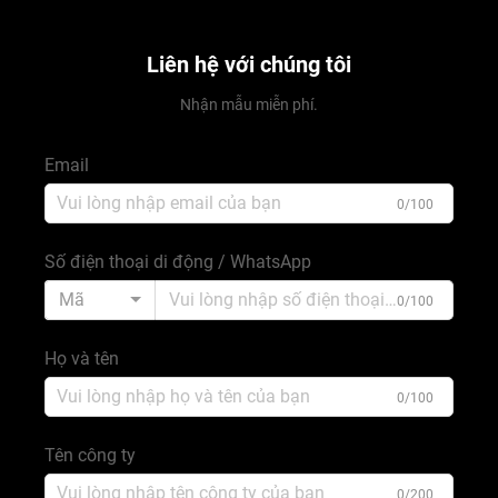
Liên hệ với chúng tôi
Nhận mẫu miễn phí.
Email
0/100
Số điện thoại di động / WhatsApp
Mã
0/100
Họ và tên
0/100
Tên công ty
0/200