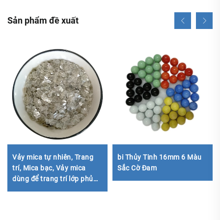
Sản phẩm đề xuất
Vảy mica tự nhiên, Trang
bi Thủy Tinh 16mm 6 Màu
trí, Mica bạc, Vảy mica
Sắc Cờ Đam
dùng để trang trí lớp phủ
gạch lát sàn, sàn epoxy