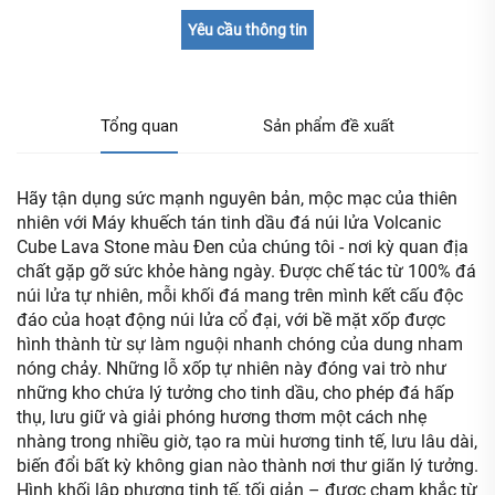
Yêu cầu thông tin
Tổng quan
Sản phẩm đề xuất
Hãy tận dụng sức mạnh nguyên bản, mộc mạc của thiên
nhiên với Máy khuếch tán tinh dầu đá núi lửa Volcanic
Cube Lava Stone màu Đen của chúng tôi - nơi kỳ quan địa
chất gặp gỡ sức khỏe hàng ngày. Được chế tác từ 100% đá
núi lửa tự nhiên, mỗi khối đá mang trên mình kết cấu độc
đáo của hoạt động núi lửa cổ đại, với bề mặt xốp được
hình thành từ sự làm nguội nhanh chóng của dung nham
nóng chảy. Những lỗ xốp tự nhiên này đóng vai trò như
những kho chứa lý tưởng cho tinh dầu, cho phép đá hấp
thụ, lưu giữ và giải phóng hương thơm một cách nhẹ
nhàng trong nhiều giờ, tạo ra mùi hương tinh tế, lưu lâu dài,
biến đổi bất kỳ không gian nào thành nơi thư giãn lý tưởng.
Hình khối lập phương tinh tế, tối giản – được chạm khắc từ