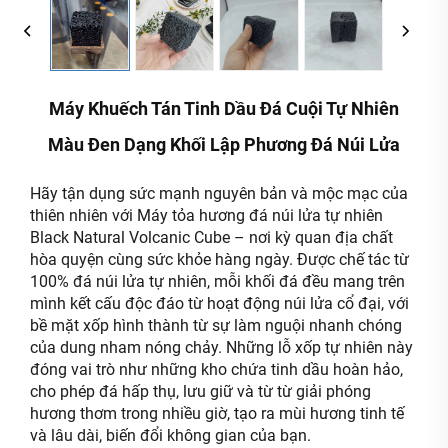
Máy Khuếch Tán Tinh Dầu Đá Cuội Tự Nhiên
Màu Đen Dạng Khối Lập Phương Đá Núi Lửa
Hãy tận dụng sức mạnh nguyên bản và mộc mạc của
thiên nhiên với Máy tỏa hương đá núi lửa tự nhiên
Black Natural Volcanic Cube – nơi kỳ quan địa chất
hòa quyện cùng sức khỏe hàng ngày. Được chế tác từ
100% đá núi lửa tự nhiên, mỗi khối đá đều mang trên
mình kết cấu độc đáo từ hoạt động núi lửa cổ đại, với
bề mặt xốp hình thành từ sự làm nguội nhanh chóng
của dung nham nóng chảy. Những lỗ xốp tự nhiên này
đóng vai trò như những kho chứa tinh dầu hoàn hảo,
cho phép đá hấp thụ, lưu giữ và từ từ giải phóng
hương thơm trong nhiều giờ, tạo ra mùi hương tinh tế
và lâu dài, biến đổi không gian của bạn.