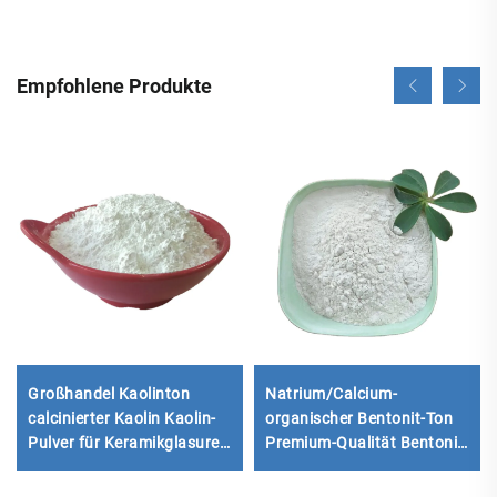
Empfohlene Produkte
Großhandel Kaolinton
Natrium/Calcium-
calcinierter Kaolin Kaolin-
organischer Bentonit-Ton
Pulver für Keramikglasuren
Premium-Qualität Bentonit-
93 % Weißgrad Mesh
Produkt
calciniert für