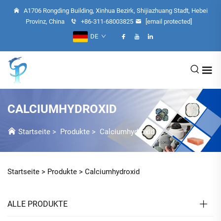
A1706 Rongding Building, Xinhua Bezirk, Shijiazhuang Stadt, Hebei
Provinz, China
+86-311-68003825
[email protected]
DE
CALCIUMHYDROXID
Startseite
>
Produkte
>
Calciumhydroxid
Startseite >
Produkte
>
Calciumhydroxid
ALLE PRODUKTE