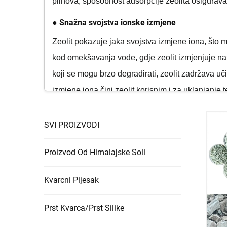
plinova, sposobnost adsorpcije zeolita osigurava 
● Snažna svojstva ionske izmjene
Zeolit pokazuje jaka svojstva izmjene iona, što
kod omekšavanja vode, gdje zeolit izmjenjuje nat
koji se mogu brzo degradirati, zeolit zadržava u
izmjene iona čini zeolit korisnim i za uklanjanje
prilagodbu zeolita specifičnim potrebama obrade,
SVI PROIZVODI
● Termička i kemijska stabilnost
Zeolit pokazuje izvrsnu termičku i kemijsku stabi
Proizvod Od Himalajske Soli
topljenja ili razgradnje, što ga čini prikladnim 
na većinu kemikalija, kiselina i lužina, osigurava
Kvarcni Pijesak
osigurava da zeolit sa vremenom održava svoja sv
Prst Kvarca/Prst Silike
kemikalijama ili fizičkom opterećenju, izdržljivo