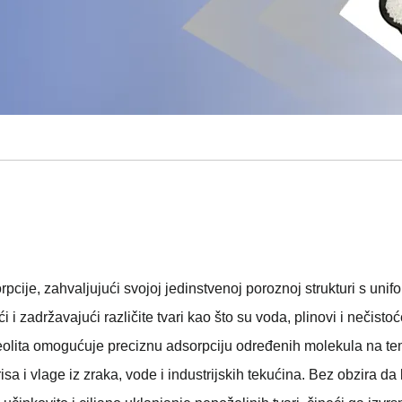
pcije, zahvaljujući svojoj jedinstvenoj poroznoj strukturi s un
ći i zadržavajući različite tvari kao što su voda, plinovi i nečis
eolita omogućuje preciznu adsorpciju određenih molekula na teme
sa i vlage iz zraka, vode i industrijskih tekućina. Bez obzira da 