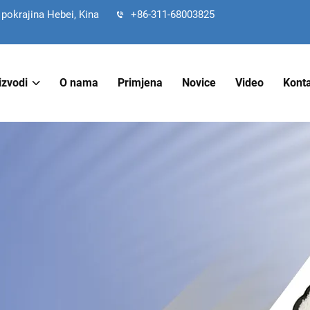
 pokrajina Hebei, Kina
+86-311-68003825
izvodi
O nama
Primjena
Novice
Video
Konta