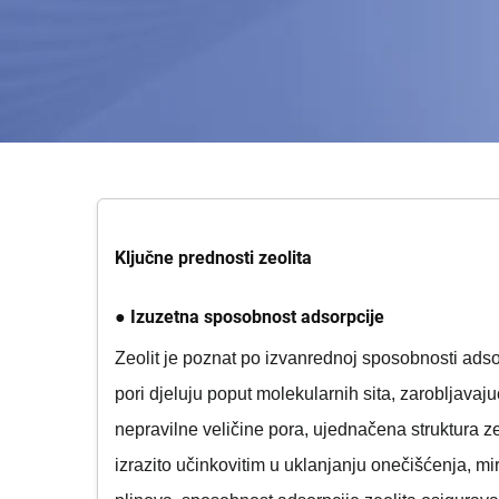
Ključne prednosti zeolita
● Izuzetna sposobnost adsorpcije
Zeolit je poznat po izvanrednoj sposobnosti adsor
pori djeluju poput molekularnih sita, zarobljavaju
nepravilne veličine pora, ujednačena struktura z
izrazito učinkovitim u uklanjanju onečišćenja, miri