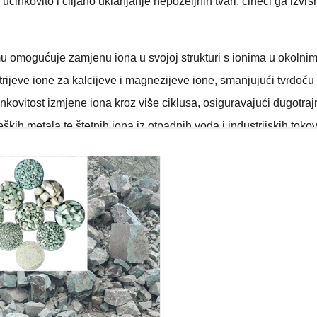
učinkovito i ciljano uklanjanje nepoželjnih tvari, čineći ga izv
 mu omogućuje zamjenu iona u svojoj strukturi s ionima u okolni
rijeve ione za kalcijeve i magnezijeve ione, smanjujući tvrdoću 
činkovitost izmjene iona kroz više ciklusa, osiguravajući dugotr
 teških metala te štetnih iona iz otpadnih voda i industrijskih t
 povećavajući njegovu vrijednost u okolišnim i industrijskim p
lnost, zadržavajući svoju strukturu i svojstva čak i u ekstremni
za uporabu u katalitičkim procesima i industrijskim primjenama s 
jući da ostane učinkovit u agresivnim okruženjima u kojima bi se 
ojstva adsorpcije i izmjene iona, smanjujući potrebu za čestim
st zeolita čini ga pouzdanim materijalom za dugotrajnu uporabu.