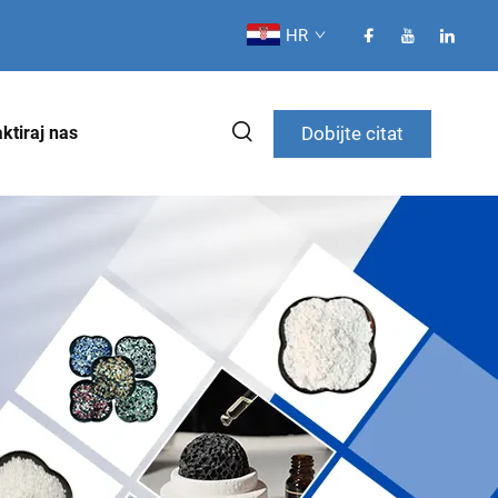
HR
Dobijte citat
ktiraj nas