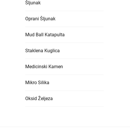
Šljunak
● Obrada vode i otpadnih voda
Oprani Šljunak
Zeolit se široko koristi u obradi vode i otpadnih
industrijskih otpadnih voda, sprječavajući zagađ
Mud Ball Katapulta
magnezijevih iona s natrijevim ionima, poboljšava
Staklena Kuglica
zagađivače iz vode, poboljšavajući prozirnost 
zeolit učinkovitim rješenjem za velike postrojenj
Medicinski Kamen
● Poljoprivreda i proizvodnja usjeva
Mikro Silika
U poljoprivredi, zeolit poboljšava kvalitetu tla 
sušu. Svojstva zeolita u ionima razmjeni pomažu u
Oksid Željeza
gnojiva. Također neutralizira kisela tla i uklanja
mikotoksine i poboljšava probavu, potičući zdravl
održive poljoprivredne prakse.