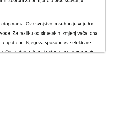
rsnim izborom za primjene u pročišćavanju.
m otopinama. Ovo svojstvo posebno je vrijedno
vode. Za razliku od sintetskih izmjenjivača iona
ajnu upotrebu. Njegova sposobnost selektivne
okova. Ova univerzalnost izmjene iona omogućuje
rimjenama.
m uvjetima. Može izdržati visoke temperature bez
visokim temperaturama. Zeolit je također otporan
drugi materijali degradirali. Ova stabilnost
 zamjenama. Bez obzira na izloženost toplini,