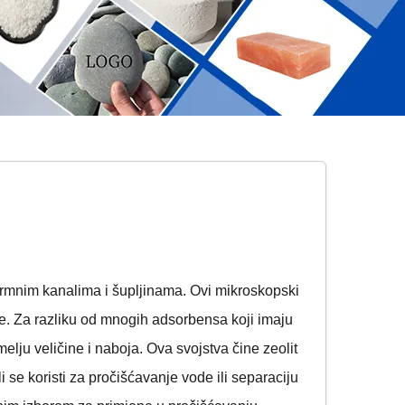
iformnim kanalima i šupljinama. Ovi mikroskopski
toće. Za razliku od mnogih adsorbensa koji imaju
lju veličine i naboja. Ova svojstva čine zeolit
li se koristi za pročišćavanje vode ili separaciju