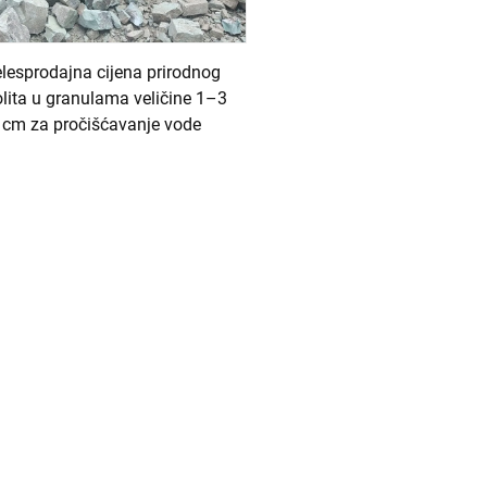
osobnost regeneracije i višestrukog ponovnog korištenja. Nakon 
lesprodajna cijena prirodnog
i kemijskim otopinama kako bi oslobodio zarobljene tvari, čime s
lita u granulama veličine 1–3
dugoročne troškove u usporedbi s jednokratnim adsorbensima. S
cm za pročišćavanje vode
kovitost tijekom cijelog njegovog vijeka trajanja. Ova karakteristi
njem utjecaja na okoliš u industrijskim i komercijalnim primje
kih stijena i pepela, zbog čega je ekološki siguran i održiv mater
otinje i ekosustave. Za razliku od sintetskih adsorbensa koji mog
lišni rizik. Njegovo prirodno podrijetlo znači da je zeolit obila
ni zeolit omiljenim izborom za ekološki svjesne industrije, ukl