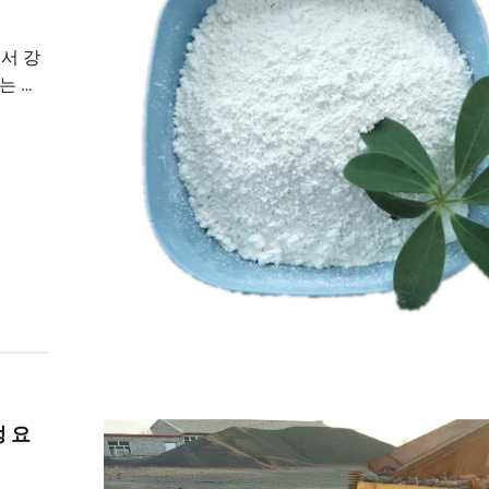
서 강
는 방
리의 이
가이드를
 요