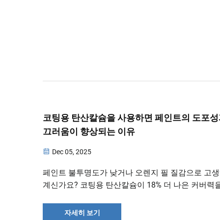
코팅용 탄산칼슘을 사용하면 페인트의 도포성
끄러움이 향상되는 이유
Dec 05, 2025
페인트 불투명도가 낮거나 오렌지 필 질감으로 고
계신가요? 코팅용 탄산칼슘이 18% 더 나은 커버력을,
더 매끄러운 마감 효과를 제공하며 갤런당 38센트를
합니다. 그 방법을 확인해 보세요.
자세히 보기