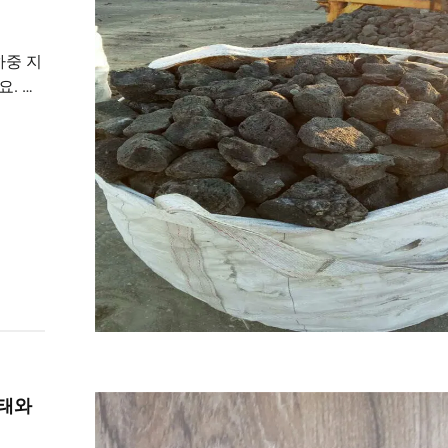
하중 지
. 오
선택하
형태와