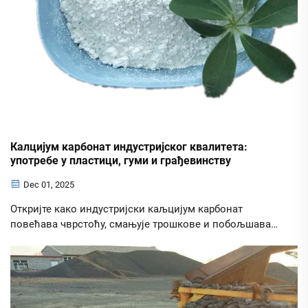
Калцијум карбонат индустријског квалитета:
употребе у пластици, гуми и грађевинству
Dec 01, 2025
Откријте како индустријски каљцијум карбонат
повећава чврстоћу, смањује трошкове и побољшава
одрживост у пластици, гуми и бетону. Погледајте
податке о ГЦЦ-у и ПЦЦ-у, предности површинског
третмана и апликације које се воде РИ-ом. Преузмите
технички водич.