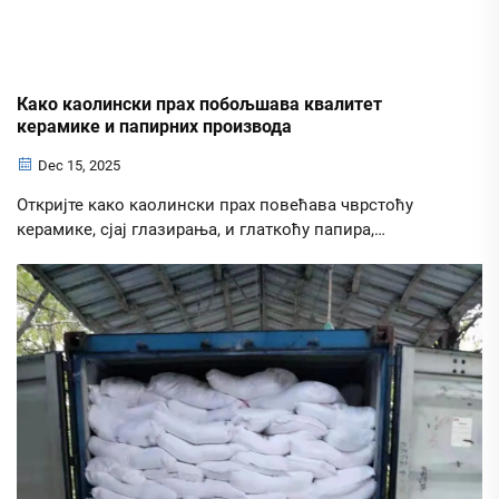
Како каолински прах побољшава квалитет
керамике и папирних производа
Dec 15, 2025
Откријте како каолински прах повећава чврстоћу
керамике, сјај глазирања, и глаткоћу папира,
непрозорност и квалитет штампе. Оптимизујте
перформансе са правом оценомухватите стручне
угледе сада.