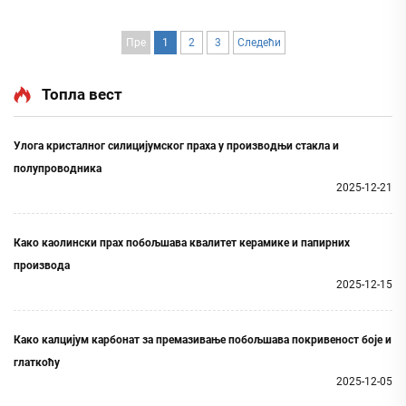
самопоправљања кроз карбонацију. Идеално за
наслеђе и индустријске примене. Сазнајте више.
Пре
1
2
3
Следећи
Топла вест
Улога кристалног силицијумског праха у производњи стакла и
полупроводника
2025-12-21
Како каолински прах побољшава квалитет керамике и папирних
производа
2025-12-15
Како калцијум карбонат за премазивање побољшава покривеност боје и
глаткоћу
2025-12-05