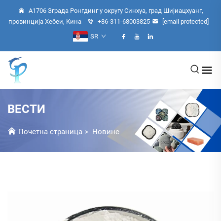
А1706 Зграда Ронгдинг у округу Синхуа, град Шијиацхуанг,
провинција Хебеи, Кина
+86-311-68003825
[email protected]
SR
ВЕСТИ
Почетна страница
>
Новине