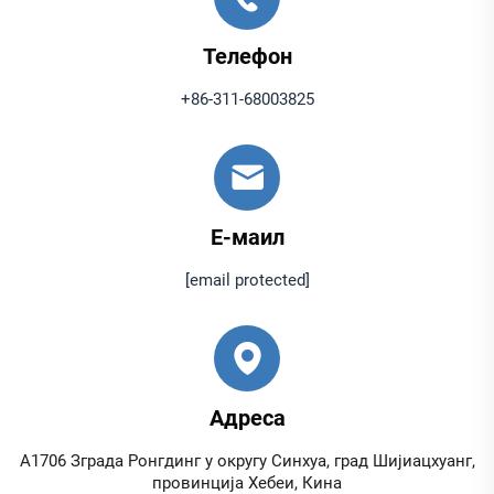
Телефон
+86-311-68003825
Е-маил
[email protected]
Адреса
А1706 Зграда Ронгдинг у округу Синхуа, град Шијиацхуанг,
провинција Хебеи, Кина