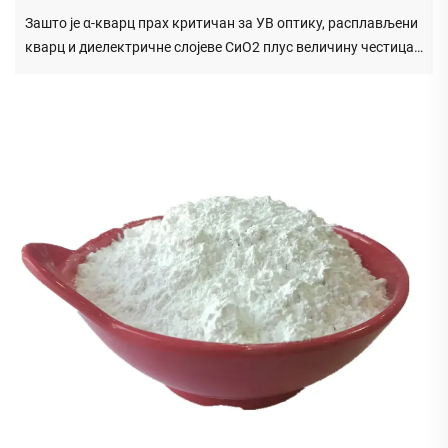
Зашто је α-кварц прах критичан за УВ оптику, расплављени
кварц и диелектричне слојеве СиО2 плус величину честица,
чистоту и безбедносне спецификације. Добијте технички
водич.