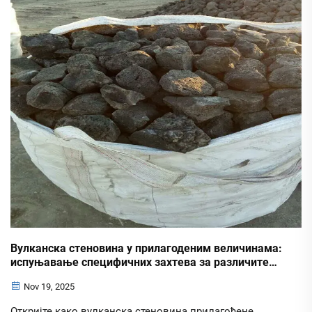
Вулканска стеновина у прилагоденим величинама:
испуњавање специфичних захтева за различите
пројекте
Nov 19, 2025
Откријте како вулканска стеновина прилагођене