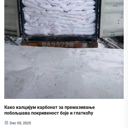
Како калцијум карбонат за премазивање
побољшава покривеност боје и глаткоћу
Dec 05, 2025