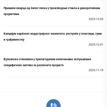
Примене кварца од белог песка у производњи стакла и декоративним
пројектима
2025-12-02
Калцијум карбонат индустријског квалитета: употребе у пластици, гуми
и грађевинству
2025-12-01
Вулканска стеновина у прилагоденим величинама: испуњавање
специфичних захтева за различите пројекте
2025-11-19