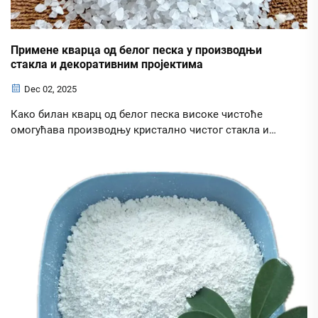
Примене кварца од белог песка у производњи
стакла и декоративним пројектима
Dec 02, 2025
Како билан кварц од белог песка високе чистоће
омогућава производњу кристално чистог стакла и
врхунске декоративне површине. Откријте
спецификације, савете о снабдевању и индустријске
апликације за Б2Б купце. Морате одмах да тражите
стручно вођство.