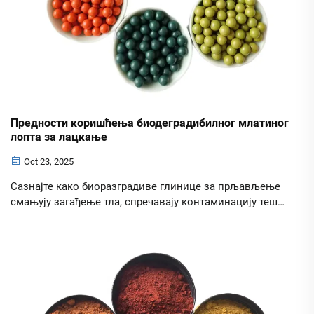
Предности коришћења биодеградибилног млатиног
лопта за лацкање
Oct 23, 2025
Сазнајте како биоразградиве глинице за прљављење
смањују загађење тла, спречавају контаминацију тешка
метала и природно се разлагају. Сазнајте зашто 73%
стрелаца бира заштићено муницију. Истражите
будућност одрживих спортова стрелаштва.