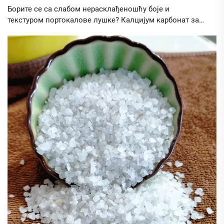
Борите се са слабом нерасклађеношћу боје и
текстуром портокалове лушке? Калцијум карбонат за
премазе пружа 18% бољу покривеност, 40% глаткије
завршетке и уштеду 38 центи/галон. Откријте како.