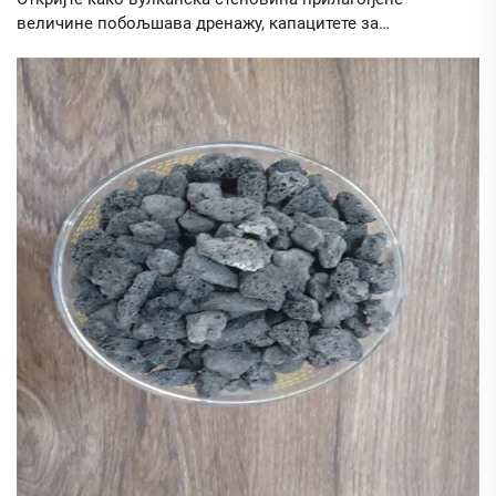
величине побољшава дренажу, капацитете за
оптерећење и одрживост у грађевинству и лукаризму.
Успоредите право оцењивање са потребама вашег
пројекта данас.