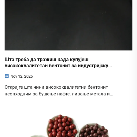
Шта треба да тражиш када купујеш
висококвалитетан бентонит за индустријску
употребу
Nov 12, 2025
Откријте шта чини висококвалитетни бентонит
неопходним за бушење нафте, ливање метала и
одрживост. Сазнајте о АПИ стандардима, капацитету
за надување и ЦЕЦ-у. Преузмите сада комплетан
водич за купце.