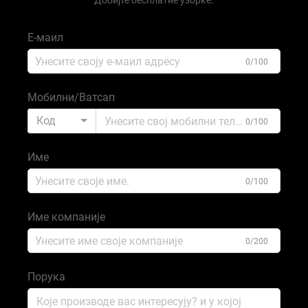
Добијте бесплатне узорке.
Е-маил
0/100
Мобилни/Ватсап
Код
0/100
Име
0/100
Име компаније
0/200
Порука