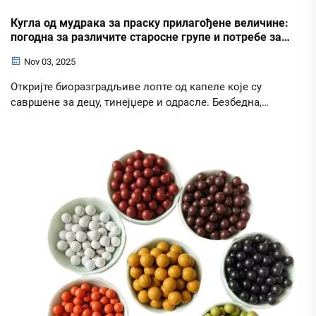
Кугла од мудрака за праску прилагођене величине:
погодна за различите старосне групе и потребе за
пуцањем
Nov 03, 2025
Откријте биоразградљиве лопте од капеле које су
савршене за децу, тинејџере и одрасле. Безбедна,
прецизна и еколошки прихватљива глинени бојевица
која се природно разлага. Добијте свој данас!