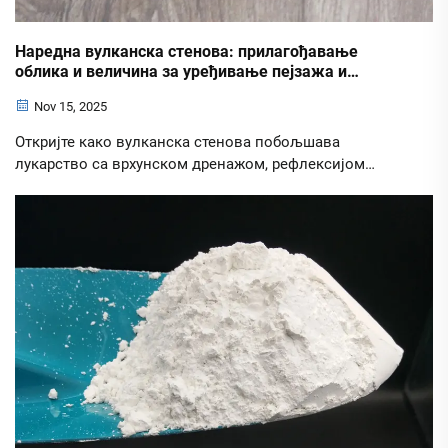
Наредна вулканска стенова: прилагођавање
облика и величина за уређивање пејзажа и
филтрацију
Nov 15, 2025
Откријте како вулканска стенова побољшава
лукарство са врхунском дренажом, рефлексијом
топлоте и контролом ерозије док повећава
ефикасност биофилтрације. Идеално за одрживе
дизајнеистражују примене и користи.