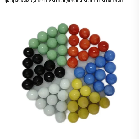
фабричким директним снабдевањем лоптом од глине.
Уклоните посреднике, прилагодите производе и
задовољите растућу еколошку потражњу. Добијте
цитат данас.