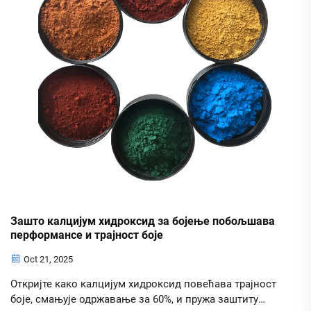
Зашто калцијум хидроксид за бојење побољшава
перформансе и трајност боје
Oct 21, 2025
Откријте како калцијум хидроксид повећава трајност
боје, смањује одржавање за 60%, и пружа заштиту