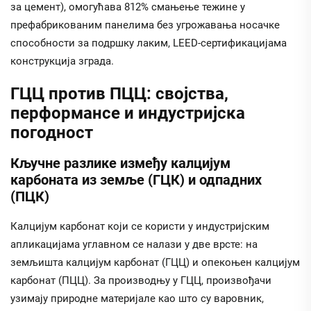
за цемент), омогућава 812% смањење тежине у
префабрикованим панелима без угрожавања носачке
способности за подршку лаким, LEED-сертификацијама
конструкција зграда.
ГЦЦ против ПЦЦ: својства,
перформансе и индустријска
погодност
Кључне разлике између калцијум
карбоната из земље (ГЦК) и одпадних
(ПЦК)
Калцијум карбонат који се користи у индустријским
апликацијама углавном се налази у две врсте: на
земљишта калцијум карбонат (ГЦЦ) и опекоњен калцијум
карбонат (ПЦЦ). За производњу у ГЦЦ, произвођачи
узимају природне материјале као што су варовник,