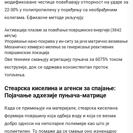
модификоване честице повећавају отпорност на ударе за
22-30% у полипропилену у поређењу са необрађеним
колегама. Ефикасне методе укључују:
Активација плазме за повећање површинске енергије (3842
мН/м)
Упоривање нано-покрива у ин-ситу за јаче матрично везивање
Механичко хемијско мелење за генерисање реактивних
површинских локација
Ове технике смањују агрегацију пуњача за 6075% током
екструзије, док се одржава конзистентан проток
топљења.
Стеарска киселина и агенси за спајање:
Појачање адхезије пуњача-матрице
Када се примењује на материјале, стеарска киселина
формира површину која одбија воду и која се веома
добро односи на неполарне полимере као што је
полиетилен. То помаже да се смањи оно изненадно