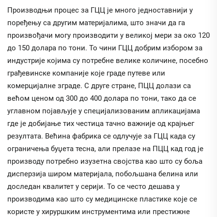
Производњи процес за ГЦЦ је много једноставнији у
поређењу са другим материјалима, што значи да га
произвођачи могу производити у великој мери за око 120
до 150 долара по тони. То чини ГЦЦ добрим избором за
индустрије којима су потребне велике количине, посебно
грађевинске компаније које граде путеве или
комерцијалне зграде. С друге стране, ПЦЦ долази са
већом ценом од 300 до 400 долара по тони, тако да се
углавном појављује у специјализованим апликацијама
где је добијање тих честица тачно важније од крајњег
резултата. Већина фабрика се одлучује за ГЦЦ када су
ограничења буџета тесна, али прелазе на ПЦЦ кад год је
производу потребно изузетна својства као што су боља
дисперзија широм материјала, побољшана белина или
доследан квалитет у серији. То се често дешава у
производима као што су медицинске пластике које се
користе у хируршким инструментима или престижне