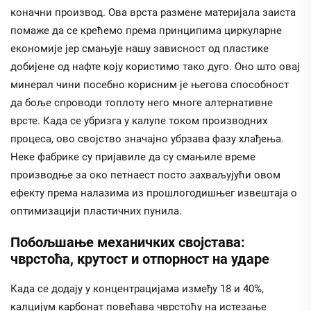
коначни производ. Ова врста размене материјала заиста
помаже да се крећемо према принципима циркуларне
економије јер смањује нашу зависност од пластике
добијене од нафте коју користимо тако дуго. Оно што овај
минерал чини посебно корисним је његова способност
да боље спроводи топлоту него многе алтернативне
врсте. Када се убризга у калупе током производних
процеса, ово својство значајно убрзава фазу хлађења.
Неке фабрике су пријавиле да су смањиле време
производње за око петнаест посто захваљујући овом
ефекту према налазима из прошлогодишњег извештаја о
оптимизацији пластичних пунила.
Побољшање механичких својстава:
чврстоћа, крутост и отпорност на ударе
Када се додају у концентрацијама између 18 и 40%,
калцијум карбонат повећава чврстоћу на истезање