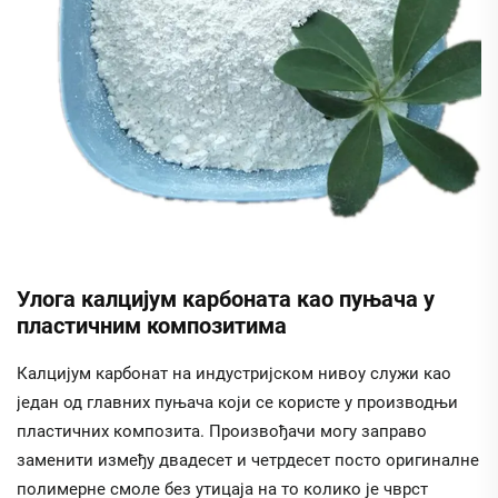
Улога калцијум карбоната као пуњача у
пластичним композитима
Калцијум карбонат на индустријском нивоу служи као
један од главних пуњача који се користе у производњи
пластичних композита. Произвођачи могу заправо
заменити између двадесет и четрдесет посто оригиналне
полимерне смоле без утицаја на то колико је чврст