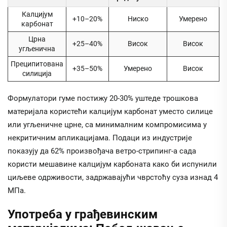
Калцијум
+10–20%
Ниско
Умерено
карбонат
Црна
+25–40%
Висок
Висок
угљенична
Преципитована
+35–50%
Умерено
Висок
силиција
Формулатори гуме постижу 20-30% уштеде трошкова
материјала користећи калцијум карбонат уместо силице
или угљеничне црне, са минималним компромисима у
некритичним апликацијама. Подаци из индустрије
показују да 62% произвођача ветро-стрипинг-а сада
користи мешавине калцијум карбоната како би испунили
циљеве одрживости, задржавајући чврстоћу суза изнад 4
МПа.
Употреба у грађевинским