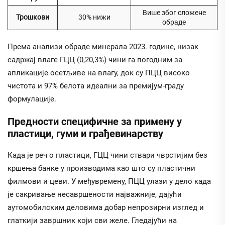
Више због сложене
Трошкови
30% нижи
обраде
Према анализи обраде минерала 2023. године, низак
садржај влаге ГЦЦ (0,20,3%) чини га погодним за
апликације осетљиве на влагу, док су ПЦЦ високо
чистота и 97% белота идеални за премијум-граду
формулације.
Предности специфичне за примену у
пластици, гуми и грађевинарству
Када је реч о пластици, ГЦЦ чини ствари чврстијим без
кршења банке у производима као што су пластични
филмови и цеви. У међувремену, ПЦЦ улази у дело када
је сакривање несавршености најважније, дајући
аутомобилским деловима добар непрозирни изглед и
глаткији завршник који сви желе. Гледајући на