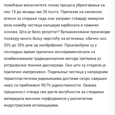
повећање вискозитета током процеса убризгавања за
око 15 до можда чак 20 посто. Прелазак на силанске
агенсе за спајање сада они заправо стварају хемијске
везе између честица калцијум карбоната и гумених
основа. Шта је било резултат? Вулканизовани производи
показују много бољу чврстоћу на истезање, обично око
25% до 35% јаче од необрађених. Произвођачи су у
последње време прилично експериментисали са
комбиновањем традиционалних метода третмана уз
ултразвучне технике дисперзије. Оно што су открили је
прилично импресивно. Подељење честица у напредним
термопластичним једињењима достиже скоро савршен
ниво са приближно 99,7% јединствености. Оваква
прецизност отвара све врсте могућности за стварање
материјала високих перформанси у различитим
индустријским апликацијама.