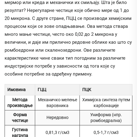
мермор или креда и механички их смиљају. Шта је било
резултат? Нерегуларне честице које обично мере од 1 до
20 микрона. С друге стране, ПЦЦ се производи хемијским
процесом који се зове опадњавање. Ова метода ствара
много мање честице, често око 0,02 до 2 микрона у
величини, и даје им прилично редовне облике као што су
ромбоедрони или скаленохедрони. Ове различите
карактеристике чине сваки тип погодним за различите
индустријске потребе у зависности од тога које су
особине потребне за одређену примену.
Имовина
ГЦЦ
ПЦК
Метода
Механичко мелење
Химијска синтеза путем
производње
варовника
карбонације
Форма
Униформа (нпр.
Нередовно
честице
ромбоедрална)
Густина
0,81,3 г/см3
0,5-1,7 г/см3
нагрупа