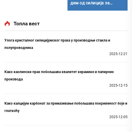
И-А-С-И-А-С-И-С-И
дим од силиција за
цемент
Топла вест
Улога кристалног силицијумског праха у производњи стакла и
полупроводника
2025-12-21
Како каолински прах побољшава квалитет керамике и папирних
производа
2025-12-15
Како калцијум карбонат за премазивање побољшава покривеност боје и
глаткоћу
2025-12-05