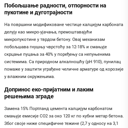
Побољшање радности, отпорности на
пукотине и дуготрајности
На површини модификоване честице калцијум карбоната
делују као микро-ујачања, премоштавајући
микропукотине у тврдом бетону. Овај механизам
побољшава гнушњу чврстоћу за 12-18% и смањује
скрцање пуцања за 40% у поређењу са непуњенима
системима. Са природном алкалношћу (pH 910), пунилац
помаже у заштити уграђене челичне арматуре од корозије
у влажним окружењима.
Допринос еко-пријатним и лаким
решењима зграде
Замена 15% Портланд цемента калцијум карбонатом
смањује емисије СО2 за око 120 кг по кубни метар бетона.
Због своје ниже специфичне тежине (2,7 у односу на 3,1