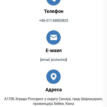
Телефон
+86-311-68003825
Е-маил
[email protected]
Адреса
А1706 Зграда Ронгдинг у округу Синхуа, град Шијиацхуанг,
провинција Хебеи, Кина