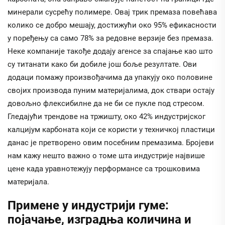
минерали сусрећу полимере. Овај трик премаза повећава
колико се добро мешају, достижући око 95% ефикасности
у поређењу са само 78% за редовне верзије без премаза.
Неке компаније такође додају агенсе за спајање као што
су титанати како би добиле још боље резултате. Ови
додаци помажу произвођачима да упакују око половине
својих производа пуним материјалима, док ствари остају
довољно флексибилне да не би се пукле под стресом.
Гледајући трендове на тржишту, око 42% индустријског
калцијум карбоната који се користи у техничкој пластици
данас је претворено овим посебним премазима. Бројеви
нам кажу нешто важно о томе шта индустрије највише
цене када уравнотежују перформансе са трошковима
материјала.
Примене у индустрији гуме:
појачање, изградња количина и