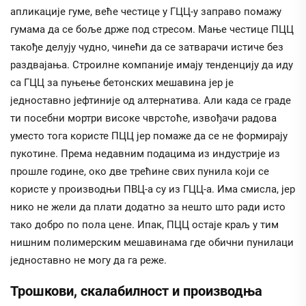
апликације гуме, веће честице у ГЦЦ-у заправо помажу
гумама да се боље држе под стресом. Мање честице ПЦЦ
такође делују чудно, чинећи да се затварачи истиче без
раздвајања. Строилне компаније имају тенденцију да иду
са ГЦЦ за пуњење бетонских мешавина јер је
једноставно јефтиније од алтернатива. Али када се граде
ти посебни мортри високе чврстоће, извођачи радова
уместо тога користе ПЦЦ јер помаже да се не формирају
пукотине. Према недавним подацима из индустрије из
прошле године, око две трећине свих пунила који се
користе у производњи ПВЦ-а су из ГЦЦ-а. Има смисла, јер
нико не жели да плати додатно за нешто што ради исто
тако добро по пола цене. Ипак, ПЦЦ остаје краљ у тим
нишним полимерским мешавинама где обични пунилаци
једноставно не могу да га реже.
Трошкови, скалабилност и производња