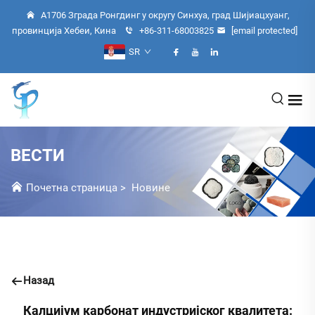
А1706 Зграда Ронгдинг у округу Синхуа, град Шијиацхуанг,
провинција Хебеи, Кина
+86-311-68003825
[email protected]
SR
ВЕСТИ
Почетна страница
>
Новине
Назад
Калцијум карбонат индустријског квалитета: