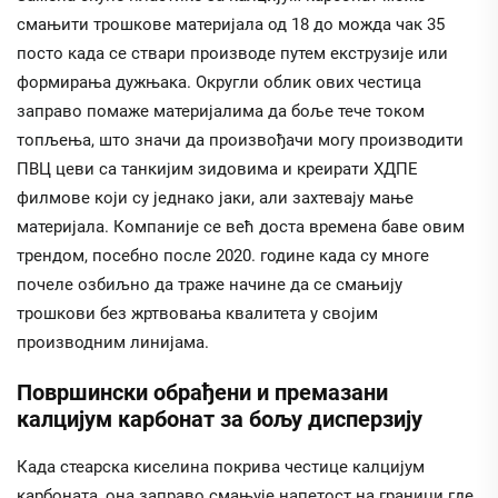
смањити трошкове материјала од 18 до можда чак 35
посто када се ствари производе путем екструзије или
формирања дужњака. Округли облик ових честица
заправо помаже материјалима да боље тече током
топљења, што значи да произвођачи могу производити
ПВЦ цеви са танкијим зидовима и креирати ХДПЕ
филмове који су једнако јаки, али захтевају мање
материјала. Компаније се већ доста времена баве овим
трендом, посебно после 2020. године када су многе
почеле озбиљно да траже начине да се смањију
трошкови без жртвовања квалитета у својим
производним линијама.
Површински обрађени и премазани
калцијум карбонат за бољу дисперзију
Када стеарска киселина покрива честице калцијум
карбоната, она заправо смањује напетост на граници где