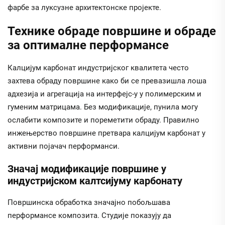
фарбе за луксузне архитектонске пројекте.
Технике обраде површине и обраде
за оптималне перформансе
Калцијум карбонат индустријског квалитета често
захтева обраду површине како би се превазишла лоша
адхезија и агрегација на интерфејс-у у полимерским и
гуменим матрицама. Без модификације, пунила могу
ослабити композите и пореметити обраду. Правилно
инжењерство површине претвара калцијум карбонат у
активни појачач перформанси.
Значај модификације површине у
индустријском калтсијуму карбонату
Површинска обработка значајно побољшава
перформансе композита. Студије показују да