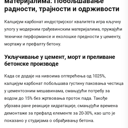
материјалима: Побољшавање
радности, трајности и одрживости
Калцијум карбонат индустријског квалитета игра кључну
улогу у модерним грађевинским материјалима, пружајући
техничке перформансе и еколошке предности у цементу,
мортажу и префалту бетону.
Укључивање у цемент, морт и преливане
бетонске производе
Када се додаје на нивоима оптерећења од 1025%,
калцијум карбонат побољшава густину паковања честица
у цементозним мешавинама, смањујући потребу за
водом до 15% без жртвовања проток пада. Такође
убрзава ране реакције хидратације, смањујући времена
демонтаже за префалд елементе за 20-30%, као што је
показано у студијама о обрађивању бетона.