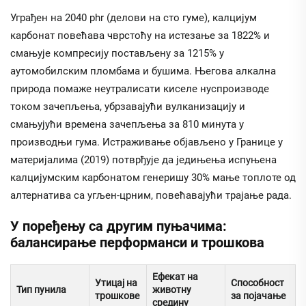
Уграђен на 2040 phr (делови на сто гуме), калцијум
карбонат повећава чврстоћу на истезање за 1822% и
смањује компресију постављену за 1215% у
аутомобилским пломбама и бушима. Његова алкална
природа помаже неутралисати киселе нуспроизводе
током зачепљења, убрзавајући вулканизацију и
смањујући времена зачепљења за 810 минута у
производњи гума. Истраживање објављено у
Границе у
материјалима
(2019) потврђује да једињења испуњена
калцијумским карбонатом генеришу 30% мање топлоте од
алтернатива са угљен-црним, повећавајући трајање рада.
У поређењу са другим пуњачима:
балансирање перформанси и трошкова
Ефекат на
Утицај на
Способност
Тип пунила
животну
трошкове
за појачање
средину