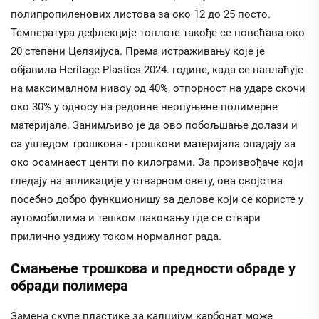
полипропиленових листова за око 12 до 25 посто.
Температура дефлекције топлоте такође се повећава око
20 степени Целзијуса. Према истраживању које је
објавила Heritage Plastics 2024. године, када се наплаћује
на максималном нивоу од 40%, отпорност на ударе скочи
око 30% у односу на редовне неопуњене полимерне
материјале. Занимљиво је да ово побољшање долази и
са уштедом трошкова - трошкови материјала опадају за
око осамнаест центи по килограми. За произвођаче који
гледају на апликације у стварном свету, ова својства
посебно добро функционишу за делове који се користе у
аутомобилима и тешком паковању где се ствари
прилично уздижу током нормалног рада.
Смањење трошкова и предности обраде у
обради полимера
Замена скупе пластике за калцијум карбонат може