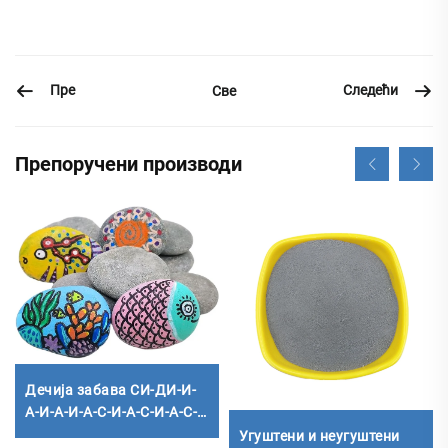
Пре
Следећи
Све
Препоручени производи
Дечија забава СИ-ДИ-И-
А-И-А-И-А-С-И-А-С-И-А-С-
И-А-С-И-А-С-И-А-С-И-А-С-
Угуштени и неугуштени