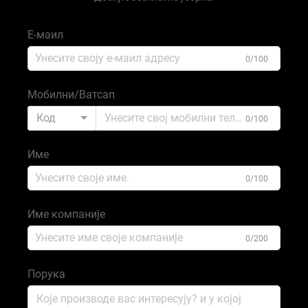
Е-маил
0/100
Мобилни/Ватсап
Код
0/100
Име
0/100
Име компаније
0/200
Порука