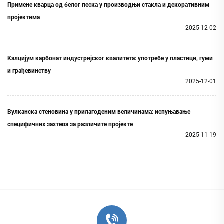
Примене кварца од белог песка у производњи стакла и декоративним
пројектима
2025-12-02
Калцијум карбонат индустријског квалитета: употребе у пластици, гуми
и грађевинству
2025-12-01
Вулканска стеновина у прилагоденим величинама: испуњавање
специфичних захтева за различите пројекте
2025-11-19