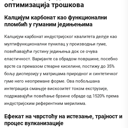
оптимизација трошкова
Калцијум карбонат као функционални
пломбић у гуманим једињењима
Калцијум карбонат индустријског квалитета делује као
мултифункционални пунилац у производњи гуме,
повећавајући густину једињења док се очува
еластичност. Варијанте са обрадом површине, посебно
врсте са премазом стеарне киселине, постижу до 35%
бољу дисперзију у матрицама природног и синтетичког
гуме него неопремане форме. Ова побољшана
интеграција смањује вискозитет током екструзије,
подржавајући повећање брзине обраде од 1520% према
индустријским референтним мерилима.
Ефекат на чврстоћу на истезање, трајност и
процес вулканизације