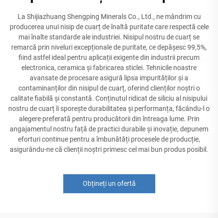
La Shijiazhuang Shengping Minerals Co., Ltd., ne mândrim cu
producerea unui nisip de cuarț de înaltă puritate care respectă cele
mai înalte standarde ale industriei. Nisipul nostru de cuarț se
remarcă prin niveluri excepționale de puritate, ce depășesc 99,5%,
fiind astfel ideal pentru aplicații exigente din industrii precum
electronica, ceramica și fabricarea sticlei. Tehnicile noastre
avansate de procesare asigură lipsa impurităților și a
contaminanților din nisipul de cuarț, oferind clienților noștri o
calitate fiabilă și constantă. Conținutul ridicat de siliciu al nisipului
nostru de cuarț îi sporește durabilitatea și performanța, făcându-l o
alegere preferată pentru producătorii din întreaga lume. Prin
angajamentul nostru față de practici durabile și inovație, depunem
eforturi continue pentru a îmbunătăți procesele de producție,
asigurându-ne că clienții noștri primesc cel mai bun produs posibil.
Obțineți un ofertă