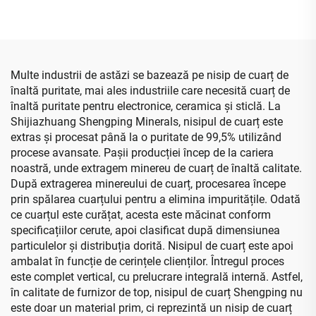
Personalizat
Multe industrii de astăzi se bazează pe nisip de cuarț de
înaltă puritate, mai ales industriile care necesită cuarț de
înaltă puritate pentru electronice, ceramica și sticlă. La
Shijiazhuang Shengping Minerals, nisipul de cuarț este
extras și procesat până la o puritate de 99,5% utilizând
procese avansate. Pașii producției încep de la cariera
noastră, unde extragem minereu de cuarț de înaltă calitate.
După extragerea minereului de cuarț, procesarea începe
prin spălarea cuarțului pentru a elimina impuritățile. Odată
ce cuarțul este curățat, acesta este măcinat conform
specificațiilor cerute, apoi clasificat după dimensiunea
particulelor și distribuția dorită. Nisipul de cuarț este apoi
ambalat în funcție de cerințele clienților. Întregul proces
este complet vertical, cu prelucrare integrală internă. Astfel,
în calitate de furnizor de top, nisipul de cuarț Shengping nu
este doar un material prim, ci reprezintă un nisip de cuarț