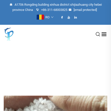
A1706 Rongding building xinhua district shijiazhuang city hebei
province China
+86-311-68003825
[email protected]
RO