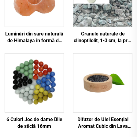
Luminări din sare naturală
Granule naturale de
de Himalaya în formă de
clinoptilolit, 1-3 cm, la preț
purtător de lumânări,
cu ridicata pentru
purtător de lumânări de
purificarea apei
înaltă calitate, săruri
naturale din Himalaya,
luminări din sare
6 Culori Joc de dame Bile
Difuzor de Ulei Esențial
de sticlă 16mm
Aromat Cubic din Lava
Naturală cu Logo