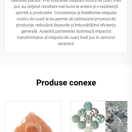
calitatea plăcilor. Prin utilizarea nisipului nostru de cuarț înalt
pur, au obținut rezultate mai bune la ardere și o rezistență
sporită a produselor. Consistența și fiabilitatea nisipului
nostru de cuarț le-au permis să optimizeze procesul de
producție, reducând deșeurile și îmbunătățind eficiența
generală. Această parteneriat ilustrează impactul
transformator al nisipului de cuarț înalt pur în sectorul
ceramicii.
Produse conexe