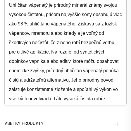
Uhličitan vápenatý je prírodný minerál známy svojou
vysokou čistotou, pričom najvyššie sorty obsahujú viac
ako 98 % uhličitanu vápenatého. Získava sa z ložísk
vápencov, mramoru alebo kriedy a je voľný od
škodlivých nečistôt, čo z neho robí bezpečnú voľbu
pre citlivé aplikácie. Na rozdiel od syntetických
doplnkov vápnika alebo aditív, ktoré môžu obsahovať
chemické zvyšky, prírodný uhličitan vápenatý ponúka
čistú a udržateľnú alternatívu. Jeho prírodný pôvod
zaisťuje konzistentné zloženie a spoľahlivý výkon vo
všetkých odvetviach. Táto vysoká čistota robí z
uhličitanu vápenatého dôveryhodnú zložku výrobkov
od liekov až po potravinárske aditíva, kde sú na prvom
VŠETKY PRODUKTY
mieste bezpečnosť a kvalita.