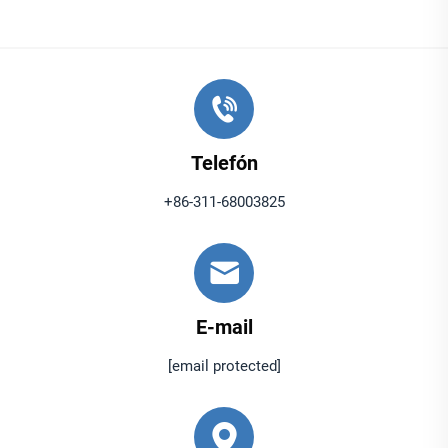
● Nízka cena a hojná dostupnosť
Uhličitan vápenatý je v dôsledku jeho hojných
prírodných zásob široko dostupný, čo z neho robí
nákladovo efektívny materiál v porovnaní s
vzácnejšími alebo syntetickými alternatívami.
Telefón
Jednoduché metódy jeho ťažby a spracovania znížia
+86-311-68003825
výrobné náklady, čo umožňuje jeho použitie vo
veľkých aplikáciách bez prekročenia rozpočtu. Bez
ohľadu na to, či sa používa ako plnič v plastoch alebo
ako doplnok v krmivách pre zvieratá, uhličitan
E-mail
vápenatý ponúka vynikajúcu hodnotu tým, že zvyšuje
[email protected]
výkon produktu za nízky náklad. Jeho hojnosť zaisťuje
stabilný dodávateľský reťazec, čím minimalizuje riziko
nedostatkov alebo kolísania cien, čo je rozhodujúce