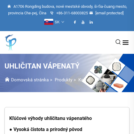
A1706 Rongding budova, nové mestské obvody, ši-ťia-čuang mesto,
provincia Che-pej, Čína
+86-311-68003825
[email protected]
SK
UHLIČITAN VÁPENATÝ
Domovská stránka
>
Produkty
>
Kalcit
Kľúčové výhody uhličitanu vápenatého
● Vysoká čistota a prírodný pôvod