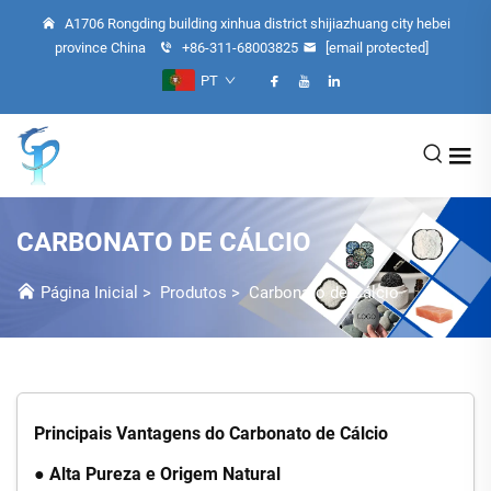
A1706 Rongding building xinhua district shijiazhuang city hebei
province China
+86-311-68003825
[email protected]
PT
CARBONATO DE CÁLCIO
Página Inicial
>
Produtos
>
Carbonato de Cálcio
Principais Vantagens do Carbonato de Cálcio
● Alta Pureza e Origem Natural