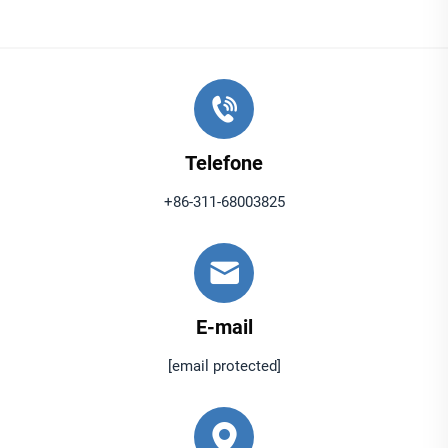
alimentares, onde segurança e qualidade são
fundamentais.
● Custo-benefício e abundância
O carbonato de cálcio está amplamente disponível
devido aos seus abundantes depósitos naturais,
Telefone
tornando-o um material economicamente eficaz em
+86-311-68003825
comparação com alternativas raras ou sintéticas. Seus
métodos simples de extração e processamento
reduzem os custos de produção, permitindo seu uso
em aplicações em larga escala sem comprometer o
E-mail
orçamento. Seja usado como carga em plásticos ou
[email protected]
como suplemento na ração animal, o carbonato de
cálcio oferece excelente relação custo-benefício ao
melhorar o desempenho do produto a um baixo custo.