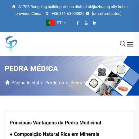
A1706 Rongding building xinhua district shijiazhuang city hebei
province China
+86-311-68003825
[email protected]
PT
PEDRA MÉDICA
Página Inicial
>
Produtos
>
Pedra Medicinal
Principais Vantagens da Pedra Medicinal
● Composição Natural Rica em Minerais