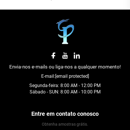
potável e dos sistemas de irrigação. Em aplicações no
solo, a capacidade de troca iônica da pedra medicinal
aumenta a disponibilidade de nutrientes para as
plantas, promovendo um crescimento mais saudável e
maiores produtividades. Diferentemente dos
amaciadores químicos de água que podem deixar
resíduos, a troca iônica da pedra medicinal é natural e
Envia-nos e-mails ou liga-nos a qualquer momento!
segura, tornando-a adequada para agricultura
E-mail:
[email protected]
orgânica e tratamento de água potável. Essa
Segunda-feira: 8:00 AM - 12:00 PM
propriedade garante que a pedra medicinal melhore
Sábado - SUN: 8:00 AM - 10:00 PM
ativamente os ambientes ao equilibrar o teor mineral.
● Longevidade e reutilização
Entre em contato conosco
A pedra medicinal é altamente durável, mantendo sua
Obtenha amostras grátis.
estrutura e funcionalidade mesmo após uso