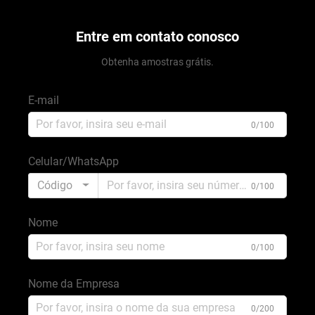
Entre em contato conosco
Obtenha amostras grátis.
E-mail
0/100
Celular/WhatsApp
Código
0/100
Nome
0/100
Nome da Empresa
0/200