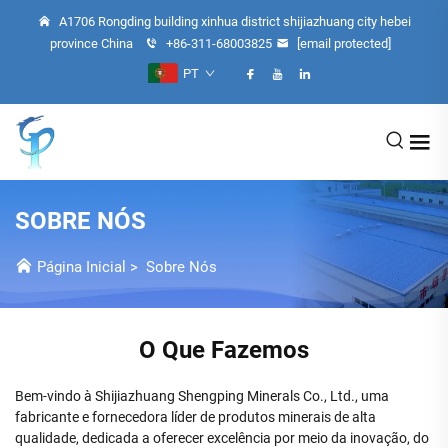
A1706 Rongding building xinhua district shijiazhuang city hebei
province China
+86-311-68003825
[email protected]
PT
SOBRE NÓS
Página Inicial
>
Sobre Nós
O Que Fazemos
Bem-vindo à Shijiazhuang Shengping Minerals Co., Ltd., uma
fabricante e fornecedora líder de produtos minerais de alta
qualidade, dedicada a oferecer excelência por meio da inovação, do