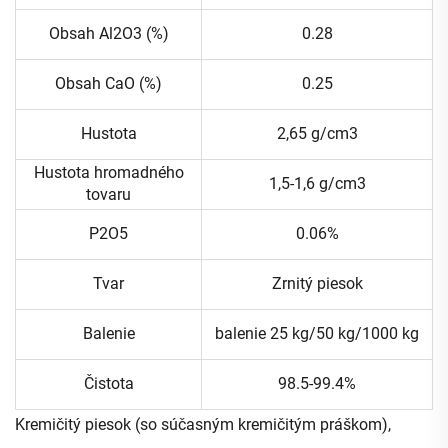
Obsah Al2O3 (%)
0.28
Obsah CaO (%)
0.25
Hustota
2,65 g/cm3
Hustota hromadného
1,5-1,6 g/cm3
tovaru
P2O5
0.06%
Tvar
Zrnitý piesok
Balenie
balenie 25 kg/50 kg/1000 kg
Čistota
98.5-99.4%
Kremičitý piesok (so súčasným kremičitým práškom),