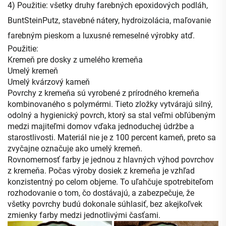
4) Použitie: všetky druhy farebných epoxidových podláh,
BuntSteinPutz, stavebné nátery, hydroizolácia, maľovanie
farebným pieskom a luxusné remeselné výrobky atď.
Použitie:
Kremeň pre dosky z umelého kremeňa
Umelý kremeň
Umelý kvárzový kameň
Povrchy z kremeňa sú vyrobené z prírodného kremeňa
kombinovaného s polymérmi. Tieto zložky vytvárajú silný,
odolný a hygienický povrch, ktorý sa stal veľmi obľúbeným
medzi majiteľmi domov vďaka jednoduchej údržbe a
starostlivosti. Materiál nie je z 100 percent kameň, preto sa
zvyčajne označuje ako umelý kremeň.
Rovnomernosť farby je jednou z hlavných výhod povrchov
z kremeňa. Počas výroby dosiek z kremeňa je vzhľad
konzistentný po celom objeme. To uľahčuje spotrebiteľom
rozhodovanie o tom, čo dostávajú, a zabezpečuje, že
všetky povrchy budú dokonale súhlasiť, bez akejkoľvek
zmienky farby medzi jednotlivými časťami.