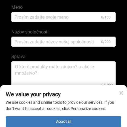
Meno
0/100
Názov spoločnosti
0/200
Správa
0/1000
We value your privacy
We use cookies and similar tools to provide our services. If you
ODOSLAŤ
don't want to accept all cookies, click Personalize cookies.
Všetky práva vyhradené © 2025 spoločnosťou
Accept all