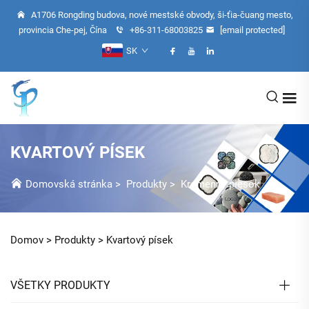
A1706 Rongding budova, nové mestské obvody, ši-ťia-čuang mesto,
provincia Che-pej, Čína
+86-311-68003825
[email protected]
SK
KVARTOVÝ PÍSEK
Domovská stránka
>
Produkty
>
Kremenný piesok
Domov >
Produkty
>
Kvartový písek
VŠETKY PRODUKTY