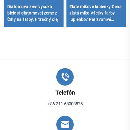
Diatomová zem vysoká
Zlaté mikové lupienky Cena
bielosť diatomovej zeme z
zlatá mika Všetky farby
Číny na farby, filtračný olej
lupienkov Perlzvonivé
kovové lupienky z miky pre
epoxidovú podlahu
Telefón
+86-311-68003825