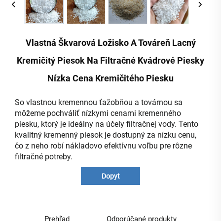
Vlastná Škvarová Ložisko A Továreň Lacný
Kremičitý Piesok Na Filtračné Kvádrové Piesky
Nízka Cena Kremičitého Piesku
So vlastnou kremennou ťažobňou a továrnou sa
môžeme pochváliť nízkymi cenami kremenného
piesku, ktorý je ideálny na účely filtračnej vody. Tento
kvalitný kremenný piesok je dostupný za nízku cenu,
čo z neho robí nákladovo efektívnu voľbu pre rôzne
filtračné potreby.
Dopyt
Prehľad
Odporúčané produkty