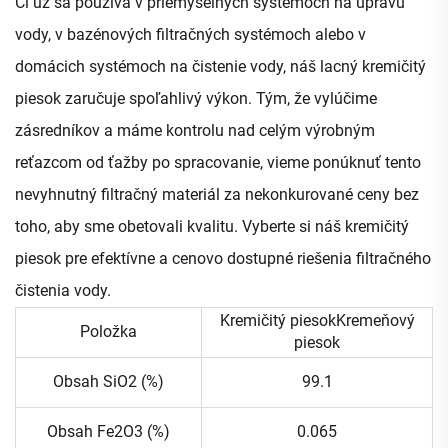
Či už sa používa v priemyselných systémoch na úpravu
vody, v bazénových filtračných systémoch alebo v
domácich systémoch na čistenie vody, náš lacný kremičitý
piesok zaručuje spoľahlivý výkon. Tým, že vylúčime
zásredníkov a máme kontrolu nad celým výrobným
reťazcom od ťažby po spracovanie, vieme ponúknuť tento
nevyhnutný filtračný materiál za nekonkurované ceny bez
toho, aby sme obetovali kvalitu. Vyberte si náš kremičitý
piesok pre efektívne a cenovo dostupné riešenia filtračného
čistenia vody.
Kremičitý piesokKremeňový
Položka
piesok
Obsah SiO2 (%)
99.1
Obsah Fe2O3 (%)
0.065