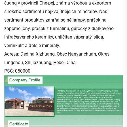
čuang v provincii Che-pej, známa výrobou a exportom
širokého sortimentu najkvalitnejších minerálov.
Náš
sortiment produktov zahŕňa solné lampy, prášok na
záporné ióny, prášok z turmalínu, guľôčky z diaľkového
infračerveného keramiky, uhličitan vápenatý, slída,
vermikulit a ďalšie minerály.
Adresa: Dedina Xizhuang, Obec Nanyanchuan, Okres
Lingshou, Shijiazhuang, Hebei, Čína
PSČ: 050000