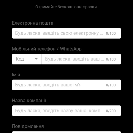
Отримайте безкоштовні зразки.
Електронна пошта
0/100
Мобільний телефон / WhatsApp
Код
0/100
Ім'я
0/100
Назва компанії
0/200
Повідомлення