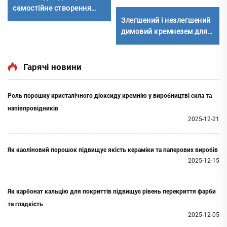
самостійне створення
природничого мистецтва,
Злегшений і незлегшений
фарбування кам'яних
димовий кремнезем для
шматків
цементу
Гарячі новини
Роль порошку кристалічного діоксиду кремнію у виробництві скла та
напівпровідників
2025-12-21
Як каоліновий порошок підвищує якість кераміки та паперових виробів
2025-12-15
Як карбонат кальцію для покриттів підвищує рівень перекриття фарби
та гладкість
2025-12-05