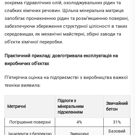
зокрема гідравлічних олій, охолоджувальних рідин та
слабких хімічних речовин. Щільна мінеральна матриця
запобігає проникненню рідин та розм’якшенню поверхні,
забезпечуючи збереження структурної цілісності в таких
середовищах, як механічні майстерні, збірні заводи та
об’єкти хімічної переробки.
Практичний приклад: довготривала експлуатація на
виробничих об’єктах
П’ятирічна оцінка на підприємстві з виробництва важкої
техніки виявила:
Підлоги з
Звичайний
Метричні
мінеральним
бетон
підсиленням
Погіршення поверхні
4%
31%
Базовий
Інциденти з безпекою
Зменшені