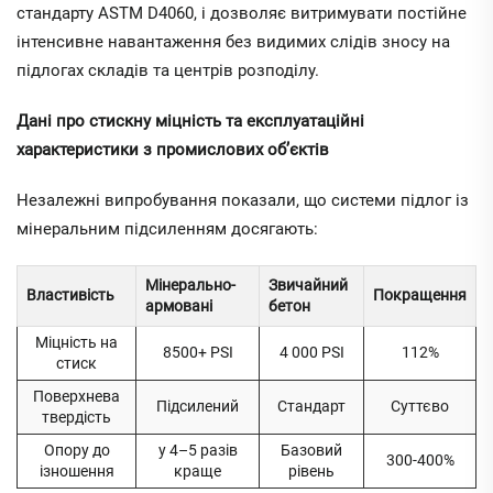
стандарту ASTM D4060, і дозволяє витримувати постійне
інтенсивне навантаження без видимих слідів зносу на
підлогах складів та центрів розподілу.
Дані про стискну міцність та експлуатаційні
характеристики з промислових об’єктів
Незалежні випробування показали, що системи підлог із
мінеральним підсиленням досягають:
Мінерально-
Звичайний
Властивість
Покращення
армовані
бетон
Міцність на
8500+ PSI
4 000 PSI
112%
стиск
Поверхнева
Підсилений
Стандарт
Суттєво
твердість
Опору до
у 4–5 разів
Базовий
300-400%
ізношення
краще
рівень