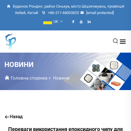
Будинок Рондінг, район Сіньхуа, місто Шіцзячжуань, провінція
Хебей, Китай
+86-311-68003825
[email protected]
UK
НОВИНИ
Головна сторінка
>
Новини
Назад
Переваги використання епоксидного чипу для